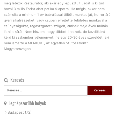
még létezik Restaurátor, aki akár egy lepusztult Ladát is ki tud
hozni 3 millió Forint alatt patika állapotra. Ha mégis, akkor nem
számolta a minimum 1 év babrálással töltött munkadíját, horror árú
gyári alkatrészeket, vagy csupán elrejtette felületes munkával a
csúnyaságokat, ragasztgatott-szögelt, aminek majd évek múltán
látni a kárát. Nem hiszem, hogy többet írhatnék, de kezdőként
kérd ki szakember véleményét, ne egy 20-30 éves szerelőét, aki
nem ismerte a MERKURT, az egyetlen "Autószalont"
Magyarországon
Keresés
Keresés
Legnépszerűbb helyek
Budapest
(72)