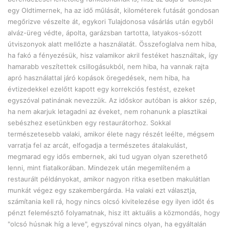
egy Oldtimernek, ha az idő műlását, kilométerek futását gondosan
megőrizve vészelte át, egykori Tulajdonosa vásárlás után egyből
alváz-üreg védte, ápolta, garázsban tartotta, latyakos-sózott
útviszonyok alatt mellőzte a használatát. Összefoglalva nem hiba,
ha fakó a fényezésük, hisz valamikor akril festéket használtak, így
hamarabb veszítettek csillogásukból, nem hiba, ha vannak rajta
apró használattal járó kopások öregedések, nem hiba, ha
évtizedekkel ezelőtt kapott egy korrekciós festést, ezeket
egyszóval patinának nevezzük. Az időskor autóban is akkor szép,
ha nem akarjuk letagadni az éveket, nem rohanunk a plasztikai
sebészhez esetünkben egy restaurátorhoz. Sokkal
természetesebb valaki, amikor élete nagy részét leélte, mégsem
varratja fel az arcát, elfogadja a természetes átalakulást,
megmarad egy idős embernek, aki tud ugyan olyan szerethető
lenni, mint fiatalkorában. Mindezek után megemlíteném a
restaurált példányokat, amikor nagyon ritka esetben makulátlan
munkát végez egy szakembergárda. Ha valaki ezt választja,
számítania kell rá, hogy nincs olcsó kivitelezése egy ilyen időt és
pénzt felemésztő folyamatnak, hisz itt aktuális a közmondás, hogy
"olcsó húsnak híg a leve", egyszóval nincs olyan, ha egyáltalán