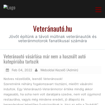
Veteránautó.hu
Jövőt építünk a távoli múltnak veteránautók és
veteránmotorok fanatikusai számára
Veteránautó vásárlása már nem a használt autó
kategóriába tartozik
Feb 04, 2022
Weboldal Kezelő (Admin)
Kedves nézelődők, leendő Veteránosok!
Szeretnénk néhány fogalomzavart tisztázni, mielőtt vásárolni
indultok. Egy Veteránautó-Veteránmotor értéke mindig akkor
magasabb, ha soha nem volt darabjaira szedve, nem volt úgymond
restaurálva, vagyis még mindene eredeti, jó állapotú és
berendezései lehetőleg funkcionálnak is, hisz az adja a "bukéját"