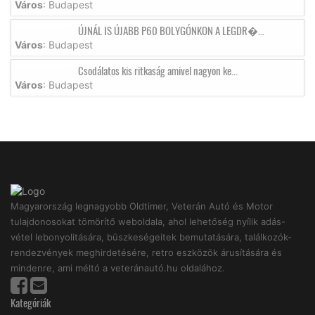
Város
: Budapest
ÚJNÁL IS ÚJABB P60 BOLYGÓNKON A LEGDR�...
Város
: Budapest
Csodálatos kis ritkaság amivel nagyon ke...
Város
: Budapest
Magyarország legnagyobb Oldtimer, Veterán Autó és Motor
tulajdonosokat tömörítő weboldala, ahol lehetőség nyílik adás-
vétel lebonyolitására, büszkeségeitek bemutatására, találkozók-
rendezvények meghirdetésére, retro eszközök árusítására és
mindenre, ami méltó a veteránautó.hu oldalához.
Kategóriák