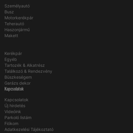
Személyautó
Busz
Motorkerékpár
Teherautó
Haszonjármű
Makett
Kerékpár
Egyéb
Tartozék & Alkatrész
Találkozó & Rendezvény
Büszkeségem
Garázs dekor
Kapcsolatok
Kapcsolatok
Új hirdetés
Videóink
Parkoló listám
Fiókom
Adatkezelési Tájékoztató