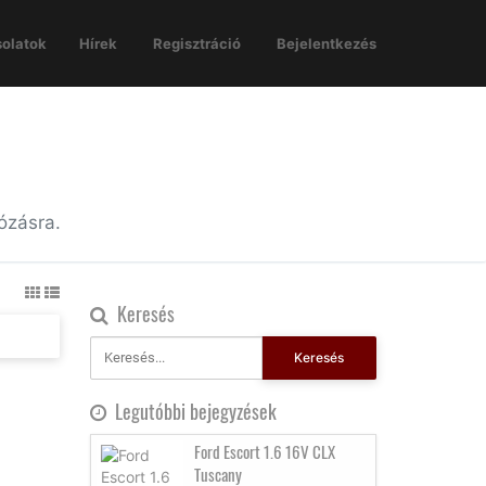
olatok
Hírek
Regisztráció
Bejelentkezés
ózásra.
Keresés
Keresés
Legutóbbi bejegyzések
Ford Escort 1.6 16V CLX
Tuscany