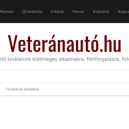
Főoldal
Új hirdetés
Cikkek
Fórum
Videóink
Kapcs
Veteránautó.hu
tő kínálatunk különleges alkalmakra, filmforgatásra, fot
Továbbiak betöltése