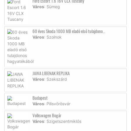
Ford Escort 1.6 16V CLX Tuscany
Város
: Sümeg
60 éves Skoda 1000 MB eladó első tulajdono...
Város
: Szolnok
JAWA LIBENAK REPLIKA
Város
: Szekszárd
Budapest
Város
: Pilisvörösvár
Volkswagen Bogár
Város
: Szigetszentmiklós