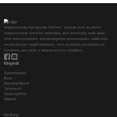
Magyarország legnagyobb Oldtimer, Veterán Autó és Motor
tulajdonosokat tömörítő weboldala, ahol lehetőség nyílik adás-
vétel lebonyolitására, büszkeségeitek bemutatására, találkozók-
rendezvények meghirdetésére, retro eszközök árusítására és
mindenre, ami méltó a veteránautó.hu oldalához.
Kategóriák
Személyautó
Busz
Motorkerékpár
Teherautó
Haszonjármű
Makett
Kerékpár