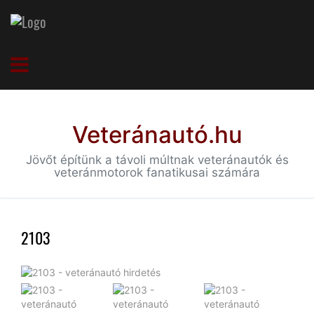
Veteránautó.hu
Jövőt építünk a távoli múltnak veteránautók és
veteránmotorok fanatikusai számára
2103