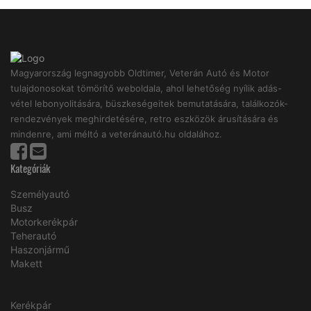
Magyarország legnagyobb Oldtimer, Veterán Autó és Motor
tulajdonosokat tömörítő weboldala, ahol lehetőség nyílik adás-
vétel lebonyolitására, büszkeségeitek bemutatására, találkozók-
rendezvények meghirdetésére, retro eszközök árusítására és
mindenre, ami méltó a veteránautó.hu oldalához.
Kategóriák
Személyautó
Busz
Motorkerékpár
Teherautó
Haszonjármű
Makett
Kerékpár