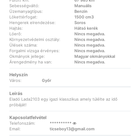
Futott km:
67 985 km
Sebességváltó:
Manuális
Üzemanyagtípus:
Benzin
Lökettérfogat:
1500 cm3
Hengerek elrendezése:
Soros
Hajtás:
Hátsó kerék
Lóerő:
Nincs megadva.
Környezetvédelmi osztály:
Nincs megadva.
Ülések száma:
Nincs megadva.
Forgalmi vizsga érvényes:
Nincs megadva.
Okmányok jellege:
Magyar okmányokkal
Árengedmény ha van:
Nincs megadva.
Helyszín
Város:
Győr
Leírás
Eladó Lada2103 egy igazi klasszikus amely túlélte az idő
próbáját!
Kapcsolatfelvétel
Telefonszám:
**********
Email:
ticseboy13@gmail.com