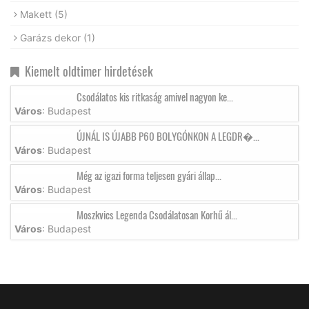
Makett
(5)
Garázs dekor
(1)
Kiemelt oldtimer hirdetések
Csodálatos kis ritkaság amivel nagyon ke...
Város
: Budapest
ÚJNÁL IS ÚJABB P60 BOLYGÓNKON A LEGDR�...
Város
: Budapest
Még az igazi forma teljesen gyári állap...
Város
: Budapest
Moszkvics Legenda Csodálatosan Korhű ál...
Város
: Budapest