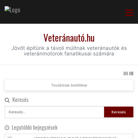
Veteránautó.hu
Jövőt építünk a távoli múltnak veteránautók és
veteránmotorok fanatikusai számára
Továbbiak betöltése
Keresés
Keresés
Legutóbbi bejegyzések