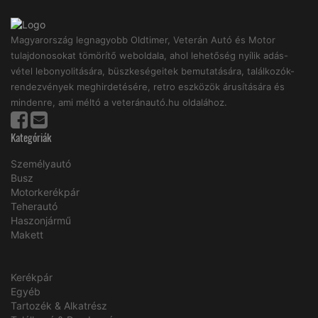
Magyarország legnagyobb Oldtimer, Veterán Autó és Motor
tulajdonosokat tömörítő weboldala, ahol lehetőség nyílik adás-
vétel lebonyolitására, büszkeségeitek bemutatására, találkozók-
rendezvények meghirdetésére, retro eszközök árusítására és
mindenre, ami méltó a veteránautó.hu oldalához.
Kategóriák
Személyautó
Busz
Motorkerékpár
Teherautó
Haszonjármű
Makett
Kerékpár
Egyéb
Tartozék & Alkatrész