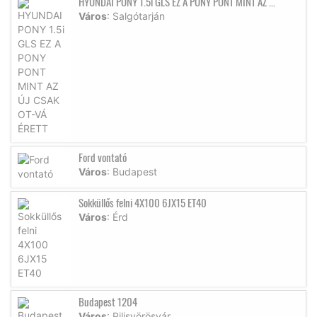
HYUNDAI PONY 1.5i GLS EZ A PONY PONT MINT AZ ...
Város
: Salgótarján
Ford vontató
Város
: Budapest
Sokküllős felni 4X100 6JX15 ET40
Város
: Érd
Budapest 1204
Város
: Pilisvörösvár