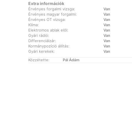
Extra információk
Érvényes forgalmi vizsga:
Van
Érvényes magyar forgalmi:
Van
Érvényes OT vizsga:
Van
Klíma:
Van
Elektromos ablak elől:
Van
Gyári rádió:
Van
Differenciálzár:
Van
Kormánypozíció állítás:
Van
Gyári kerekek:
Van
Közzétette:
Pál Ádám