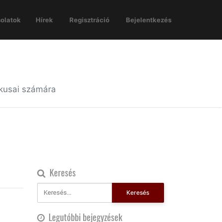
olatok
Hírek
Regisztráció
Bejelentkezés
ikusai számára
Keresés
Keresés
Legutóbbi bejegyzések