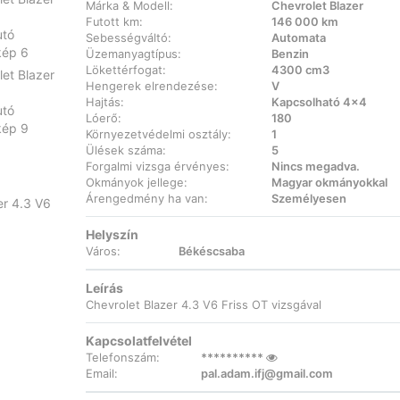
Márka & Modell:
Chevrolet Blazer
Futott km:
146 000 km
Sebességváltó:
Automata
Üzemanyagtípus:
Benzin
Lökettérfogat:
4300 cm3
Hengerek elrendezése:
V
Hajtás:
Kapcsolható 4x4
Lóerő:
180
Környezetvédelmi osztály:
1
Ülések száma:
5
Forgalmi vizsga érvényes:
Nincs megadva.
Okmányok jellege:
Magyar okmányokkal
Árengedmény ha van:
Személyesen
Helyszín
Város:
Békéscsaba
Leírás
Chevrolet Blazer 4.3 V6 Friss OT vizsgával
Kapcsolatfelvétel
Telefonszám:
**********
Email:
pal.adam.ifj@gmail.com