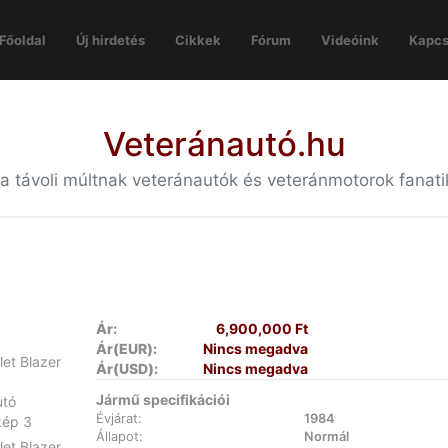
Főoldal
Új hirdetés
Cikkek
Fórum
Videóink
Kapcs
Veteránautó.hu
 a távoli múltnak veteránautók és veteránmotorok fanat
Ár:
6,900,000 Ft
Ár(EUR):
Nincs megadva
Ár(USD):
Nincs megadva
Jármű specifikációi
Évjárat:
1984
Állapot:
Normál