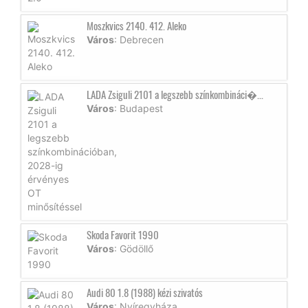
Moszkvics 2140. 412. Aleko
Város
: Debrecen
LADA Zsiguli 2101 a legszebb színkombináci�...
Város
: Budapest
Skoda Favorit 1990
Város
: Gödöllő
Audi 80 1.8 (1988) kézi szivatós
Város
: Nyíregyháza