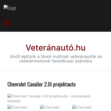
Veteránautó.hu
Jövőt építünk a távoli múltnak veteránautók és
veteránmotorok fanatikusai számára
Chevrolet Cavalier 2.0i projektauto