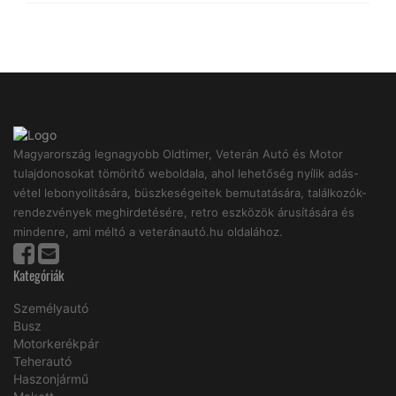
Magyarország legnagyobb Oldtimer, Veterán Autó és Motor
tulajdonosokat tömörítő weboldala, ahol lehetőség nyílik adás-
vétel lebonyolitására, büszkeségeitek bemutatására, találkozók-
rendezvények meghirdetésére, retro eszközök árusítására és
mindenre, ami méltó a veteránautó.hu oldalához.
Kategóriák
Személyautó
Busz
Motorkerékpár
Teherautó
Haszonjármű