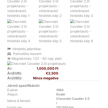
Hirdetés jelentése
Parkolóba teszem
Megtekintés: 133 - 60 nap alatt
Ár:
1,000,000 Ft
Ár(EUR):
€2,500
Ár(USD):
Nincs megadva
Jármű specifikációi
Évjárat:
1984
Állapot:
Kiváló
Chevrolet Cavalier 2.0
Márka & Modell:
i
Futott km:
110 000 km