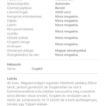
Sebességváltó:
Automata
Üzemanyagtípus:
Benzin
Lökettérfogat:
2000 cm3
Hengerek elrendezése:
Nincs megadva.
Hajtás:
Nincs megadva.
Lóerő:
Nincs megadva.
Környezetvédelmi
Nincs megadva.
osztály:
Ülések száma:
Nincs megadva.
Forgalmi vizsga
Nincs megadva.
érvényes:
Okmányok jellege:
Magyar okmányokkal
Árengedmény ha van:
Nincs megadva.
Helyszín
Város:
Cegléd
Leírás
40 éves, Magyarországon egyetlen fellelhető példány.30éve
tárolt, javított,gondozott de forgalomban ne volt.a
futóműverendkívül erős,hibátlan karosszéria még rozsdafolt
sincs.Minden része eredeti, forgalmi és rendszàm van.A
motor jár, kompresszió 10-11 között de a karbi javításigényes,
mindez egy Trabant árában.