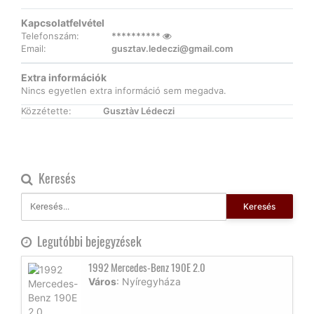
Kapcsolatfelvétel
Telefonszám:
**********
Email:
gusztav.ledeczi@gmail.com
Extra információk
Nincs egyetlen extra információ sem megadva.
Közzétette:
Gusztàv Lédeczi
Keresés
Keresés
Legutóbbi bejegyzések
1992 Mercedes-Benz 190E 2.0
Város
: Nyíregyháza