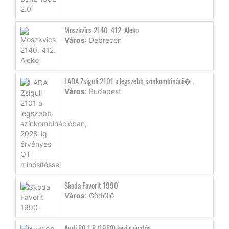
Moszkvics 2140. 412. Aleko
Város
: Debrecen
LADA Zsiguli 2101 a legszebb színkombináci�...
Város
: Budapest
Skoda Favorit 1990
Város
: Gödöllő
Audi 80 1.8 (1988) kézi szivatós