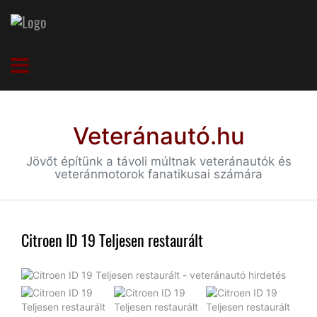
Veteránautó.hu
Jövőt építünk a távoli múltnak veteránautók és
veteránmotorok fanatikusai számára
Citroen ID 19 Teljesen restaurált