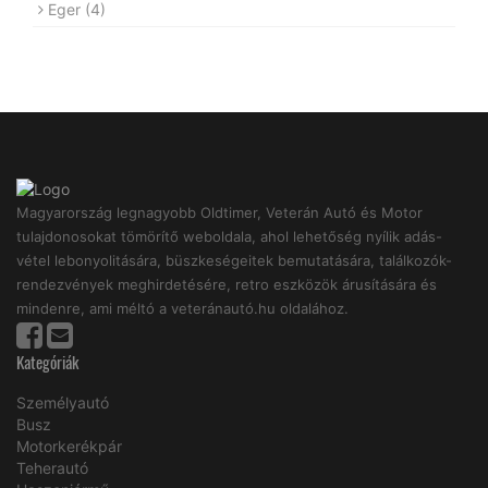
Eger
(4)
Magyarország legnagyobb Oldtimer, Veterán Autó és Motor
tulajdonosokat tömörítő weboldala, ahol lehetőség nyílik adás-
vétel lebonyolitására, büszkeségeitek bemutatására, találkozók-
rendezvények meghirdetésére, retro eszközök árusítására és
mindenre, ami méltó a veteránautó.hu oldalához.
Kategóriák
Személyautó
Busz
Motorkerékpár
Teherautó