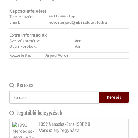
Kapcsolatfelvétel
Telefonszám:
**********
Email:
voros.arpad@abszolutauto.hu
Extra információk
Szervókormány:
Van
Gyári kerekek:
Van
Közzétette:
Árpád Vörös
Keresés
Keresés
Legutóbbi bejegyzések
1992 Mercedes-Benz 190E 2.0
Város
: Nyíregyháza