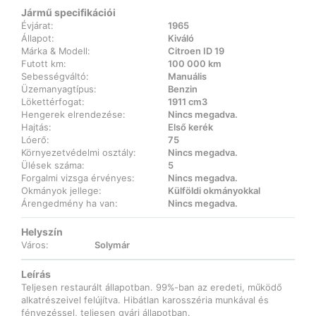
Jármű specifikációi
Évjárat:
1965
Állapot:
Kiváló
Márka & Modell:
Citroen ID 19
Futott km:
100 000 km
Sebességváltó:
Manuális
Üzemanyagtípus:
Benzin
Lökettérfogat:
1911 cm3
Hengerek elrendezése:
Nincs megadva.
Hajtás:
Első kerék
Lóerő:
75
Környezetvédelmi osztály:
Nincs megadva.
Ülések száma:
5
Forgalmi vizsga érvényes:
Nincs megadva.
Okmányok jellege:
Külföldi okmányokkal
Árengedmény ha van:
Nincs megadva.
Helyszín
Város:
Solymár
Leírás
Teljesen restaurált állapotban. 99%-ban az eredeti, működő
alkatrészeivel felújítva. Hibátlan karosszéria munkával és
fényezéssel, teljesen gyári állapotban.