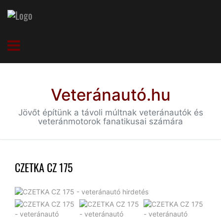
Veteránautó.hu
Jövőt építünk a távoli múltnak veteránautók és
veteránmotorok fanatikusai számára
CZETKA CZ 175