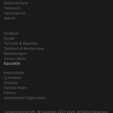
Motorkerékpár
Teherautó
Haszonjármű
Makett
Kerékpár
Egyéb
Tartozék & Alkatrész
Találkozó & Rendezvény
Büszkeségem
Garázs dekor
Kapcsolatok
Kapcsolatok
Új hirdetés
Videóink
Parkoló listám
Fiókom
Adatkezelési Tájékoztató
Limusincentrum Kft. © Copyright 2021-2026, All Rights Reserved.