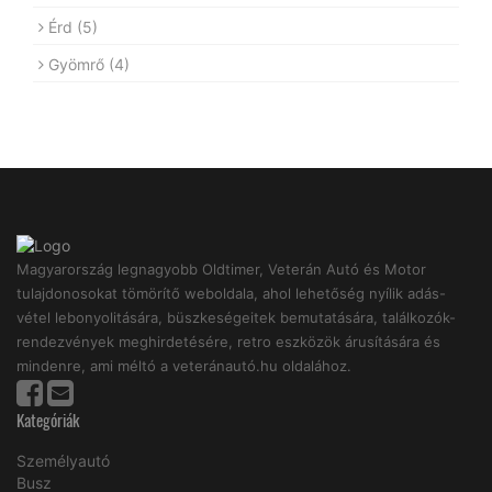
Érd
(5)
Gyömrő
(4)
Magyarország legnagyobb Oldtimer, Veterán Autó és Motor
tulajdonosokat tömörítő weboldala, ahol lehetőség nyílik adás-
vétel lebonyolitására, büszkeségeitek bemutatására, találkozók-
rendezvények meghirdetésére, retro eszközök árusítására és
mindenre, ami méltó a veteránautó.hu oldalához.
Kategóriák
Személyautó
Busz