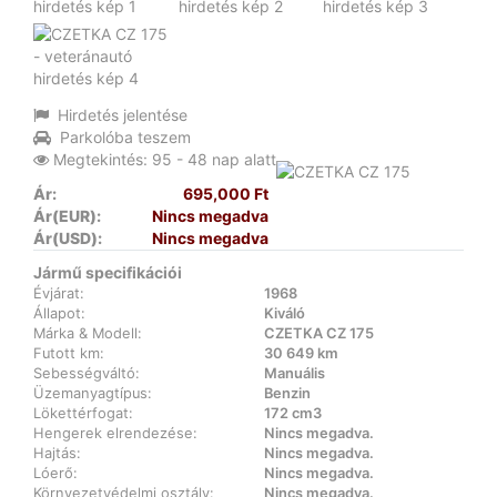
Hirdetés jelentése
Parkolóba teszem
Megtekintés: 95 - 48 nap alatt
Ár:
695,000 Ft
Ár(EUR):
Nincs megadva
Ár(USD):
Nincs megadva
Jármű specifikációi
Évjárat:
1968
Állapot:
Kiváló
Márka & Modell:
CZETKA CZ 175
Futott km:
30 649 km
Sebességváltó:
Manuális
Üzemanyagtípus:
Benzin
Lökettérfogat:
172 cm3
Hengerek elrendezése:
Nincs megadva.
Hajtás:
Nincs megadva.
Lóerő:
Nincs megadva.
Környezetvédelmi osztály:
Nincs megadva.