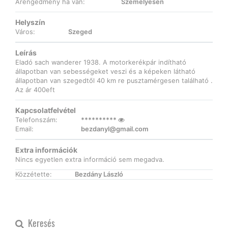
Árengedmény ha van:
Személyesen
Helyszín
Város:
Szeged
Leírás
Eladó sach wanderer 1938. A motorkerékpár indítható
állapotban van sebességeket veszi és a képeken látható
állapotban van szegedtől 40 km re pusztamérgesen található .
Az ár 400eft
Kapcsolatfelvétel
Telefonszám:
**********
Email:
bezdanyl@gmail.com
Extra információk
Nincs egyetlen extra információ sem megadva.
Közzétette:
Bezdány László
Keresés