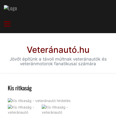
Veteránautó.hu
Jövőt építünk a távoli múltnak veteránautók és
veteránmotorok fanatikusai számára
Kis ritkaság