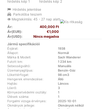
Hirdetés jelentése
Parkolóba teszem
Megtekintés: 45 - 27 nap alatt
Ár:
400,000 Ft
Ár(EUR):
€1,000
Ár(USD):
Nincs megadva
Jármű specifikációi
Évjárat:
1938
Állapot:
Normál
Márka & Modell:
Sach Wanderer
Futott km:
1 234 km
Sebességváltó:
Manuális
Üzemanyagtípus:
Benzin-Gáz
Lökettérfogat:
98 cm3
Hengerek elrendezése:
Álló
Hajtás:
Láncos
Lóerő:
3
Környezetvédelmi osztály:
1
Ülések száma:
1
Forgalmi vizsga érvényes:
2025-10-01
Okmányok jellege:
Okmányok nélkül