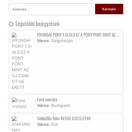
Keresés
Legutóbbi bejegyzések
HYUNDAI PONY 1.5i GLS EZ A PONY PONT MINT AZ ...
Város
: Salgótarján
Ford vontató
Város
: Budapest
Sokküllős felni 4X100 6JX15 ET40
Város
: Érd