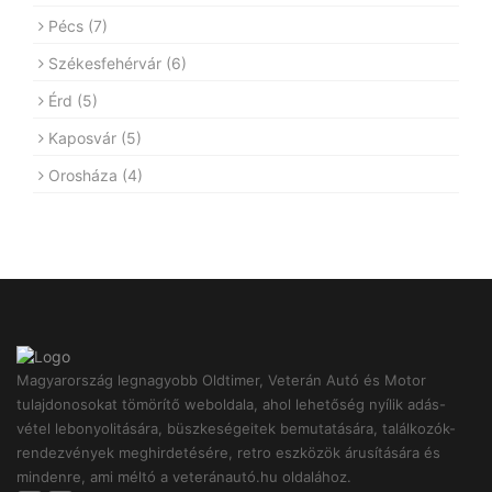
Pécs
(7)
Székesfehérvár
(6)
Érd
(5)
Kaposvár
(5)
Orosháza
(4)
Magyarország legnagyobb Oldtimer, Veterán Autó és Motor
tulajdonosokat tömörítő weboldala, ahol lehetőség nyílik adás-
vétel lebonyolitására, büszkeségeitek bemutatására, találkozók-
rendezvények meghirdetésére, retro eszközök árusítására és
mindenre, ami méltó a veteránautó.hu oldalához.