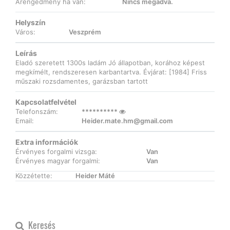
Árengedmény ha van:
Nincs megadva.
Helyszín
Város:
Veszprém
Leírás
Eladó szeretett 1300s ladám Jó állapotban, korához képest
megkímélt, rendszeresen karbantartva. Évjárat: [1984] Friss
műszaki rozsdamentes, garázsban tartott
Kapcsolatfelvétel
Telefonszám:
**********
Email:
Heider.mate.hm@gmail.com
Extra információk
Érvényes forgalmi vizsga:
Van
Érvényes magyar forgalmi:
Van
Közzétette:
Heider Máté
Keresés