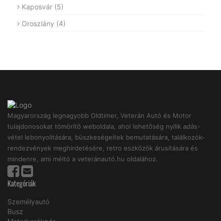
Kaposvár
(5)
Oroszlány
(4)
Magyarország legnagyobb Oldtimer, Veterán Autó és Motor
tulajdonosokat tömörítő weboldala, ahol lehetőség nyílik adás-
vétel lebonyolitására, büszkeségeitek bemutatására, találkozók-
rendezvények meghirdetésére, retro eszközök árusítására és
mindenre, ami méltó a veteránautó.hu oldalához.
Kategóriák
Személyautó
Busz