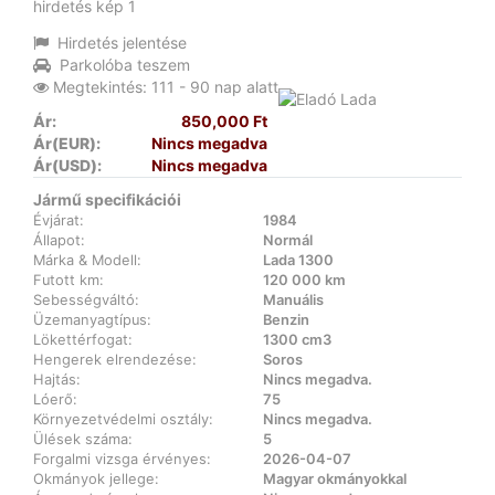
Hirdetés jelentése
Parkolóba teszem
Megtekintés: 111 - 90 nap alatt
Ár:
850,000 Ft
Ár(EUR):
Nincs megadva
Ár(USD):
Nincs megadva
Jármű specifikációi
Évjárat:
1984
Állapot:
Normál
Márka & Modell:
Lada 1300
Futott km:
120 000 km
Sebességváltó:
Manuális
Üzemanyagtípus:
Benzin
Lökettérfogat:
1300 cm3
Hengerek elrendezése:
Soros
Hajtás:
Nincs megadva.
Lóerő:
75
Környezetvédelmi osztály:
Nincs megadva.
Ülések száma:
5
Forgalmi vizsga érvényes:
2026-04-07
Okmányok jellege:
Magyar okmányokkal