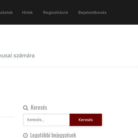
olatok
Hírek
Regisztráció
Bejelentkezés
ikusai számára
Keresés
Keresés
Legutóbbi bejegyzések