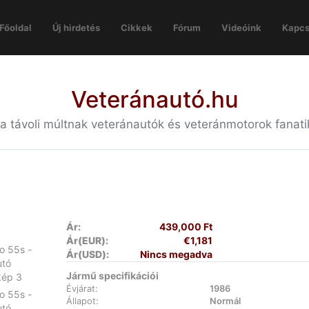
Főoldal
Új hirdetés
Cikkek
Fórum
Videóink
Kapcs
Veteránautó.hu
 a távoli múltnak veteránautók és veteránmotorok fanat
Ár:
439,000 Ft
Ár(EUR):
€1,181
Ár(USD):
Nincs megadva
Jármű specifikációi
Évjárat:
1986
Állapot:
Normál