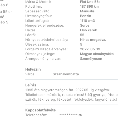
Márka & Modell:
Fiat Uno 55s
Futott km:
187 898 km
Sebességváltó:
Manuális
Üzemanyagtípus:
Benzin
Lökettérfogat:
1116 cm3
Hengerek elrendezése:
Soros
Hajtás:
Első kerék
Lóerő:
55
Környezetvédelmi osztály:
Nincs megadva.
Ülések száma:
5
Forgalmi vizsga érvényes:
2027-05-19
Okmányok jellege:
Magyar okmányokkal
Árengedmény ha van:
Személyesen
Helyszín
Város:
Százhalombatta
Leírás
1995 óta Magyarországon fut. 2027.05 -ig vizsgával.
Tökéletesen működik, rozsda nincs! ! 4új gyertya, friss ol
szűrők, féknyereg, fékbetét, fékfolyadék, fagyálló, stb.!
Kapcsolatfelvétel
Telefonszám:
**********