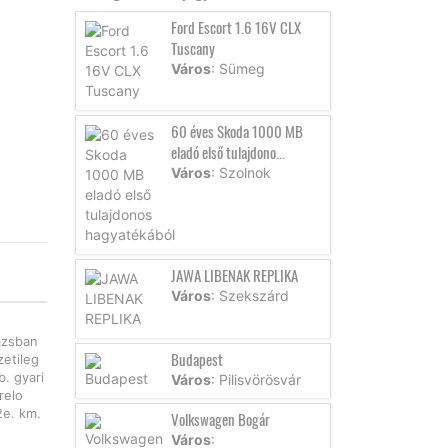
Ford Escort 1.6 16V CLX
Tuscany
Város
: Sümeg
60 éves Skoda 1000 MB
eladó első tulajdono...
Város
: Szolnok
JAWA LIBENAK REPLIKA
Város
: Szekszárd
razsban
Budapest
zetileg
. gyari
Város
: Pilisvörösvár
relo
2e. km.
Volkswagen Bogár
Város
: