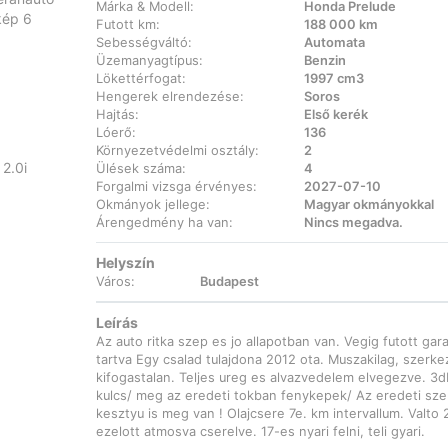
Márka & Modell:
Honda Prelude
Futott km:
188 000 km
Sebességváltó:
Automata
Üzemanyagtípus:
Benzin
Lökettérfogat:
1997 cm3
Hengerek elrendezése:
Soros
Hajtás:
Első kerék
Lóerő:
136
Környezetvédelmi osztály:
2
Ülések száma:
4
Forgalmi vizsga érvényes:
2027-07-10
Okmányok jellege:
Magyar okmányokkal
Árengedmény ha van:
Nincs megadva.
Helyszín
Város:
Budapest
Leírás
Az auto ritka szep es jo allapotban van. Vegig futott ga
tartva Egy csalad tulajdona 2012 ota. Muszakilag, szerke
kifogastalan. Teljes ureg es alvazvedelem elvegezve. 3db
kulcs/ meg az eredeti tokban fenykepek/ Az eredeti sze
kesztyu is meg van ! Olajcsere 7e. km intervallum. Valto 
ezelott atmosva cserelve. 17-es nyari felni, teli gyari.