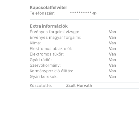
Kapcsolatfelvétel
Telefonszám:
**********
Extra információk
Érvényes forgalmi vizsga:
Van
Érvényes magyar forgalmi:
Van
Klíma:
Van
Elektromos ablak elől:
Van
Elektromos tükör:
Van
Gyári rádió:
Van
Szervókormány:
Van
Kormánypozíció állítás:
Van
Gyári kerekek:
Van
Közzétette:
Zsolt Horvath