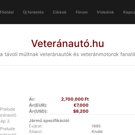
Főoldal
Új hirdetés
Cikkek
Fórum
Videóink
Kapcs
Veteránautó.hu
 a távoli múltnak veteránautók és veteránmotorok fanat
Ár:
2,700,000 Ft
Ár(EUR):
€7,000
Ár(USD):
$8,200
Jármű specifikációi
Évjárat:
1995
Állapot:
Kiváló