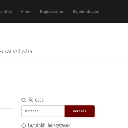
olatok
Hírek
Regisztráció
Bejelentkezés
ikusai számára
Keresés
Keresés
Legutóbbi bejegyzések