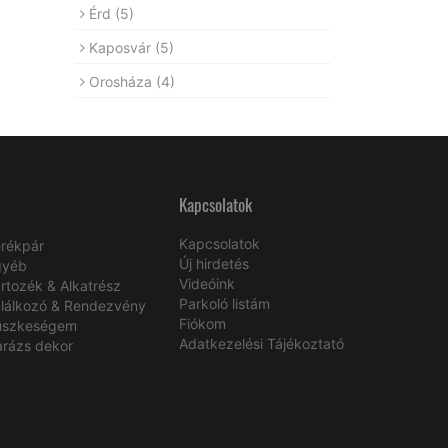
Érd
(5)
Kaposvár
(5)
Orosháza
(4)
Kapcsolatok
Kapcsolatok
rékpár
Új hirdetés
gyéb
Videóink
rtozék & Alkatrész
Parkoló listám
lálkozó & Rendezvény
Fiókom
üszkeségem
Adatkezelési Tájékoztató
rázs dekor