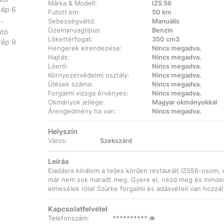
Márka & Modell:
IZS 56
Futott km:
50 km
Sebességváltó:
Manuális
Üzemanyagtípus:
Benzin
Lökettérfogat:
350 cm3
Hengerek elrendezése:
Nincs megadva.
Hajtás:
Nincs megadva.
Lóerő:
Nincs megadva.
Környezetvédelmi osztály:
Nincs megadva.
Ülések száma:
Nincs megadva.
Forgalmi vizsga érvényes:
Nincs megadva.
Okmányok jellege:
Magyar okmányokkal
Árengedmény ha van:
Nincs megadva.
Helyszín
Város:
Szekszárd
Leírás
Eladásra kínálom a teljes körűen restaurált IZS56-osom,
már nem sok maradt meg. Gyere el, nézd meg és minde
elmesélek róla! Szürke forgalmi és adásvételi van hozzá!
Kapcsolatfelvétel
Telefonszám:
**********