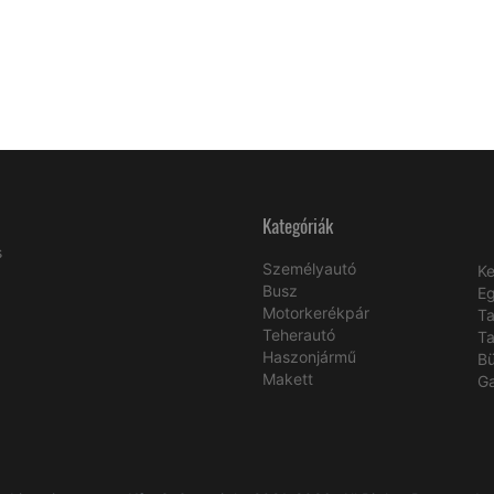
Kategóriák
s
Személyautó
Ke
Busz
E
Motorkerékpár
Ta
Teherautó
Ta
Haszonjármű
B
Makett
Ga