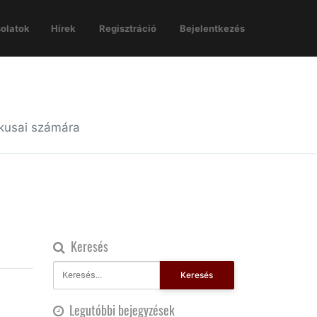
olatok
Hírek
Regisztráció
Bejelentkezés
ikusai számára
Keresés
Keresés
Legutóbbi bejegyzések