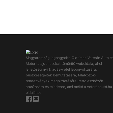
Magyarország legnagyobb Oldtimer, Veterán Autó é
Motor tulajdonosokat tömörítő weboldala, ahol
lehetőség nyílik adás-vétel lebonyolitására,
büszkeségeitek bemutatására, találkozók-
rendezvények meghirdetésére, retro eszközök
árusítására és mindenre, ami méltó a veteránautó.hu
oldalához.