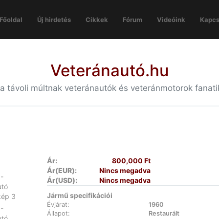
Főoldal
Új hirdetés
Cikkek
Fórum
Videóink
Kapcs
Veteránautó.hu
 a távoli múltnak veteránautók és veteránmotorok fanat
Ár:
800,000 Ft
Ár(EUR):
Nincs megadva
Ár(USD):
Nincs megadva
Jármű specifikációi
Évjárat:
1960
Állapot:
Restaurált