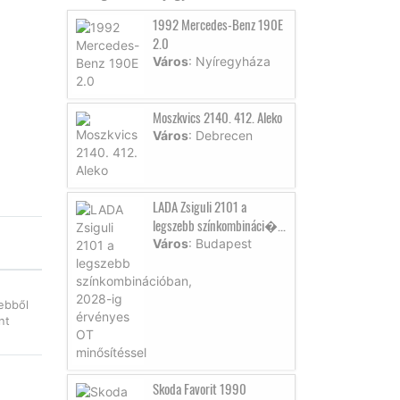
1992 Mercedes-Benz 190E
2.0
Város
: Nyíregyháza
Moszkvics 2140. 412. Aleko
Város
: Debrecen
LADA Zsiguli 2101 a
legszebb színkombináci�...
Város
: Budapest
 ebből
nt
Skoda Favorit 1990