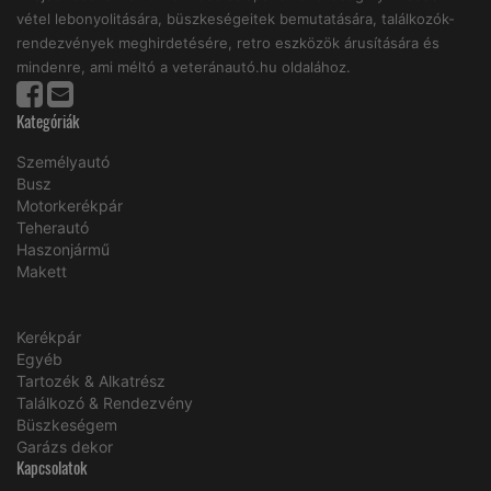
vétel lebonyolitására, büszkeségeitek bemutatására, találkozók-
rendezvények meghirdetésére, retro eszközök árusítására és
mindenre, ami méltó a veteránautó.hu oldalához.
Kategóriák
Személyautó
Busz
Motorkerékpár
Teherautó
Haszonjármű
Makett
Kerékpár
Egyéb
Tartozék & Alkatrész
Találkozó & Rendezvény
Büszkeségem
Garázs dekor
Kapcsolatok