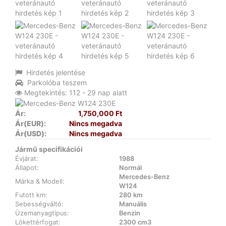
Hirdetés jelentése
Parkolóba teszem
Megtekintés: 112 - 29 nap alatt
Ár:
1,750,000 Ft
Ár(EUR):
Nincs megadva
Ár(USD):
Nincs megadva
Jármű specifikációi
Évjárat:
1988
Állapot:
Normál
Mercedes-Benz
Márka & Modell:
W124
Futott km:
280 km
Sebességváltó:
Manuális
Üzemanyagtípus:
Benzin
Lökettérfogat:
2300 cm3