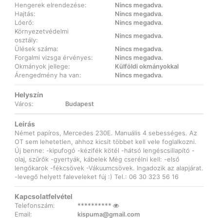
Hengerek elrendezése:
Nincs megadva.
Hajtás:
Nincs megadva.
Lóerő:
Nincs megadva.
Környezetvédelmi
Nincs megadva.
osztály:
Ülések száma:
Nincs megadva.
Forgalmi vizsga érvényes:
Nincs megadva.
Okmányok jellege:
Külföldi okmányokkal
Árengedmény ha van:
Nincs megadva.
Helyszín
Város:
Budapest
Leírás
Német papíros, Mercedes 230E. Manuális 4 sebességes. Az
OT sem lehetetlen, ahhoz kicsit többet kell vele foglalkozni.
Új benne: -kipufogó -kézifék kötél -hátsó lengéscsillapító -
olaj, szűrők -gyertyák, kábelek Még cserélni kell: -első
lengőkarok -fékcsövek -Vákuumcsövek. Ingadozik az alapjárat.
-levegő helyett faleveleket fúj :) Tel.: 06 30 323 56 16
Kapcsolatfelvétel
Telefonszám:
**********
Email:
kispuma@gmail.com