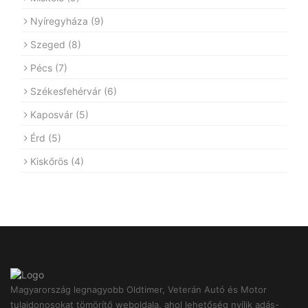
Nyíregyháza
(9)
Szeged
(8)
Pécs
(7)
Székesfehérvár
(6)
Kaposvár
(5)
Érd
(5)
Kiskőrös
(4)
Magyarország legnagyobb Oldtimer, Veterán Autó és Motor
tulajdonosokat tömörítő weboldala, ahol lehetőség nyílik adás-