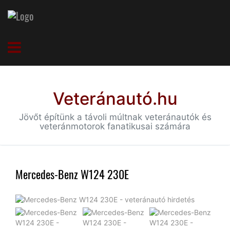
Veteránautó.hu
Jövőt építünk a távoli múltnak veteránautók és
veteránmotorok fanatikusai számára
Mercedes-Benz W124 230E