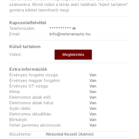
számunkra. Rövid videó a leírás alatt található "külső tartalom"
gombra klikkel tekinthető meg!
Kapcsolatfelvétel
Telefonszám:
**********
Email:
info@veteranauto.hu
Külső tartalom
Videó:
Megtekintés
Extra információk
Érvényes forgalmi vizsga:
Van
Érvényes magyar forgalmi:
Van
Érvényes OT vizsga:
Van
Klíma:
Van
Elektromos ablak elől:
Van
Elektromos ablak hátul:
Van
Gyári rádió:
Van
Elektromos ülésállítás:
Van
Bőrkárpit:
Van
Fehér peremes abroncsok:
Van
Közzétette:
Weboldal Kezelő (Admin)