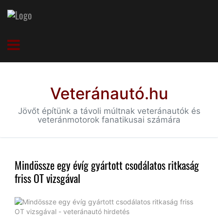
Veteránautó.hu
Jövőt építünk a távoli múltnak veteránautók és
veteránmotorok fanatikusai számára
Mindössze egy évíg gyártott csodálatos ritkaság
friss OT vizsgával