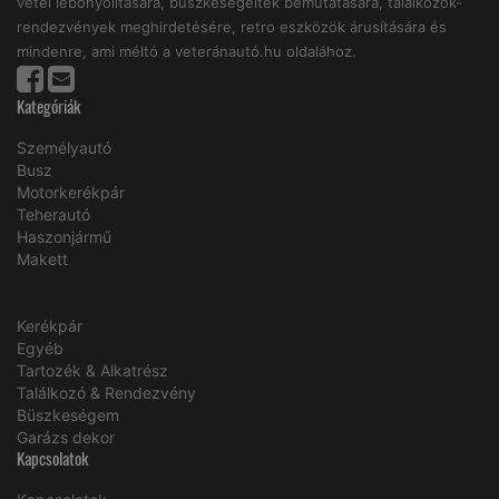
vétel lebonyolitására, büszkeségeitek bemutatására, találkozók-
rendezvények meghirdetésére, retro eszközök árusítására és
mindenre, ami méltó a veteránautó.hu oldalához.
Kategóriák
Személyautó
Busz
Motorkerékpár
Teherautó
Haszonjármű
Makett
Kerékpár
Egyéb
Tartozék & Alkatrész
Találkozó & Rendezvény
Büszkeségem
Garázs dekor
Kapcsolatok