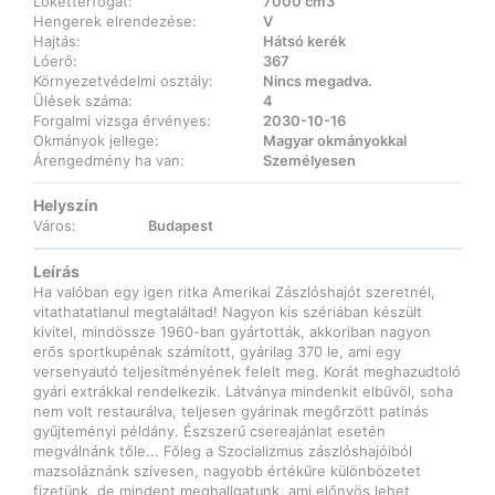
Lökettérfogat:
7000 cm3
Hengerek elrendezése:
V
Hajtás:
Hátsó kerék
Lóerő:
367
Környezetvédelmi osztály:
Nincs megadva.
Ülések száma:
4
Forgalmi vizsga érvényes:
2030-10-16
Okmányok jellege:
Magyar okmányokkal
Árengedmény ha van:
Személyesen
Helyszín
Város:
Budapest
Leírás
Ha valóban egy igen ritka Amerikai Zászlóshajót szeretnél,
vitathatatlanul megtaláltad! Nagyon kis szériában készült
kivitel, mindössze 1960-ban gyártották, akkoriban nagyon
erős sportkupénak számított, gyárilag 370 le, ami egy
versenyautó teljesítményének felelt meg. Korát meghazudtoló
gyári extrákkal rendelkezik. Látványa mindenkit elbűvöl, soha
nem volt restaurálva, teljesen gyárinak megőrzött patinás
gyűjteményi példány. Észszerű csereajánlat esetén
megválnánk tőle... Főleg a Szocializmus zászlóshajóiból
mazsoláznánk szívesen, nagyobb értékűre különbözetet
fizetünk, de mindent meghallgatunk, ami előnyös lehet