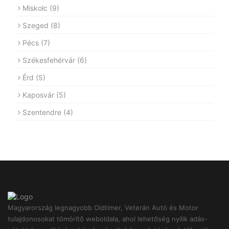
Miskolc
(9)
Szeged
(8)
Pécs
(7)
Székesfehérvár
(6)
Érd
(5)
Kaposvár
(5)
Szentendre
(4)
Magyarország legnagyobb Oldtimer, Veterán Autó és Motor
tulajdonosokat tömörítő weboldala, ahol lehetőség nyílik adás-