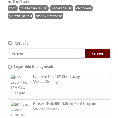
Keresőszavak
ford
thuderbird1960
veteranauto
oldtomer
veteranjarmu
adasvetelcsere
Keresés
Keresés
Legutóbbi bejegyzések
Ford Escort 1.6 16V CLX Tuscany
Város
: Sümeg
60 éves Skoda 1000 MB eladó első tulajdono...
Város
: Szolnok