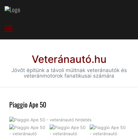
Veteránautó.hu
Jövőt építünk a távoli múltnak veteránautók és
veteránmotorok fanatikusai számára
Piaggio Ape 50