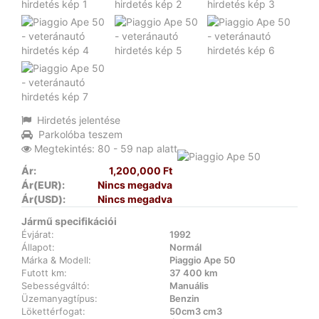
Hirdetés jelentése
Parkolóba teszem
Megtekintés: 80 - 59 nap alatt
Ár:
1,200,000 Ft
Ár(EUR):
Nincs megadva
Ár(USD):
Nincs megadva
Jármű specifikációi
Évjárat:
1992
Állapot:
Normál
Márka & Modell:
Piaggio Ape 50
Futott km:
37 400 km
Sebességváltó:
Manuális
Üzemanyagtípus:
Benzin
Lökettérfogat:
50cm3 cm3