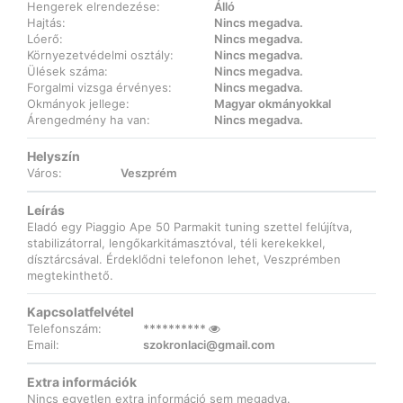
Hengerek elrendezése:
Álló
Hajtás:
Nincs megadva.
Lóerő:
Nincs megadva.
Környezetvédelmi osztály:
Nincs megadva.
Ülések száma:
Nincs megadva.
Forgalmi vizsga érvényes:
Nincs megadva.
Okmányok jellege:
Magyar okmányokkal
Árengedmény ha van:
Nincs megadva.
Helyszín
Város:
Veszprém
Leírás
Eladó egy Piaggio Ape 50 Parmakit tuning szettel felújítva,
stabilizátorral, lengőkarkitámasztóval, téli kerekekkel,
dísztárcsával. Érdeklődni telefonon lehet, Veszprémben
megtekinthető.
Kapcsolatfelvétel
Telefonszám:
**********
Email:
szokronlaci@gmail.com
Extra információk
Nincs egyetlen extra információ sem megadva.