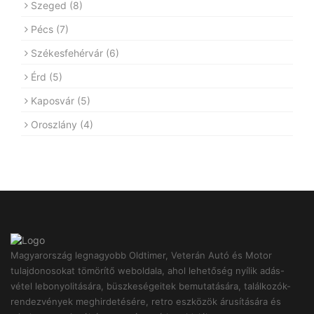
Szeged
(8)
Pécs
(7)
Székesfehérvár
(6)
Érd
(5)
Kaposvár
(5)
Oroszlány
(4)
Magyarország legnagyobb Oldtimer, Veterán Autó és Motor
tulajdonosokat tömörítő weboldala, ahol lehetőség nyílik adás-
vétel lebonyolitására, büszkeségeitek bemutatására, találkozók-
rendezvények meghirdetésére, retro eszközök árusítására és