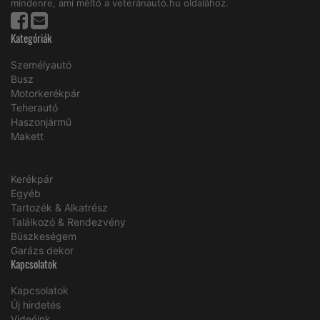
mindenre, ami méltó a veteránautó.hu oldalához.
Kategóriák
Személyautó
Busz
Motorkerékpár
Teherautó
Haszonjármű
Makett
Kerékpár
Egyéb
Tartozék & Alkatrész
Találkozó & Rendezvény
Büszkeségem
Garázs dekor
Kapcsolatok
Kapcsolatok
Új hirdetés
Videóink