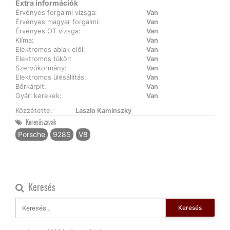
Extra információk
Érvényes forgalmi vizsga:
Van
Érvényes magyar forgalmi:
Van
Érvényes OT vizsga:
Van
Klíma:
Van
Elektromos ablak elől:
Van
Elektromos tükör:
Van
Szervókormány:
Van
Elektromos ülésállítás:
Van
Bőrkárpit:
Van
Gyári kerekek:
Van
Közzétette:
Laszlo Kaminszky
Keresőszavak
Porsche
928S
V8
Keresés
Keresés