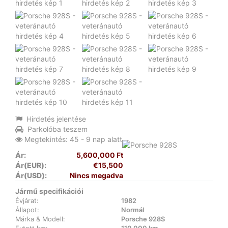
Hirdetés jelentése
Parkolóba teszem
Megtekintés: 45 - 9 nap alatt
Ár:
5,600,000 Ft
Ár(EUR):
€15,500
Ár(USD):
Nincs megadva
Jármű specifikációi
Évjárat:
1982
Állapot:
Normál
Márka & Modell:
Porsche 928S