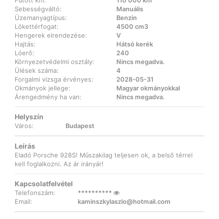
Futott km:
110 000 km
Sebességváltó:
Manuális
Üzemanyagtípus:
Benzin
Lökettérfogat:
4500 cm3
Hengerek elrendezése:
V
Hajtás:
Hátsó kerék
Lóerő:
240
Környezetvédelmi osztály:
Nincs megadva.
Ülések száma:
4
Forgalmi vizsga érvényes:
2028-05-31
Okmányok jellege:
Magyar okmányokkal
Árengedmény ha van:
Nincs megadva.
Helyszín
Város:
Budapest
Leírás
Eladó Porsche 928S! Műszakilag teljesen ok, a belső térrel
kell foglalkozni. Az ár irányár!
Kapcsolatfelvétel
Telefonszám:
**********
Email:
kaminszkylaszlo@hotmail.com