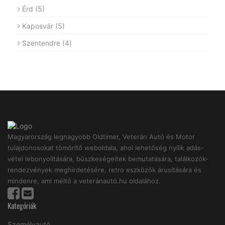
Érd
(5)
Kaposvár
(5)
Szentendre
(4)
Magyarország legnagyobb Oldtimer, Veterán Autó és Motor
tulajdonosokat tömörítő weboldala, ahol lehetőség nyílik adás-
vétel lebonyolitására, büszkeségeitek bemutatására, találkozók-
rendezvények meghirdetésére, retro eszközök árusítására és
mindenre, ami méltó a veteránautó.hu oldalához.
Kategóriák
Személyautó