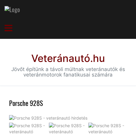
Veteránautó.hu
Jövőt építünk a távoli múltnak veteránautók és
veteránmotorok fanatikusai számára
Porsche 928S