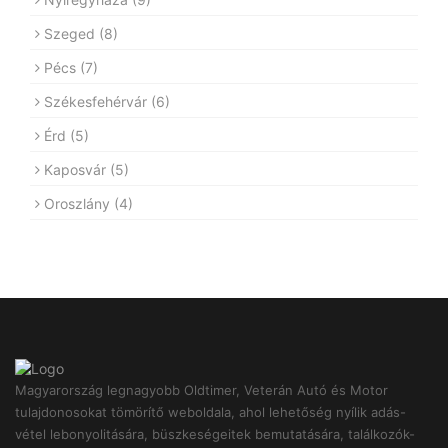
Szeged
(8)
Pécs
(7)
Székesfehérvár
(6)
Érd
(5)
Kaposvár
(5)
Oroszlány
(4)
Magyarország legnagyobb Oldtimer, Veterán Autó és Motor
tulajdonosokat tömörítő weboldala, ahol lehetőség nyílik adás-
vétel lebonyolitására, büszkeségeitek bemutatására, találkozók-