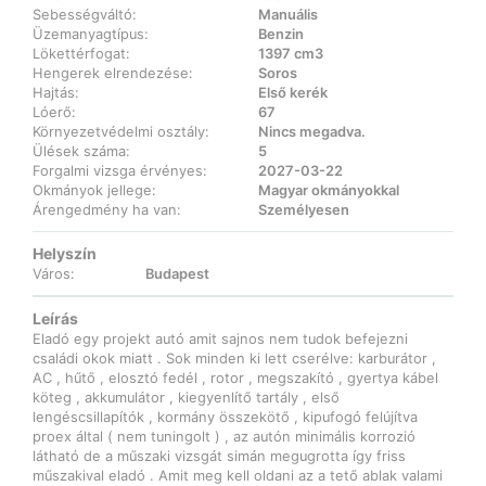
Sebességváltó:
Manuális
Üzemanyagtípus:
Benzin
Lökettérfogat:
1397 cm3
Hengerek elrendezése:
Soros
Hajtás:
Első kerék
Lóerő:
67
Környezetvédelmi osztály:
Nincs megadva.
Ülések száma:
5
Forgalmi vizsga érvényes:
2027-03-22
Okmányok jellege:
Magyar okmányokkal
Árengedmény ha van:
Személyesen
Helyszín
Város:
Budapest
Leírás
Eladó egy projekt autó amit sajnos nem tudok befejezni
családi okok miatt . Sok minden ki lett cserélve: karburátor ,
AC , hűtő , elosztó fedél , rotor , megszakító , gyertya kábel
köteg , akkumulátor , kiegyenlítő tartály , első
lengéscsillapítók , kormány összekötő , kipufogó felújítva
proex által ( nem tuningolt ) , az autón minimális korrozió
látható de a műszaki vizsgát simán megugrotta így friss
műszakival eladó . Amit meg kell oldani az a tető ablak valami