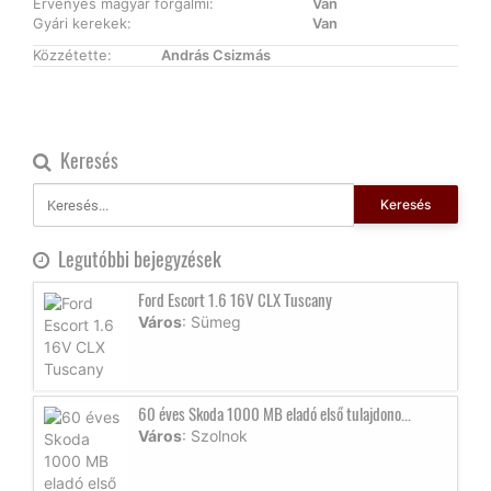
Érvényes magyar forgalmi:
Van
Gyári kerekek:
Van
Közzétette:
András Csizmás
Keresés
Keresés
Legutóbbi bejegyzések
Ford Escort 1.6 16V CLX Tuscany
Város
: Sümeg
60 éves Skoda 1000 MB eladó első tulajdono...
Város
: Szolnok