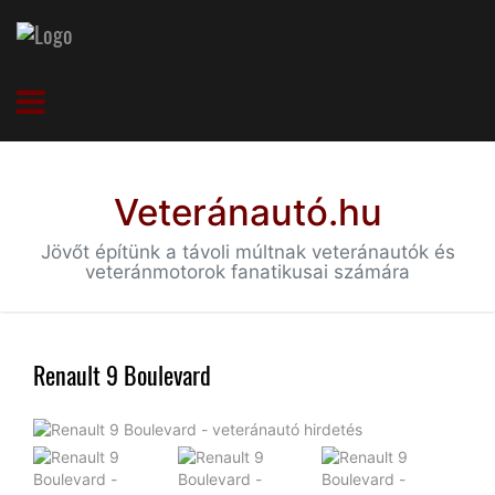
Veteránautó.hu
Jövőt építünk a távoli múltnak veteránautók és
veteránmotorok fanatikusai számára
Renault 9 Boulevard