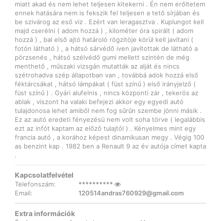
miatt akad és nem lehet teljesen kitekerni . Én nem erőltetem
ennek hatására nem is fekszik fel teljesen a tető sírjában és
be szivárog az eső viz . Ezért van leragasztva . Kuplungot kell
majd cserélni ( adom hozzá ) , kilométer óra spirált ( adom
hozzá ) , bal első ajtó határoló rögzitöje körül kell javítani (
fotón látható ) , a hátsó sárvédő iven javítottak de látható a
pörzsenés , hátsó szélvédő gumi mellett szintén de még
menthető , műszaki vizsgán mutatták az alját és nincs
szétrohadva szép állapotban van , továbbá adok hozzá első
féktárcsákat , hátsó lámpákat ( füst színű ) első irányjelző (
füst színű ) . Gyári alufelnis , nincs központi zár , tekerös az
ablak , viszont ha valaki befejezi akkor egy egyedi autó
tulajdonosa lehet amiből nem fog sűrűn szembe jönni másik .
Ez az autó eredeti fényezésü nem volt soha törve ( legalábbis
ezt az infót kaptam az előző tulajtól ) . Kényelmes mint egy
francia autó , a korához képest dinamikusan megy . Végig 100
as benzint kap . 1982 ben a Renault 9 az év autója címet kapta
.
Kapcsolatfelvétel
Telefonszám:
**********
Email:
120514andras760929@gmail.com
Extra információk