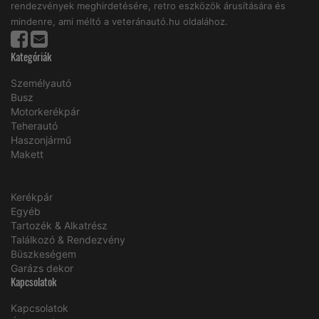
rendezvények meghirdetésére, retro eszközök árusítására és
mindenre, ami méltó a veteránautó.hu oldalához.
Kategóriák
Személyautó
Busz
Motorkerékpár
Teherautó
Haszonjármű
Makett
Kerékpár
Egyéb
Tartozék & Alkatrész
Találkozó & Rendezvény
Büszkeségem
Garázs dekor
Kapcsolatok
Kapcsolatok