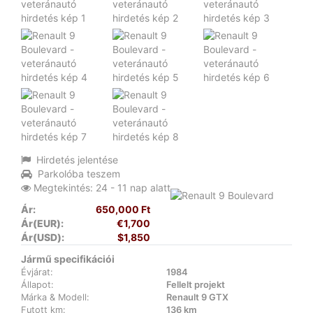
Hirdetés jelentése
Parkolóba teszem
Megtekintés: 24 - 11 nap alatt
Ár:
650,000 Ft
Ár(EUR):
€1,700
Ár(USD):
$1,850
Jármű specifikációi
Évjárat:
1984
Állapot:
Fellelt projekt
Márka & Modell:
Renault 9 GTX
Futott km:
136 km