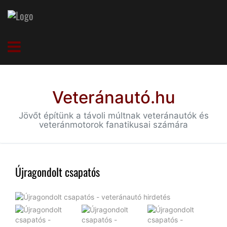
Veteránautó.hu
Jövőt építünk a távoli múltnak veteránautók és
veteránmotorok fanatikusai számára
Újragondolt csapatós