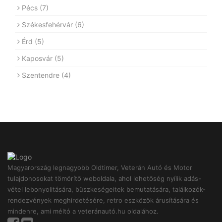
Pécs
(7)
Székesfehérvár
(6)
Érd
(5)
Kaposvár
(5)
Szentendre
(4)
Magyarország legnagyobb Oldtimer, Veterán Autó és Motor
tulajdonosokat tömörítő weboldala, ahol lehetőség nyílik adás-
vétel lebonyolitására, büszkeségeitek bemutatására, találkozók-
rendezvények meghirdetésére, retro eszközök árusítására és
mindenre, ami méltó a veteránautó.hu oldalához.