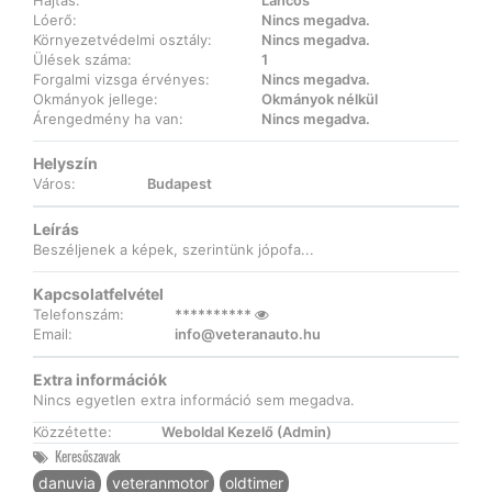
Hajtás:
Láncos
Lóerő:
Nincs megadva.
Környezetvédelmi osztály:
Nincs megadva.
Ülések száma:
1
Forgalmi vizsga érvényes:
Nincs megadva.
Okmányok jellege:
Okmányok nélkül
Árengedmény ha van:
Nincs megadva.
Helyszín
Város:
Budapest
Leírás
Beszéljenek a képek, szerintünk jópofa...
Kapcsolatfelvétel
Telefonszám:
**********
Email:
info@veteranauto.hu
Extra információk
Nincs egyetlen extra információ sem megadva.
Közzétette:
Weboldal Kezelő (Admin)
Keresőszavak
danuvia
veteranmotor
oldtimer