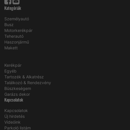
Kategóriák
Személyautó
Busz
Motorkerékpár
Teherautó
Haszonjármű
Makett
Kerékpár
Egyéb
Tartozék & Alkatrész
Találkozó & Rendezvény
Büszkeségem
Garázs dekor
Kapcsolatok
Kapcsolatok
Új hirdetés
Videóink
Parkoló listám