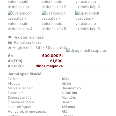
Hirdetés jelentése
Parkolóba teszem
Megtekintés: 361 - 58 nap alatt
Ár:
500,000 Ft
Ár(EUR):
€1,500
Ár(USD):
Nincs megadva
Jármű specifikációi
Évjárat:
1964
Állapot:
Kiváló
Márka & Modell:
Danuvia 125
Futott km:
2 000 km
Sebességváltó:
Manuális
Üzemanyagtípus:
Benzin
Lökettérfogat:
125 cm3
Hengerek elrendezése:
Álló