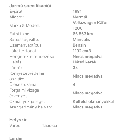
Jármű specifikációi
Évjárat:
1981
Állapot:
Normál
Volkswagen Käfer
Márka & Modell:
1200
Futott km:
66 863 km
Sebességváltó:
Manuális
Üzemanyagtípus:
Benzin
Lökettérfogat:
1192 cm3
Hengerek elrendezése:
Nincs megadva.
Hajtás:
Hátsó kerék
Lóerő:
34
Környezetvédelmi
Nincs megadva.
osztály:
Ülések száma:
4
Forgalmi vizsga
Nincs megadva.
érvényes:
Okmányok jellege:
Külföldi okmányokkal
Árengedmény ha van:
Nincs megadva.
Helyszín
Város:
Tapolca
Leírás