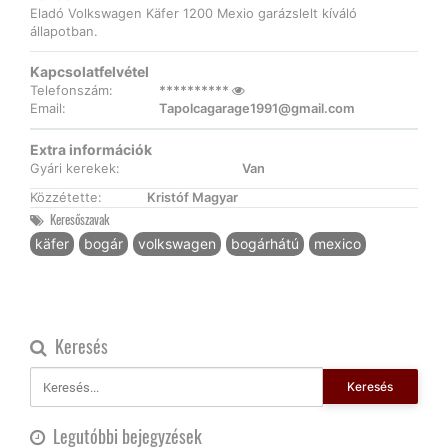
Eladó Volkswagen Käfer 1200 Mexio garázslelt kíváló
állapotban.
Kapcsolatfelvétel
Telefonszám:
**********
Email:
Tapolcagarage1991@gmail.com
Extra információk
Gyári kerekek:
Van
Közzétette:
Kristóf Magyar
Keresőszavak
käfer
bogár
volkswagen
bogárhátú
mexico
Keresés
Keresés
Legutóbbi bejegyzések