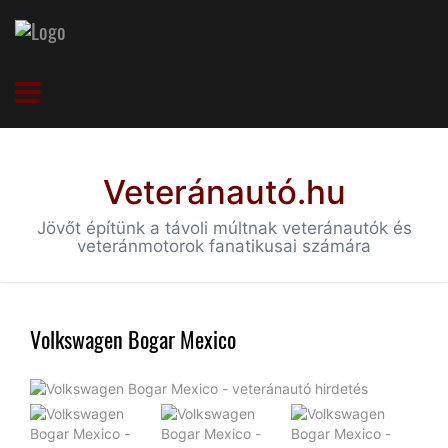
Veteránautó.hu
Jövőt építünk a távoli múltnak veteránautók és
veteránmotorok fanatikusai számára
Volkswagen Bogar Mexico