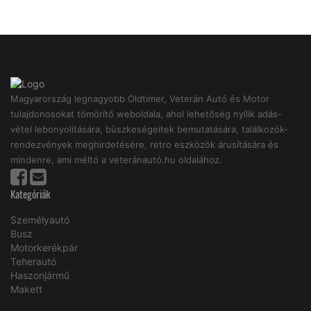
Magyarország legnagyobb Oldtimer, Veterán Autó és Motor
tulajdonosokat tömörítő weboldala, ahol lehetőség nyílik adás-
vétel lebonyolitására, büszkeségeitek bemutatására, találkozók-
rendezvények meghirdetésére, retro eszközök árusítására és
mindenre, ami méltó a veteránautó.hu oldalához.
Kategóriák
Személyautó
Busz
Motorkerékpár
Teherautó
Haszonjármű
Makett