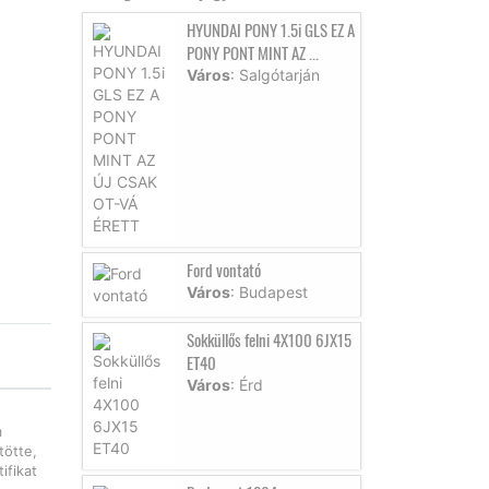
HYUNDAI PONY 1.5i GLS EZ A
PONY PONT MINT AZ ...
Város
: Salgótarján
Ford vontató
Város
: Budapest
Sokküllős felni 4X100 6JX15
ET40
Város
: Érd
m
tötte,
ifikat