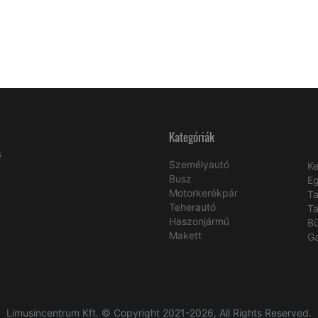
Kategóriák
s
Személyautó
Ke
Busz
E
Motorkerékpár
Ta
Teherautó
Ta
Haszonjármű
B
Makett
Ga
Limusincentrum Kft. © Copyright 2021-2026, All Rights Reserved.