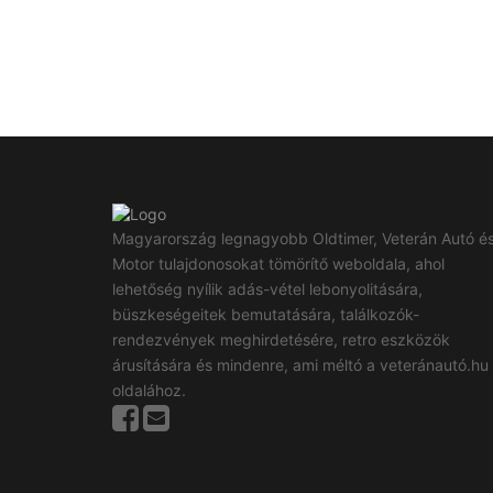
Magyarország legnagyobb Oldtimer, Veterán Autó é
Motor tulajdonosokat tömörítő weboldala, ahol
lehetőség nyílik adás-vétel lebonyolitására,
büszkeségeitek bemutatására, találkozók-
rendezvények meghirdetésére, retro eszközök
árusítására és mindenre, ami méltó a veteránautó.hu
oldalához.