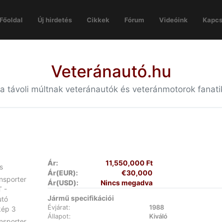
Főoldal
Új hirdetés
Cikkek
Fórum
Videóink
Kapcs
Veteránautó.hu
 a távoli múltnak veteránautók és veteránmotorok fanat
Ár:
11,550,000 Ft
Ár(EUR):
€30,000
Ár(USD):
Nincs megadva
Jármű specifikációi
Évjárat:
1988
Állapot:
Kiváló