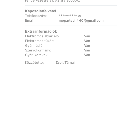
rendelkezésre áll. Az ára 30000€.
Kapcsolatfelvétel
Telefonszám:
**********
Email:
mopartech440@gmail.com
Extra információk
Elektromos ablak elől:
Van
Elektromos tükör:
Van
Gyári rádió:
Van
Szervókormány:
Van
Gyári kerekek:
Van
Közzétette:
Zsolt Tárnai