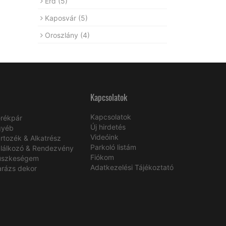
Érd
(5)
Kaposvár
(5)
Oroszlány
(4)
Kapcsolatok
Kapcsolatok
rékpár
Új hirdetés
gyéb
Videóink
rtozék & Alkatrész
Parkoló listám
lálkozó & Rendezvény
Fiókom
üszkeségem
Adatkezelési Tájékoztató
rázs dekor