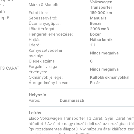
Volkswagen
Márka & Modell:
Transporter
Futott km:
189 000 km
Sebességváltó:
Manuális
Üzemanyagtípus:
Benzin
Lökettérfogat:
2098 cm3
Hengerek elrendezése:
Boxer
Hajtás:
Hátsó kerék
Lóerő:
111
Környezetvédelmi
Nincs megadva.
osztály:
Ülések száma:
6
Forgalmi vizsga
Nincs megadva.
érvényes:
Okmányok jellege:
Külföldi okmányokkal
Árengedmény ha van:
Fix ár
Helyszín
Város:
Dunaharaszti
Leírás
Eladó Volkswagen Transporter T3 Carat. Gyári Carat ne
átépített! Az élete nagy részét déli száraz országban töl
így rozsdamentes állapotú. Vw múzeum által kiállított zert