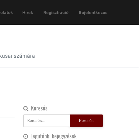
olatok
Hírek
Regisztráció
Bejelentkezés
ikusai számára
Keresés
Keresés
Legutóbbi bejegyzések