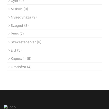
Győr
(9)
Miskolc
(9)
Nyíregyháza
(9)
Szeged
(8)
Pécs
(7)
Székesfehérvár
(6)
Érd
(5)
Kaposvár
(5)
Orosháza
(4)