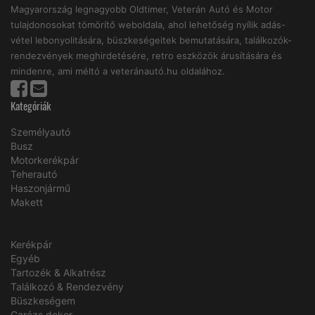
Magyarország legnagyobb Oldtimer, Veterán Autó és Motor
tulajdonosokat tömörítő weboldala, ahol lehetőség nyílik adás-
vétel lebonyolitására, büszkeségeitek bemutatására, találkozók-
rendezvények meghirdetésére, retro eszközök árusítására és
mindenre, ami méltó a veteránautó.hu oldalához.
Kategóriák
Személyautó
Busz
Motorkerékpár
Teherautó
Haszonjármű
Makett
Kerékpár
Egyéb
Tartozék & Alkatrész
Találkozó & Rendezvény
Büszkeségem
Garázs dekor