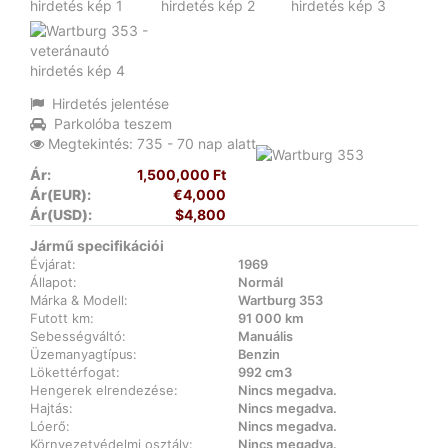
Hirdetés jelentése
Parkolóba teszem
Megtekintés: 735 - 70 nap alatt
Ár:
1,500,000 Ft
Ár(EUR):
€4,000
Ár(USD):
$4,800
Jármű specifikációi
Évjárat:
1969
Állapot:
Normál
Márka & Modell:
Wartburg 353
Futott km:
91 000 km
Sebességváltó:
Manuális
Üzemanyagtípus:
Benzin
Lökettérfogat:
992 cm3
Hengerek elrendezése:
Nincs megadva.
Hajtás:
Nincs megadva.
Lóerő:
Nincs megadva.
Környezetvédelmi osztály:
Nincs megadva.