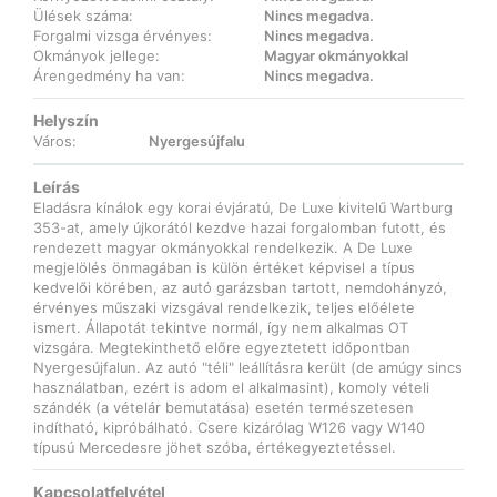
Ülések száma:
Nincs megadva.
Forgalmi vizsga érvényes:
Nincs megadva.
Okmányok jellege:
Magyar okmányokkal
Árengedmény ha van:
Nincs megadva.
Helyszín
Város:
Nyergesújfalu
Leírás
Eladásra kínálok egy korai évjáratú, De Luxe kivitelű Wartburg
353-at, amely újkorától kezdve hazai forgalomban futott, és
rendezett magyar okmányokkal rendelkezik. A De Luxe
megjelölés önmagában is külön értéket képvisel a típus
kedvelői körében, az autó garázsban tartott, nemdohányzó,
érvényes műszaki vizsgával rendelkezik, teljes előélete
ismert. Állapotát tekintve normál, így nem alkalmas OT
vizsgára. Megtekinthető előre egyeztetett időpontban
Nyergesújfalun. Az autó "téli" leállításra került (de amúgy sincs
használatban, ezért is adom el alkalmasint), komoly vételi
szándék (a vételár bemutatása) esetén természetesen
indítható, kipróbálható. Csere kizárólag W126 vagy W140
típusú Mercedesre jöhet szóba, értékegyeztetéssel.
Kapcsolatfelvétel