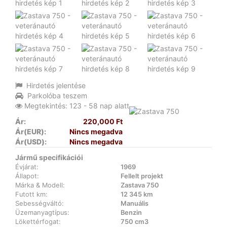
Hirdetés jelentése
Parkolóba teszem
Megtekintés: 123 - 58 nap alatt
Ár:
220,000 Ft
Ár(EUR):
Nincs megadva
Ár(USD):
Nincs megadva
Jármű specifikációi
Évjárat:
1969
Állapot:
Fellelt projekt
Márka & Modell:
Zastava 750
Futott km:
12 345 km
Sebességváltó:
Manuális
Üzemanyagtípus:
Benzin
Lökettérfogat:
750 cm3