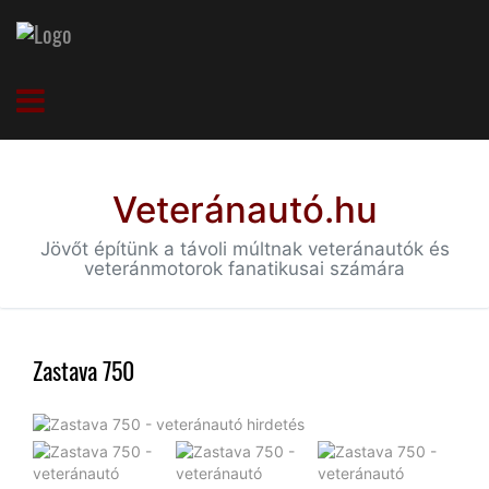
Veteránautó.hu
Jövőt építünk a távoli múltnak veteránautók és
veteránmotorok fanatikusai számára
Zastava 750