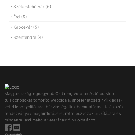
Székesfehérvár
(6)
Érd
(5)
Kaposvár
(5)
Szentendre
(4)
Magyarország legnagyobb Oldtimer, Veterán Autó és Motor
tulajdonosokat tömörítő weboldala, ahol lehetőség nyílik adás-
vétel lebonyolitására, büszkeségeitek bemutatására, találkozók-
rendezvények meghirdetésére, retro eszközök árusítására és
mindenre, ami méltó a veteránautó.hu oldalához.
Kategóriák