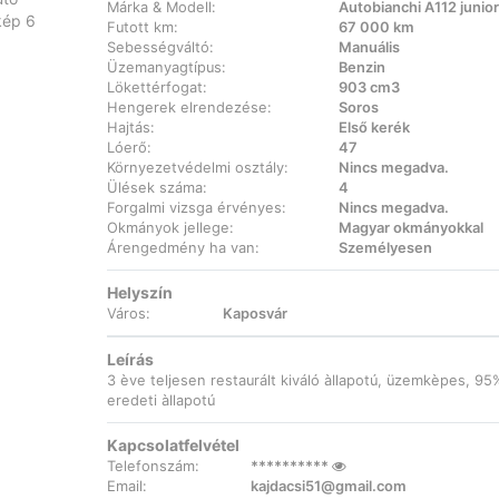
Márka & Modell:
Autobianchi A112 junior
Futott km:
67 000 km
Sebességváltó:
Manuális
Üzemanyagtípus:
Benzin
Lökettérfogat:
903 cm3
Hengerek elrendezése:
Soros
Hajtás:
Első kerék
Lóerő:
47
Környezetvédelmi osztály:
Nincs megadva.
Ülések száma:
4
Forgalmi vizsga érvényes:
Nincs megadva.
Okmányok jellege:
Magyar okmányokkal
Árengedmény ha van:
Személyesen
Helyszín
Város:
Kaposvár
Leírás
3 ève teljesen restaurált kiváló àllapotú, üzemkèpes, 95
eredeti àllapotú
Kapcsolatfelvétel
Telefonszám:
**********
Email:
kajdacsi51@gmail.com