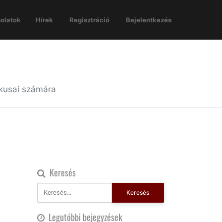
olatok
Hírek
Regisztráció
Bejelentkezés
ikusai számára
Keresés
Keresés
Legutóbbi bejegyzések