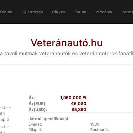
Főoldal
Új hirdetés
Cikkek
Fórum
Videóink
Kapcs
Veteránautó.hu
 a távoli múltnak veteránautók és veteránmotorok fanat
Ár:
1,950,000 Ft
Ár(EUR):
€5,080
Ár(USD):
$5,890
Jármű specifikációi
Évjárat:
1980
Állapot:
Restaurált