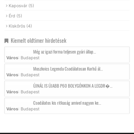
Kaposvár
(5)
Érd
(5)
Kiskőrös
(4)
Kiemelt oldtimer hirdetések
Még az igazi forma teljesen gyári állap...
Város
: Budapest
Moszkvics Legenda Csodálatosan Korhű ál...
Város
: Budapest
ÚJNÁL IS ÚJABB P60 BOLYGÓNKON A LEGDR�...
Város
: Budapest
Csodálatos kis ritkaság amivel nagyon ke...
Város
: Budapest