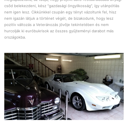
csőd belekezdeni, kész "gazdasági öngyilkosság", így utánpótlás
nem igen lesz. Cikkünkkel csupán egy tényt vázoltunk fel, hisz
nem igazán látjuk a történet végét, de bizakodunk, hogy lesz
pozitív változás a Veteránozás jövője tekintetében és nem
hurcolják ki euróbukrisok az összes gyűjteményi darabot más
országokba.