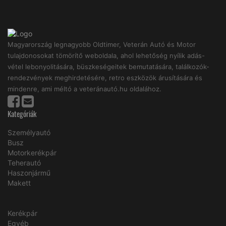
Magyarország legnagyobb Oldtimer, Veterán Autó és Motor
tulajdonosokat tömörítő weboldala, ahol lehetőség nyílik adás-
vétel lebonyolitására, büszkeségeitek bemutatására, találkozók-
rendezvények meghirdetésére, retro eszközök árusítására és
mindenre, ami méltó a veteránautó.hu oldalához.
Kategóriák
Személyautó
Busz
Motorkerékpár
Teherautó
Haszonjármű
Makett
Kerékpár
Egyéb