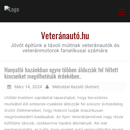
Veteránautó.hu
Jövőt építünk a távoli múltnak veteránautók és
veteránmotorok fanatikusai számára
Hanyatló hazánkban egyre többen áldozzák fel féltett
kincseiket megélhetésük érdekében..
Márc 14, 2024
Weboldal Kezelő (Admin)
Utóbbi években sajnálattal tapasztaljuk, hogy becsületes
munkából élő emberek-családok áldozzák fel sokszor évtizedekig
őrzött Oldtimereiket, hogy fedezni tudják drasztikusan
megnövekedett kiadásaikat. Az ilyen Veteránjárművek nagy része
külföldre távozik, csökkentve hazánk állományát. Aki már
megtapasztalta, az tudja, hogy projekt autó restaurálásába anyagi