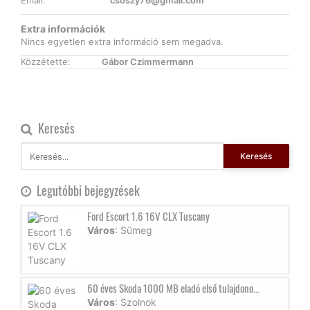
Email:
csoszy76@gmail.com
Extra információk
Nincs egyetlen extra információ sem megadva.
Közzétette:
Gábor Czimmermann
Keresés
Keresés
Legutóbbi bejegyzések
Ford Escort 1.6 16V CLX Tuscany
Város
: Sümeg
60 éves Skoda 1000 MB eladó első tulajdono...
Város
: Szolnok