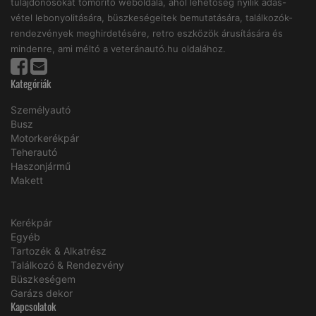
tulajdonosokat tömörítő weboldala, ahol lehetőség nyílik adás-
vétel lebonyolitására, büszkeségeitek bemutatására, találkozók-
rendezvények meghirdetésére, retro eszközök árusítására és
mindenre, ami méltó a veteránautó.hu oldalához.
Kategóriák
Személyautó
Busz
Motorkerékpár
Teherautó
Haszonjármű
Makett
Kerékpár
Egyéb
Tartozék & Alkatrész
Találkozó & Rendezvény
Büszkeségem
Garázs dekor
Kapcsolatok