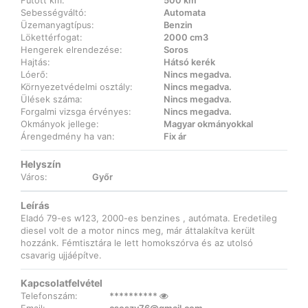
Futott km:
500 km
Sebességváltó:
Automata
Üzemanyagtípus:
Benzin
Lökettérfogat:
2000 cm3
Hengerek elrendezése:
Soros
Hajtás:
Hátsó kerék
Lóerő:
Nincs megadva.
Környezetvédelmi osztály:
Nincs megadva.
Ülések száma:
Nincs megadva.
Forgalmi vizsga érvényes:
Nincs megadva.
Okmányok jellege:
Magyar okmányokkal
Árengedmény ha van:
Fix ár
Helyszín
Város:
Győr
Leírás
Eladó 79-es w123, 2000-es benzines , autómata. Eredetileg
diesel volt de a motor nincs meg, már áttalakítva került
hozzánk. Fémtisztára le lett homokszórva és az utolsó
csavarig ujjáépítve.
Kapcsolatfelvétel
Telefonszám:
**********