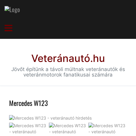
Veteránautó.hu
Jövőt építünk a távoli múltnak veteránautók és
veteránmotorok fanatikusai számára
Mercedes W123