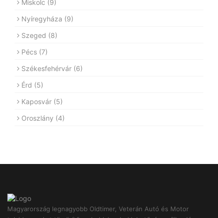
Miskolc
(9)
Nyíregyháza
(9)
Szeged
(8)
Pécs
(7)
Székesfehérvár
(6)
Érd
(5)
Kaposvár
(5)
Oroszlány
(4)
Magyarország legnagyobb Oldtimer, Veterán Autó és Motor