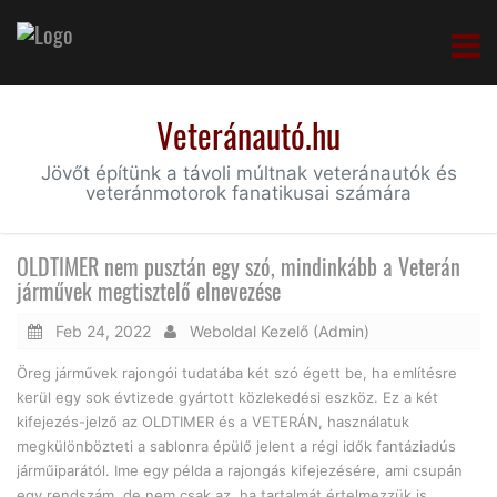
Veteránautó.hu
Jövőt építünk a távoli múltnak veteránautók és
veteránmotorok fanatikusai számára
OLDTIMER nem pusztán egy szó, mindinkább a Veterán
járművek megtisztelő elnevezése
Feb 24, 2022
Weboldal Kezelő (Admin)
Öreg járművek rajongói tudatába két szó égett be, ha említésre
kerül egy sok évtizede gyártott közlekedési eszköz. Ez a két
kifejezés-jelző az OLDTIMER és a VETERÁN, használatuk
megkülönbözteti a sablonra épülő jelent a régi idők fantáziadús
járműiparától. Ime egy példa a rajongás kifejezésére, ami csupán
egy rendszám, de nem csak az, ha tartalmát értelmezzük is.