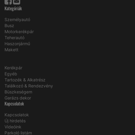
Kategóriák
Személyautó
Busz
Motorkerékpár
Teherautó
Haszonjármű
Makett
Kerékpár
Egyéb
Tartozék & Alkatrész
Találkozó & Rendezvény
Büszkeségem
Garázs dekor
Kapcsolatok
Kapcsolatok
Új hirdetés
Videóink
Parkoló listám