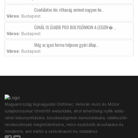
Csodálatos kis ritkaság amivel nagyon ke...
Város
: Budapest
ÚJNÁL IS ÚJABB P60 BOLYGÓNKON A LEGDR�...
Város
: Budapest
Még az igazi forma teljesen gyári állap...
Város
: Budapest
Magyarország legnagyobb Oldtimer, Veterán Autó és Motor
tulajdonosokat tömörítő weboldala, ahol lehetőség nyílik adás-
vétel lebonyolitására, büszkeségeitek bemutatására, találkozók-
rendezvények meghirdetésére, retro eszközök árusítására és
mindenre, ami méltó a veteránautó.hu oldalához.