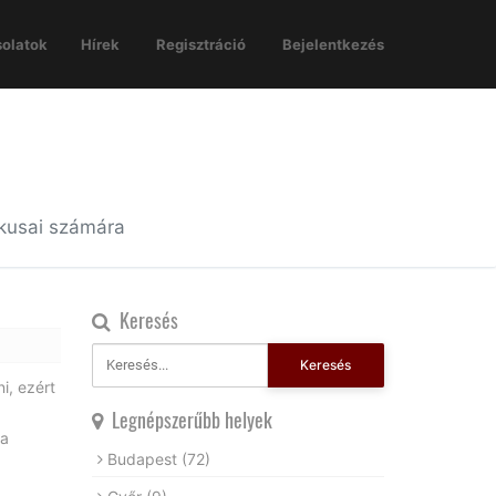
olatok
Hírek
Regisztráció
Bejelentkezés
ikusai számára
Keresés
Keresés
i, ezért
Legnépszerűbb helyek
ha
Budapest
(72)