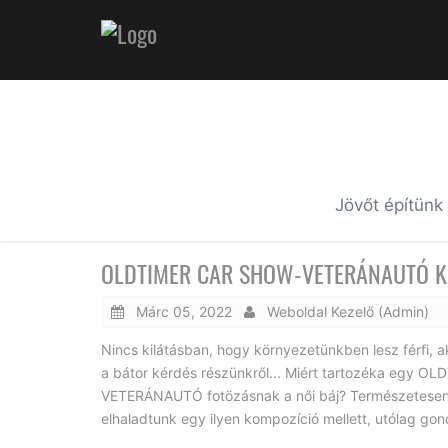
Jövőt építünk
OLDTIMER CAR SHOW-VETERÁNAUTÓ KIÁ
Márc 05, 2022
Weboldal Kezelő (Admin)
Nincs kilátásban, hogy környezetünkben lesz férfi, ak
a bátor kérdés részünkről... Miért tartozéka eg
VETERÁNAUTÓ fotözásnak a női báj? Természetesen r
elhaladtunk egy ilyen kompozíció mellett, utólag gon