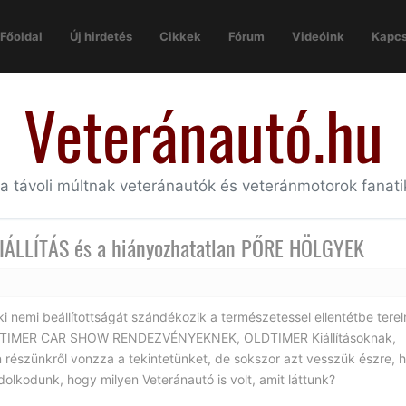
Főoldal
Új hirdetés
Cikkek
Fórum
Videóink
Kapcs
Veteránautó.hu
 a távoli múltnak veteránautók és veteránmotorok fanat
LLÍTÁS és a hiányozhatatlan PŐRE HÖLGYEK
i nemi beállítottságát szándékozik a természetessel ellentétbe tereln
y OLDTIMER CAR SHOW RENDEZVÉNYEKNEK, OLDTIMER Kiállításoknak,
észünkről vonzza a tekintetünket, de sokszor azt vesszük észre, 
dolkodunk, hogy milyen Veteránautó is volt, amit láttunk?