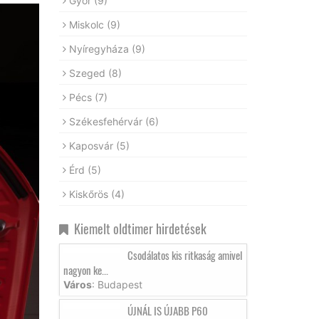
Győr
(9)
Miskolc
(9)
Nyíregyháza
(9)
Szeged
(8)
Pécs
(7)
Székesfehérvár
(6)
Kaposvár
(5)
Érd
(5)
Kiskőrös
(4)
Kiemelt oldtimer hirdetések
Csodálatos kis ritkaság amivel
nagyon ke...
Város
: Budapest
ÚJNÁL IS ÚJABB P60