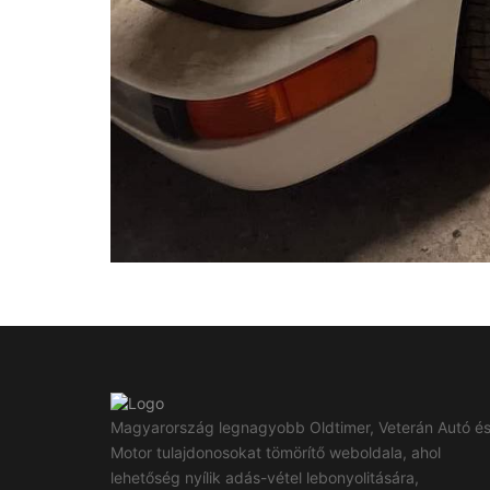
Magyarország legnagyobb Oldtimer, Veterán Autó é
Motor tulajdonosokat tömörítő weboldala, ahol
lehetőség nyílik adás-vétel lebonyolitására,