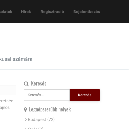
olatok
Hírek
Regisztráció
Bejelentkezés
ikusai számára
Keresés
Keresés
zeretnéd
Sajnos
Legnépszerűbb helyek
Budapest
(72)