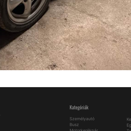
Kategóriák
s
Személyautó
Ke
Busz
E
Motorkerékpár
Ta