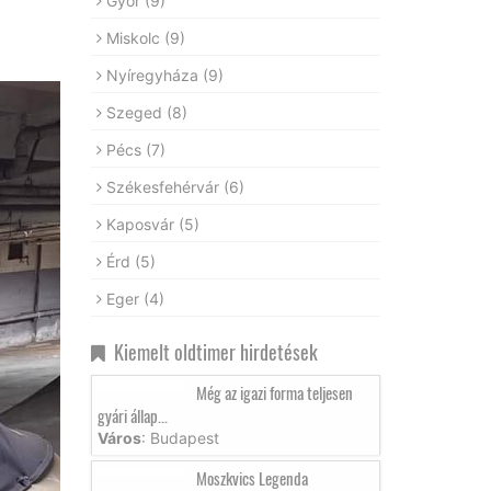
Győr
(9)
Miskolc
(9)
Nyíregyháza
(9)
Szeged
(8)
Pécs
(7)
Székesfehérvár
(6)
Kaposvár
(5)
Érd
(5)
Eger
(4)
Kiemelt oldtimer hirdetések
Még az igazi forma teljesen
gyári állap...
Város
: Budapest
Moszkvics Legenda