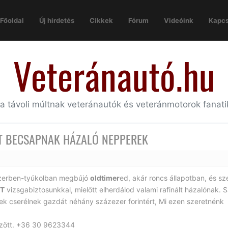
Főoldal
Új hirdetés
Cikkek
Fórum
Videóink
Kapcs
Veteránautó.hu
 a távoli múltnak veteránautók és veteránmotorok fanat
TT BECSAPNAK HÁZALÓ NEPPEREK
zerben-tyúkolban megbújó
oldtimer
ed, akár roncs állapotban, és s
T
vizsgabiztosunkkal, mielőtt elherdálod valami rafinált házalónak. 
ek cserélnek gazdát néhány százezer forintért, Mi ezen szeretnénk
özött. +36 30 9623344