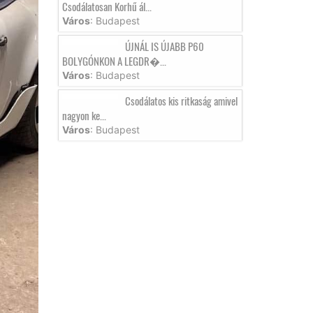
Csodálatosan Korhű ál...
Város
: Budapest
ÚJNÁL IS ÚJABB P60
BOLYGÓNKON A LEGDR�...
Város
: Budapest
Csodálatos kis ritkaság amivel
nagyon ke...
Város
: Budapest