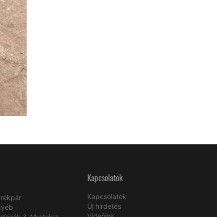
Kapcsolatok
Kapcsolatok
rékpár
Új hirdetés
gyéb
Videóink
rtozék & Alkatrész