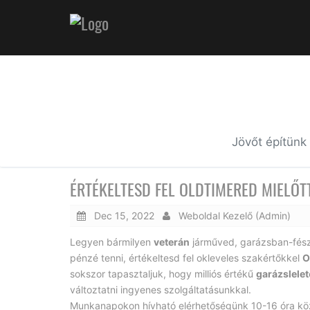
Jövőt építünk
ÉRTÉKELTESD FEL OLDTIMERED MIELŐ
Dec 15, 2022
Weboldal Kezelő (Admin)
Legyen bármilyen
veterán
járműved, garázsban-fés
pénzé tenni, értékeltesd fel okleveles szakértőkkel
O
sokszor tapasztaljuk, hogy milliós értékű
garázslelet
változtatni ingyenes szolgáltatásunkkal.
Munkanapokon hívható elérhetőségünk 10-16 óra k