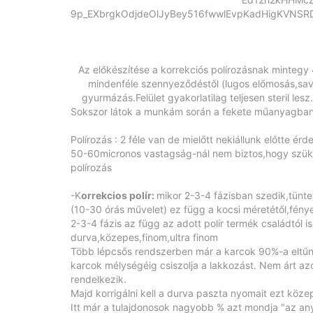
9p_EXbrgkOdjdeOlJyBey516fwwlEvpKadHigKVNSR
Az előkészítése a korrekciós polírozásnak mintegy 4
mindenféle szennyeződéstől (lugos előmosás,sav
gyurmázás.Felület gyakorlatilag teljesen steril l
Sokszor látok a munkám során a fekete műanyagban
Polírozás : 2 féle van de mielőtt nekiállunk előtte é
50-60micronos vastagság-nál nem biztos,hogy szüksé
polírozás
-K
orrekcios polír:
mikor 2-3-4 fázisban szedik,tünteti
(10-30 órás művelet) ez függ a kocsi méretétől,fénye
2-3-4 fázis az függ az adott polír termék családtól i
durva,közepes,finom,ultra finom
Több lépcsős rendszerben már a karcok 90%-a eltűnik
karcok mélységéig csiszolja a lakkozást. Nem árt a
rendelkezik.
Majd korrigálni kell a durva paszta nyomait ezt köz
Itt már a tulajdonosok nagyobb % azt mondja "az an