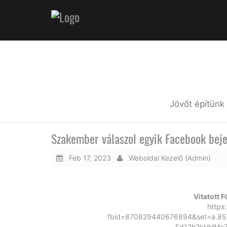
Jövőt építünk
Szakember válaszol egyik Facebook bej
Feb 17, 2023
Weboldal Kezelő (Admin)
Vitatott 
https
fbid=870829440676894&set=a.85
Ed12h2kHHMcZ