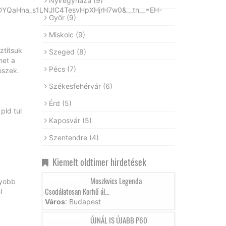
Nyíregyháza
(9)
YQaHna_s1LNJlC4TesvHpXHjrH7w0&__tn__=EH-
Győr
(9)
Miskolc
(9)
ztítsuk
Szeged
(8)
het a
Pécs
(7)
észek.
Székesfehérvár
(6)
Érd
(5)
pld tul
Kaposvár
(5)
Szentendre
(4)
Kiemelt oldtimer hirdetések
Moszkvics Legenda
gyobb
Csodálatosan Korhű ál...
l
Város
: Budapest
ÚJNÁL IS ÚJABB P60