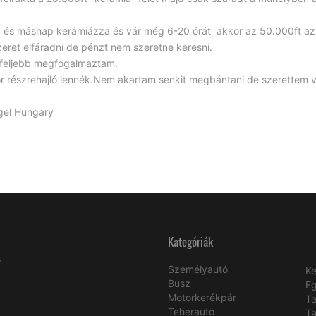
ra) és másnap kerámiázza és vár még 6-20 órát akkor az 50.000ft a
zeret elfáradni de pénzt nem szeretne keresni.
 feljebb megfogalmaztam.
r részrehajló lennék.Nem akartam senkit megbántani de szerettem v
gel Hungary
Kategóriák
s
Személyautó
Ke
Busz
E
Motorkerékpár
Ta
Teherautó
Ta