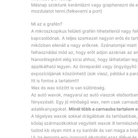
Másnap szoktunk kerámiázni vagy graphenezni de el
mozdulatot tenni.(felkeverni a port)
Mi az a grafén?
A mikroszkopikus felületi grafén hihetetlenül nagy f
kapcsolódnak. A teljes szerkezet nagyon erős és tar
miközben ellenáll a nagy erőknek. Szénatomjai miatt
felhasználási mód az, hogy erőt adjon azoknak az 
Nanorétegként elég kicsi ahhoz, hogy láthatatlan leg
applikálható legyen. Az önreparáló vagy öngyógyító
expozíciójának köszönhető (sok viasz, például a par
Itt is fontos a tartalom!!!
Wax és wax között is van különbség.
Az autó waxok, magyarul az autó viaszok elsősorban
fényezését. Egy jó minőségű wax, nem csak carnaub
adalékanyagokat.
Minél több a carnauba tartalom
A tégelyes waxok sokkal drágábbak és tartósabbak
kőolaj származékokkal vegyitett waxok ill természe
tudod kb olyan mint a xy karórák és van maga a breit
Ui: ha lemosta egy izopropil alkohollal azaz IPÁval 