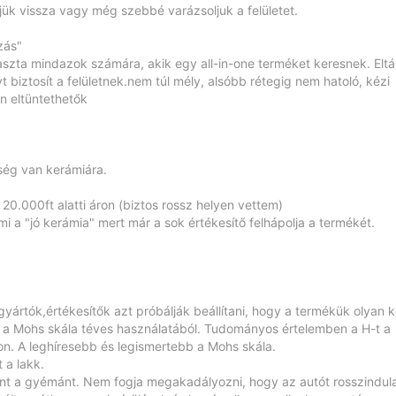
rjük vissza vagy még szebbé varázsoljuk a felületet.
zás"
aszta
mindazok számára, akik egy all-in-one terméket keresnek. Eltáv
biztosít a felületnek.nem túl mély, alsóbb rétegig nem hatoló, kézi
en eltüntethetők
ség van kerámiára.
20.000ft alatti áron (biztos rossz helyen vettem)
 a "jó kerámia" mert már a sok értékesítő felhápolja a termékét.
ártók,értékesítők azt próbálják beállítani, hogy a termékük olyan 
, a Mohs skála téves használatából. Tudományos értelemben a H-t a
n. A leghíresebb és legismertebb a Mohs skála.
 a lakk.
nt a gyémánt. Nem fogja megakadályozni, hogy az autót rosszindul