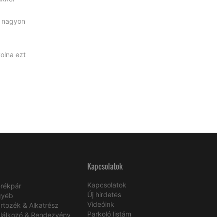
z nagyon
olna ezt
Kapcsolatok
Kapcsolatok
rékpár
Új hirdetés
gyéb
Videóink
rtozék & Alkatrész
Parkoló listám
lálkozó & Rendezvény