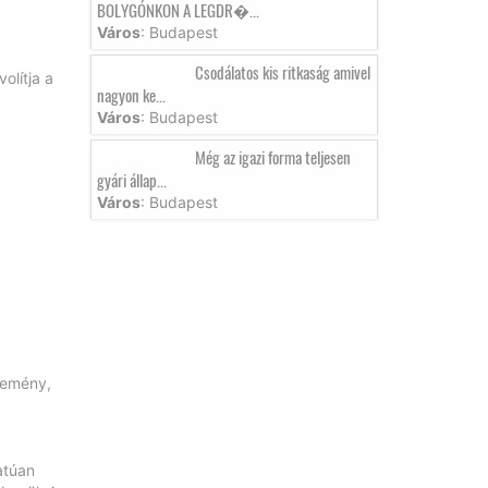
BOLYGÓNKON A LEGDR�...
Város
: Budapest
Csodálatos kis ritkaság amivel
olítja a
nagyon ke...
Város
: Budapest
Még az igazi forma teljesen
gyári állap...
Város
: Budapest
kemény,
atúan