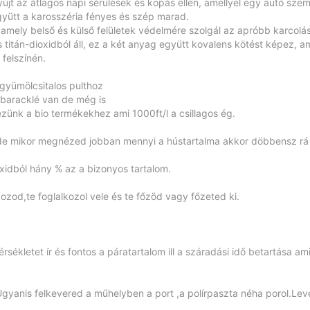
jt az átlagos napi sérülések és kopás ellen, amellyel egy autó szem
együtt a karosszéria fényes és szép marad.
, amely belső és külső felületek védelmére szolgál az apróbb karcolá
 titán-dioxidból áll, ez a két anyag együtt kovalens kötést képez, a
 felszínén.
gyümölcsitalos pulthoz
baracklé van de még is
kezünk a bio termékekhez ami 1000ft/l a csillagos ég.
 de mikor megnézed jobban mennyi a hústartalma akkor döbbensz rá
oxidból hány % az a bizonyos tartalom.
zod,te foglalkozol vele és te főzöd vagy főzeted ki.
sékletet ír és fontos a páratartalom ill a száradási idő betartása am
gyanis felkevered a műhelyben a port ,a polírpaszta néha porol.Lev