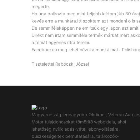
megérte.
Ha úgy polírozta meg mint feljebb leírtam )kb 30 ó
kevés erre a munkára.Itt szoktam azt mondani ö is s
De semmiféleképpen ne említsük egy lapon azt amit
Direkt nem írtam semmiféle termék márkát mert akko
a témát egyenes útra terelni.
Facebookon meg lehet nézni a munkáimat : Polishan
Tisztelettel Rabóczki József
Magyarország legnagyobb Oldtimer, Veterán Autó é
Motor tulajdonosokat tömörítő weboldala, ahol
lehetőség nyílik adás-vétel lebonyolitására,
büszkeségeitek bemutatására, találkozók-