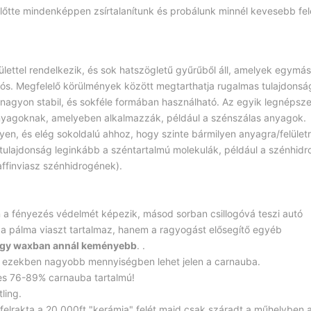
őtte mindenképpen zsírtalanítunk és probálunk minnél kevesebb fel
elülettel rendelkezik, és sok hatszögletű gyűrűből áll, amelyek egymá
tós. Megfelelő körülmények között megtarthatja rugalmas tulajdonság
 nagyon stabil, és sokféle formában használható. Az egyik legnépsz
anyagoknak, amelyeben alkalmazzák, például a szénszálas anyagok.
yen, és elég sokoldalú ahhoz, hogy szinte bármilyen anyagra/felület
 tulajdonság leginkább a széntartalmú molekulák, például a szénhid
affinviasz szénhidrogének).
 a fényezés védelmét képezik, másod sorban csillogóvá teszi autó
a pálma viaszt tartalmaz, hanem a ragyogást elősegítő egyéb
 egy waxban annál keményebb
. .
, ezekben nagyobb mennyiségben lehet jelen a carnauba.
tes 76-89% carnauba tartalmú!
ling.
és felrakta a 20.000ft "kerámia" felét majd csak száradt a műhelyben 