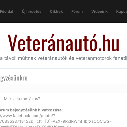
Főoldal
Új hirdetés
Cikkek
Fórum
Videóink
Kapcs
Veteránautó.hu
 a távoli múltnak veteránautók és veteránmotorok fanat
egyzésünkre
Mi is a kerámiázás?
Fórum bejegyzésünk hivatkozása:
://www.facebook.com/photo/?
7083528718152&__cft__[0]=AZX79RxIRWmf_IbrXsOOClwG-
scnWEDU0p1HtazaEvX8dKMCsnzi-0s-