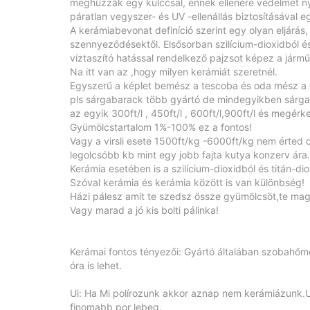
meghúzzák egy kulccsal, ennek ellenére védelmet nyú
páratlan vegyszer- és UV -ellenállás biztosításával 
A kerámiabevonat definíció szerint egy olyan eljárás
szennyeződésektől. Elsősorban szilícium-dioxidból és
víztaszító hatással rendelkező pajzsot képez a jármű
Na itt van az ,hogy milyen kerámiát szeretnél.
Egyszerű a képlet bemész a tescoba és oda mész a 
pls sárgabarack több gyártó de mindegyikben sárga
az egyik 300ft/l , 450ft/l , 600ft/l,900ft/l és megér
Gyümölcstartalom 1%-100% ez a fontos!
Vagy a virsli esete 1500ft/kg -6000ft/kg nem érted
legolcsóbb kb mint egy jobb fajta kutya konzerv ára.
Kerámia esetében is a szilícium-dioxidból és titán-di
Szóval kerámia és kerámia között is van különbség!
Házi pálesz amit te szedsz össze gyümölcsöt,te mago
Vagy marad a jó kis bolti pálinka!
Kerámai fontos tényezői: Gyártó általában szobahőmér
óra is lehet.
Ui: Ha Mi polírozunk akkor aznap nem kerámiázunk.U
finomabb por lebeg.