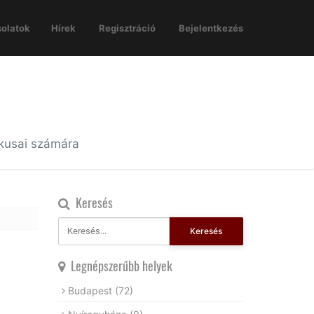
olatok
Hírek
Regisztráció
Bejelentkezés
ikusai számára
Keresés
Keresés
Legnépszerűbb helyek
Budapest
(72)