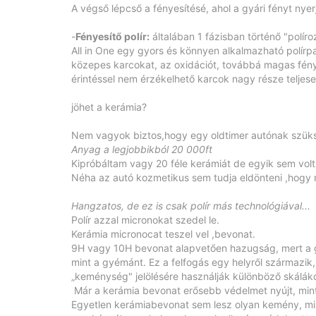
A végső lépcső a fényesítésé, ahol a gyári fényt nye
-
Fényesítő polír:
általában 1 fázisban történő "políro
All in One egy gyors és könnyen alkalmazható
polírp
közepes karcokat, az oxidációt, továbbá magas fényt 
érintéssel nem érzékelhető karcok nagy része teljes
jöhet a kerámia?
Nem vagyok biztos,hogy egy oldtimer autónak szük
Anyag a legjobbikból 20 000ft
Kipróbáltam vagy 20 féle kerámiát de egyik sem volt 
Néha az autó kozmetikus sem tudja eldönteni ,hogy mi
Hangzatos, de ez is csak polír más technológiával...
Polír azzal micronokat szedel le.
Kerámia micronocat teszel vel ,bevonat.
9H vagy 10H bevonat alapvetően hazugság, mert a gy
mint a gyémánt. Ez a felfogás egy helyről származik
„keménység" jelölésére használják különböző skáláko
Már a kerámia bevonat erősebb védelmet nyújt, mint
Egyetlen kerámiabevonat sem lesz olyan kemény, mi