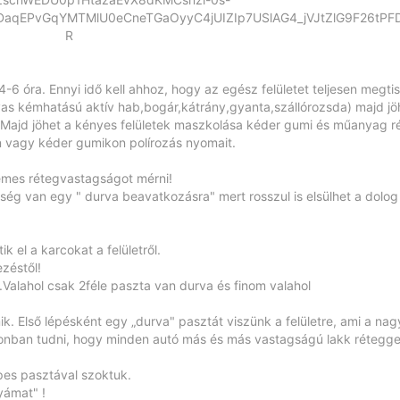
DaqEPvGqYMTMlU0eCneTGaOyyC4jUIZIp7USlAG4_jVJtZlG9F26tPFD
R
-6 óra. Ennyi idő kell ahhoz, hogy az egész felületet teljesen megtis
as kémhatású aktív hab,bogár,kátrány,gyanta,szállórozsda) majd jö
esz.Majd jöhet a kényes felületek maszkolása kéder gumi és műanyag r
 vagy kéder gumikon polírozás nyomait.
rdemes rétegvastagságot mérni!
g van egy " durva beavatkozásra" mert rosszul is elsülhet a dolog 
k el a karcokat a felületről.
zéstől!
s.Valahol csak 2féle paszta van durva és finom valahol
. Első lépésként egy „durva" pasztát viszünk a felületre, ami a na
zonban tudni, hogy minden autó más és más vastagságú lakk rétegge
epes pasztával szoktuk.
yámat" !