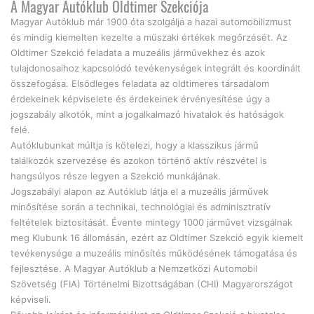
A Magyar Autóklub Oldtimer Szekciója
Magyar Autóklub már 1900 óta szolgálja a hazai automobilizmust
és mindig kiemelten kezelte a műszaki értékek megőrzését. Az
Oldtimer Szekció feladata a muzeális járművekhez és azok
tulajdonosaihoz kapcsolódó tevékenységek integrált és koordinált
összefogása. Elsődleges feladata az oldtimeres társadalom
érdekeinek képviselete és érdekeinek érvényesítése úgy a
jogszabály alkotók, mint a jogalkalmazó hivatalok és hatóságok
felé.
Autóklubunkat múltja is kötelezi, hogy a klasszikus jármű
találkozók szervezése és azokon történő aktív részvétel is
hangsúlyos része legyen a Szekció munkájának.
Jogszabályi alapon az Autóklub látja el a muzeális járművek
minősítése során a technikai, technológiai és adminisztratív
feltételek biztosítását. Évente mintegy 1000 járművet vizsgálnak
meg Klubunk 16 állomásán, ezért az Oldtimer Szekció egyik kiemelt
tevékenysége a muzeális minősítés működésének támogatása és
fejlesztése. A Magyar Autóklub a Nemzetközi Automobil
Szövetség (FIA) Történelmi Bizottságában (CHI) Magyarországot
képviseli.