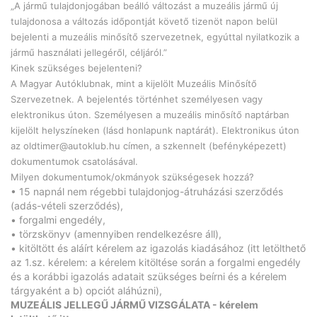
„A jármű tulajdonjogában beálló változást a muzeális jármű új
tulajdonosa a változás időpontját követő tizenöt napon belül
bejelenti a muzeális minősítő szervezetnek, egyúttal nyilatkozik a
jármű használati jellegéről, céljáról.”
Kinek szükséges bejelenteni?
A Magyar Autóklubnak, mint a kijelölt Muzeális Minősítő
Szervezetnek. A bejelentés történhet személyesen vagy
elektronikus úton. Személyesen a muzeális minősítő naptárban
kijelölt helyszíneken (lásd honlapunk naptárát). Elektronikus úton
az
oldtimer@autoklub.hu
címen, a szkennelt (befényképezett)
dokumentumok csatolásával.
Milyen dokumentumok/okmányok szükségesek hozzá?
• 15 napnál nem régebbi tulajdonjog-átruházási szerződés
(adás-vételi szerződés),
• forgalmi engedély,
• törzskönyv (amennyiben rendelkezésre áll),
• kitöltött és aláírt kérelem az igazolás kiadásához (itt letölthető
az 1.sz. kérelem: a kérelem kitöltése során a forgalmi engedély
és a korábbi igazolás adatait szükséges beírni és a kérelem
tárgyaként a b) opciót aláhúzni),
MUZEÁLIS JELLEGŰ JÁRMŰ VIZSGÁLATA - kérelem