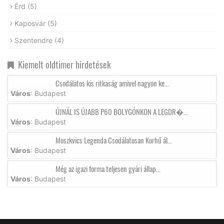
Érd
(5)
Kaposvár
(5)
Szentendre
(4)
Kiemelt oldtimer hirdetések
Csodálatos kis ritkaság amivel nagyon ke...
Város
: Budapest
ÚJNÁL IS ÚJABB P60 BOLYGÓNKON A LEGDR�...
Város
: Budapest
Moszkvics Legenda Csodálatosan Korhű ál...
Város
: Budapest
Még az igazi forma teljesen gyári állap...
Város
: Budapest