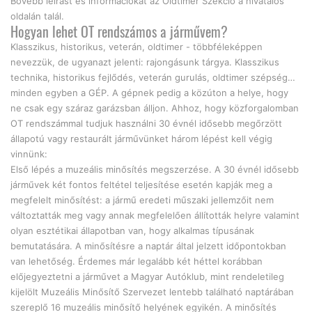
Bővebb leírást és információkat az Oldtimer Szekció a hivatalos
oldalán talál.
Hogyan lehet OT rendszámos a járművem?
Klasszikus, historikus, veterán, oldtimer - többféleképpen
nevezzük, de ugyanazt jelenti: rajongásunk tárgya. Klasszikus
technika, historikus fejlődés, veterán gurulás, oldtimer szépség…
minden egyben a GÉP. A gépnek pedig a közúton a helye, hogy
ne csak egy száraz garázsban álljon. Ahhoz, hogy közforgalomban
OT rendszámmal tudjuk használni 30 évnél idősebb megőrzött
állapotú vagy restaurált járművünket három lépést kell végig
vinnünk:
Első lépés a muzeális minősítés megszerzése. A 30 évnél idősebb
járművek két fontos feltétel teljesítése esetén kapják meg a
megfelelt minősítést: a jármű eredeti műszaki jellemzőit nem
változtatták meg vagy annak megfelelően állították helyre valamint
olyan esztétikai állapotban van, hogy alkalmas típusának
bemutatására. A minősítésre a naptár által jelzett időpontokban
van lehetőség. Érdemes már legalább két héttel korábban
előjegyeztetni a járművet a Magyar Autóklub, mint rendeletileg
kijelölt Muzeális Minősítő Szervezet lentebb található naptárában
szereplő 16 muzeális minősítő helyének egyikén. A minősítés