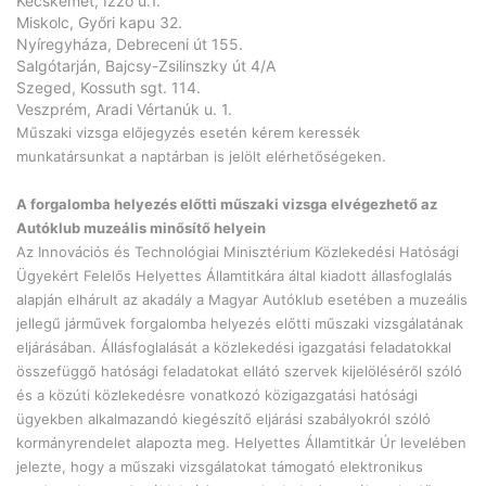
Kecskemét, Izzó u.1.
Miskolc, Győri kapu 32.
Nyíregyháza, Debreceni út 155.
Salgótarján, Bajcsy-Zsilinszky út 4/A
Szeged, Kossuth sgt. 114.
Veszprém, Aradi Vértanúk u. 1.
Műszaki vizsga előjegyzés esetén kérem keressék
munkatársunkat a naptárban is jelölt elérhetőségeken.
A forgalomba helyezés előtti műszaki vizsga elvégezhető az
Autóklub muzeális minősítő helyein
Az Innovációs és Technológiai Minisztérium Közlekedési Hatósági
Ügyekért Felelős Helyettes Államtitkára által kiadott állasfoglalás
alapján elhárult az akadály a Magyar Autóklub esetében a muzeális
jellegű járművek forgalomba helyezés előtti műszaki vizsgálatának
eljárásában. Állásfoglalását a közlekedési igazgatási feladatokkal
összefüggő hatósági feladatokat ellátó szervek kijelöléséről szóló
és a közúti közlekedésre vonatkozó közigazgatási hatósági
ügyekben alkalmazandó kiegészítő eljárási szabályokról szóló
kormányrendelet alapozta meg. Helyettes Államtitkár Úr levelében
jelezte, hogy a műszaki vizsgálatokat támogató elektronikus