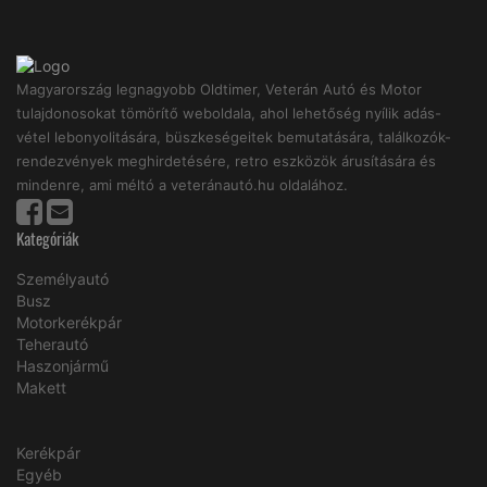
Magyarország legnagyobb Oldtimer, Veterán Autó és Motor
tulajdonosokat tömörítő weboldala, ahol lehetőség nyílik adás-
vétel lebonyolitására, büszkeségeitek bemutatására, találkozók-
rendezvények meghirdetésére, retro eszközök árusítására és
mindenre, ami méltó a veteránautó.hu oldalához.
Kategóriák
Személyautó
Busz
Motorkerékpár
Teherautó
Haszonjármű
Makett
Kerékpár
Egyéb