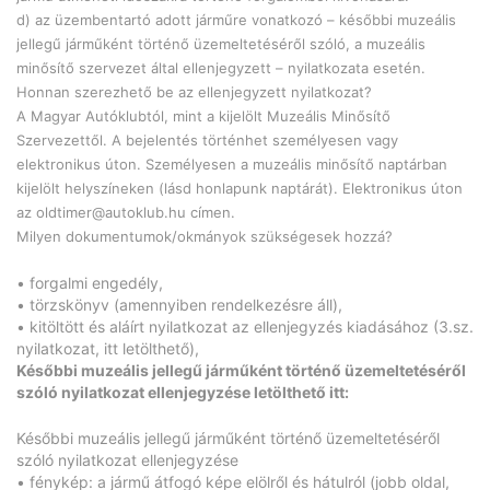
d) az üzembentartó adott járműre vonatkozó – későbbi muzeális
jellegű járműként történő üzemeltetéséről szóló, a muzeális
minősítő szervezet által ellenjegyzett – nyilatkozata esetén.
Honnan szerezhető be az ellenjegyzett nyilatkozat?
A Magyar Autóklubtól, mint a kijelölt Muzeális Minősítő
Szervezettől. A bejelentés történhet személyesen vagy
elektronikus úton. Személyesen a muzeális minősítő naptárban
kijelölt helyszíneken (lásd honlapunk naptárát). Elektronikus úton
az
oldtimer@autoklub.hu
címen.
Milyen dokumentumok/okmányok szükségesek hozzá?
• forgalmi engedély,
• törzskönyv (amennyiben rendelkezésre áll),
• kitöltött és aláírt nyilatkozat az ellenjegyzés kiadásához (3.sz.
nyilatkozat, itt letölthető),
Későbbi muzeális jellegű járműként történő üzemeltetéséről
szóló nyilatkozat ellenjegyzése letölthető itt:
Későbbi muzeális jellegű járműként történő üzemeltetéséről
szóló nyilatkozat ellenjegyzése
• fénykép: a jármű átfogó képe elölről és hátulról (jobb oldal,