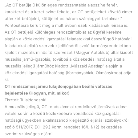
„Az OT betűjelű különleges rendszámtábla alapszíne fehér,
karakterei és a keret színe fekete, az OT betűjeleket követő címer
után két betűjelet, kötőjelet és három számjegyet tartalmaz.”
Pontosításra került még a múlt évben ezek kiadásának leírása is:
Az OT betűjelű különleges rendszámtáblát az ügyfél kérelme
alapján a közlekedési igazgatási feladatokkal összefüggő hatósági
feladatokat ellátó szervek kijelöléséről szóló kormányrendeletben
kijelölt muzeális minősítő szervezet (Magyar Autóklub) által kiadott
muzeális jármű-igazolás, továbbá a közlekedési hatóság által a
muzeális jellegű járműhöz kiadott „Műszaki Adatlap” alapján a
közlekedési igazgatási hatóság (Kormányablak, Okmányiroda) adja
ki.
OT rendszámos jármű tulajdonjogában beálló változás
bejelentése (Hogyan, mit, mikor)
Tisztelt Tulajdonosok!
A muzeális jellegű, OT rendszámmal rendelkező járművek adás-
vétele során a közúti közlekedésre vonatkozó közigazgatási
hatósági ügyekben alkalmazandó kiegészítő eljárási szabályokról
szóló 511/2017. (XII. 29.) Korm. rendelet 16/I. § (2) bekezdése
szerint szükséges eljárni: