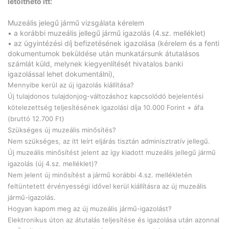
letölthető itt:
Muzeális jelegű jármű vizsgálata kérelem
• a korábbi muzeális jellegű jármű igazolás (4.sz. melléklet)
• az ügyintézési díj befizetésének igazolása (kérelem és a fenti
dokumentumok beküldése után munkatársunk átutalásos
számlát küld, melynek kiegyenlítését hivatalos banki
igazolással lehet dokumentálni),
Mennyibe kerül az új igazolás kiállítása?
Új tulajdonos tulajdonjog-változáshoz kapcsolódó bejelentési
kötelezettség teljesítésének igazolási díja 10.000 Forint + áfa
(bruttó 12.700 Ft)
Szükséges új muzeális minősítés?
Nem szükséges, az itt leírt eljárás tisztán adminisztratív jellegű.
Új muzeális minősítést jelent az így kiadott muzeális jellegű jármű
igazolás (új 4.sz. melléklet)?
Nem jelent új minősítést a jármű korábbi 4.sz. mellékletén
feltüntetett érvényességi idővel kerül kiállításra az új muzeális
jármű-igazolás.
Hogyan kapom meg az új muzeális jármű-igazolást?
Elektronikus úton az átutalás teljesítése és igazolása után azonnal