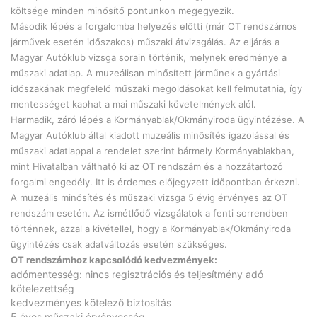
költsége minden minősítő pontunkon megegyezik.
Második lépés a forgalomba helyezés előtti (már OT rendszámos
járművek esetén időszakos) műszaki átvizsgálás. Az eljárás a
Magyar Autóklub vizsga sorain történik, melynek eredménye a
műszaki adatlap. A muzeálisan minősített járműnek a gyártási
időszakának megfelelő műszaki megoldásokat kell felmutatnia, így
mentességet kaphat a mai műszaki követelmények alól.
Harmadik, záró lépés a Kormányablak/Okmányiroda ügyintézése. A
Magyar Autóklub által kiadott muzeális minősítés igazolással és
műszaki adatlappal a rendelet szerint bármely Kormányablakban,
mint Hivatalban váltható ki az OT rendszám és a hozzátartozó
forgalmi engedély. Itt is érdemes előjegyzett időpontban érkezni.
A muzeális minősítés és műszaki vizsga 5 évig érvényes az OT
rendszám esetén. Az ismétlődő vizsgálatok a fenti sorrendben
történnek, azzal a kivétellel, hogy a Kormányablak/Okmányiroda
ügyintézés csak adatváltozás esetén szükséges.
OT rendszámhoz kapcsolódó kedvezmények:
adómentesség: nincs regisztrációs és teljesítmény adó
kötelezettség
kedvezményes kötelező biztosítás
5 éves műszaki érvényesség