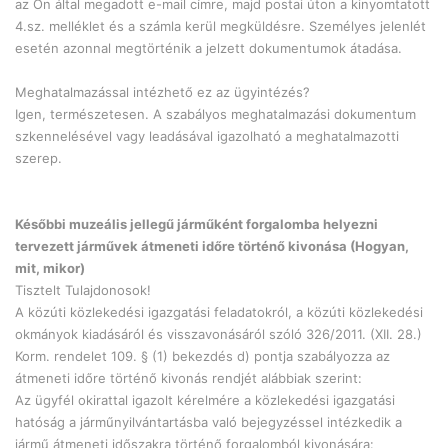
az Ön által megadott e-mail címre, majd postai úton a kinyomtatott
4.sz. melléklet és a számla kerül megküldésre. Személyes jelenlét
esetén azonnal megtörténik a jelzett dokumentumok átadása.
Meghatalmazással intézhető ez az ügyintézés?
Igen, természetesen. A szabályos meghatalmazási dokumentum
szkennelésével vagy leadásával igazolható a meghatalmazotti
szerep.
Későbbi muzeális jellegű járműként forgalomba helyezni
tervezett járművek átmeneti időre történő kivonása (Hogyan,
mit, mikor)
Tisztelt Tulajdonosok!
A közúti közlekedési igazgatási feladatokról, a közúti közlekedési
okmányok kiadásáról és visszavonásáról szóló 326/2011. (XII. 28.)
Korm. rendelet 109. § (1) bekezdés d) pontja szabályozza az
átmeneti időre történő kivonás rendjét alábbiak szerint:
Az ügyfél okirattal igazolt kérelmére a közlekedési igazgatási
hatóság a járműnyilvántartásba való bejegyzéssel intézkedik a
jármű átmeneti időszakra történő forgalomból kivonására: