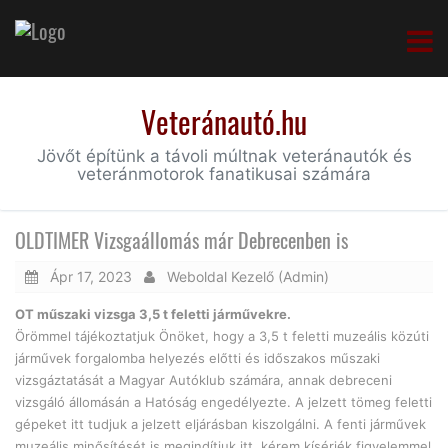
Veteránautó.hu
Jövőt építünk a távoli múltnak veteránautók és
veteránmotorok fanatikusai számára
OLDTIMER Vizsgaállomás már Debrecenben is
Ápr 17, 2023
Weboldal Kezelő (Admin)
OT műszaki vizsga 3,5 t feletti járművekre.
Örömmel tájékoztatjuk Önöket, hogy a 3,5 t feletti muzeális közúti
járművek forgalomba helyezés előtti és időszakos műszaki
vizsgáztatását a Magyar Autóklub számára, annak debreceni
vizsgáló állomásán a Hatóság engedélyezte. A jelzett tömeg feletti
gépeket itt tudjuk a jelzett eljárásban kiszolgálni. A fenti járművek
muzeális minősítését is megindítjuk itt, kérem kísérjék figyelemmel