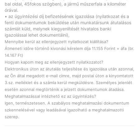
bal oldal, 45fokos szögben), a jármű műszerfala a kilométer
órával.
• az ügyintézési díj befizetésének igazolása (nyilatkozat és a
fenti dokumentumok beküldése után munkatársunk átutalásos
számlát küld, melynek kiegyenlítését hivatalos banki
igazolással lehet dokumentálni),
Mennyibe kerül az ellenjegyzett nyilatkozat kiállítása?
Átmeneti időre történő kivonási kérelem díja 11.155 Forint + áfa (br.
14.167 Ft)
Hogyan kapom meg az ellenjegyzett nyilatkozatot?
Elektronikus úton az átutalás teljesítése és igazolása után azonnal,
az Ön által megadott e-mail címre, majd postai úton a kinyomtatott
3.sz. melléklet és a számla kerül megküldésre. Személyes jelenlét
esetén azonnal megtörténik a jelzett dokumentumok átadása.
Meghatalmazással intézhető ez az ügyintézés?
Igen, természetesen. A szabályos meghatalmazási dokumentum
szkennelésével vagy leadásával igazolható a meghatalmazotti
szerep.