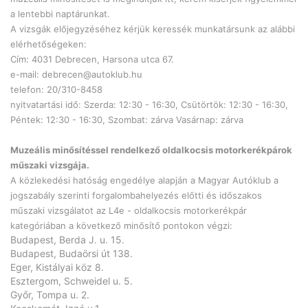
a lentebbi naptárunkat.
A vizsgák előjegyzéséhez kérjük keressék munkatársunk az alábbi
elérhetőségeken:
Cím: 4031 Debrecen, Harsona utca 67.
e-mail:
debrecen@autoklub.hu
telefon: 20/310-8458
nyitvatartási idő: Szerda: 12:30 - 16:30, Csütörtök: 12:30 - 16:30,
Péntek: 12:30 - 16:30, Szombat: zárva Vasárnap: zárva
Muzeális minősítéssel rendelkező oldalkocsis motorkerékpárok
műszaki vizsgája.
A közlekedési hatóság engedélye alapján a Magyar Autóklub a
jogszabály szerinti forgalombahelyezés előtti és időszakos
műszaki vizsgálatot az L4e - oldalkocsis motorkerékpár
kategóriában a következő minősítő pontokon végzi:
Budapest, Berda J. u. 15.
Budapest, Budaörsi út 138.
Eger, Kistályai köz 8.
Esztergom, Schweidel u. 5.
Győr, Tompa u. 2.