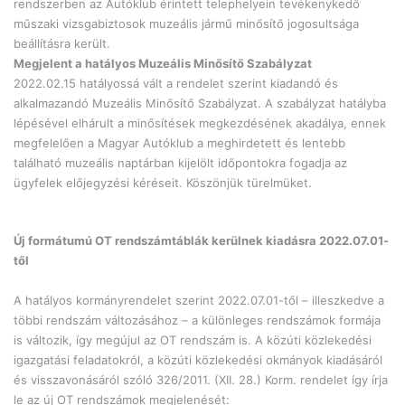
rendszerben az Autóklub érintett telephelyein tevékenykedő
műszaki vizsgabiztosok muzeális jármű minősítő jogosultsága
beállításra került.
Megjelent a hatályos Muzeális Minősítő Szabályzat
2022.02.15 hatályossá vált a rendelet szerint kiadandó és
alkalmazandó Muzeális Minősítő Szabályzat. A szabályzat hatályba
lépésével elhárult a minősítések megkezdésének akadálya, ennek
megfelelően a Magyar Autóklub a meghirdetett és lentebb
található muzeális naptárban kijelölt időpontokra fogadja az
ügyfelek előjegyzési kéréseit. Köszönjük türelmüket.
Új formátumú OT rendszámtáblák kerülnek kiadásra 2022.07.01-
től
A hatályos kormányrendelet szerint 2022.07.01-től – illeszkedve a
többi rendszám változásához – a különleges rendszámok formája
is változik, így megújul az OT rendszám is. A közúti közlekedési
igazgatási feladatokról, a közúti közlekedési okmányok kiadásáról
és visszavonásáról szóló 326/2011. (XII. 28.) Korm. rendelet így írja
le az új OT rendszámok megjelenését: