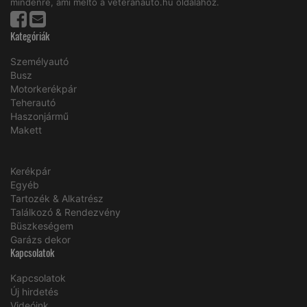
mindenre, ami méltó a veteránautó.hu oldalához.
Kategóriák
Személyautó
Busz
Motorkerékpár
Teherautó
Haszonjármű
Makett
Kerékpár
Egyéb
Tartozék & Alkatrész
Találkozó & Rendezvény
Büszkeségem
Garázs dekor
Kapcsolatok
Kapcsolatok
Új hirdetés
Videóink