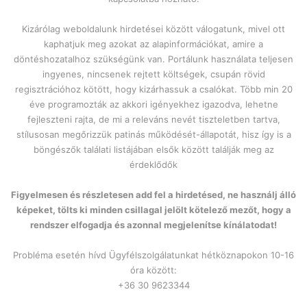
Kizárólag weboldalunk hirdetései között válogatunk, mivel ott
kaphatjuk meg azokat az alapinformációkat, amire a
döntéshozatalhoz szükségünk van. Portálunk használata teljesen
ingyenes, nincsenek rejtett költségek, csupán rövid
regisztrációhoz kötött, hogy kizárhassuk a csalókat. Több min 20
éve programozták az akkori igényekhez igazodva, lehetne
fejleszteni rajta, de mi a releváns nevét tiszteletben tartva,
stílusosan megőrizzük patinás működését-állapotát, hisz így is a
böngészők találati listájában elsők között találják meg az
érdeklődők
Figyelmesen és részletesen add fel a hirdetésed, ne használj álló
képeket, tölts ki minden csillagal jelölt kötelező mezőt, hogy a
rendszer elfogadja és azonnal megjelenítse kínálatodat!
Probléma esetén hívd Ügyfélszolgálatunkat hétköznapokon 10-16
óra között:
+36 30 9623344