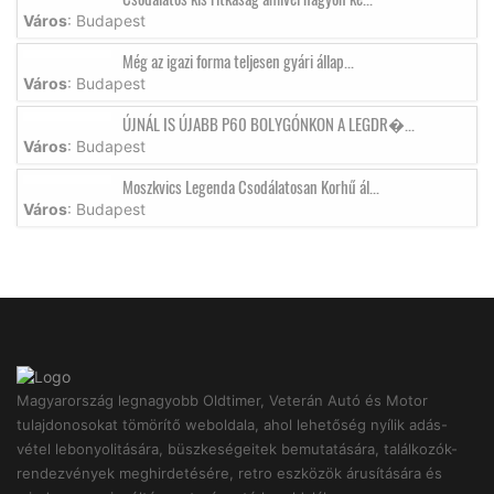
Város
: Budapest
Még az igazi forma teljesen gyári állap...
Város
: Budapest
ÚJNÁL IS ÚJABB P60 BOLYGÓNKON A LEGDR�...
Város
: Budapest
Moszkvics Legenda Csodálatosan Korhű ál...
Város
: Budapest
Magyarország legnagyobb Oldtimer, Veterán Autó és Motor
tulajdonosokat tömörítő weboldala, ahol lehetőség nyílik adás-
vétel lebonyolitására, büszkeségeitek bemutatására, találkozók-
rendezvények meghirdetésére, retro eszközök árusítására és