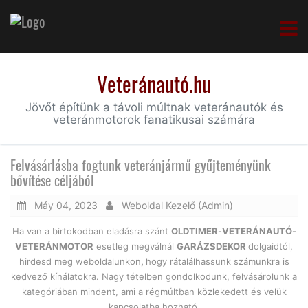
Veteránautó.hu
Jövőt építünk a távoli múltnak veteránautók és
veteránmotorok fanatikusai számára
Felvásárlásba fogtunk veteránjármű gyűjteményünk
bővítése céljából
Máy 04, 2023
Weboldal Kezelő (Admin)
Ha van a birtokodban eladásra szánt
OLDTIMER
-
VETERÁNAUTÓ
-
VETERÁNMOTOR
esetleg megválnál
GARÁZSDEKOR
dolgaidtól,
hirdesd meg weboldalunkon
,
hogy rátalálhassunk számunkra is
kedvező kínálatokra. Nagy tételben gondolkodunk, felvásárolunk a
kategóriában mindent, ami a régmúltban közlekedett és velük
kapcsolatba hozható.