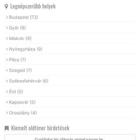
Legnépszerűbb helyek
Budapest
(72)
Győr
(9)
Miskolc
(9)
Nyíregyháza
(9)
Pécs
(7)
Szeged
(7)
Székesfehérvár
(6)
Érd
(5)
Kaposvár
(5)
Oroszlány
(4)
Kiemelt oldtimer hirdetések
Csodálatos kis ritkaság amivel nagyon ke...