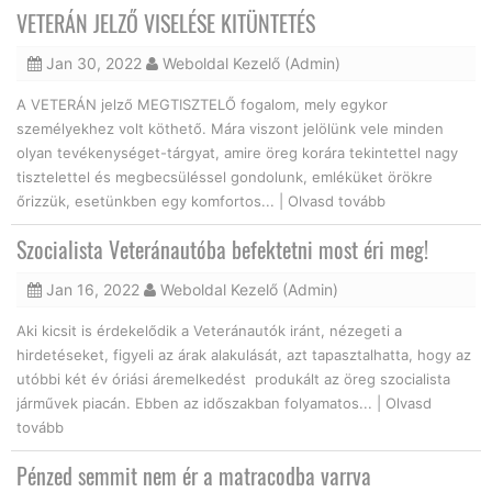
VETERÁN JELZŐ VISELÉSE KITÜNTETÉS
Jan 30, 2022
Weboldal Kezelő (Admin)
A VETERÁN jelző MEGTISZTELŐ fogalom, mely egykor
személyekhez volt köthető. Mára viszont jelölünk vele minden
olyan tevékenységet-tárgyat, amire öreg korára tekintettel nagy
tisztelettel és megbecsüléssel gondolunk, emléküket örökre
őrizzük, esetünkben egy komfortos... |
Olvasd tovább
Szocialista Veteránautóba befektetni most éri meg!
Jan 16, 2022
Weboldal Kezelő (Admin)
Aki kicsit is érdekelődik a Veteránautók iránt, nézegeti a
hirdetéseket, figyeli az árak alakulását, azt tapasztalhatta, hogy az
utóbbi két év óriási áremelkedést produkált az öreg szocialista
járművek piacán. Ebben az időszakban folyamatos... |
Olvasd
tovább
Pénzed semmit nem ér a matracodba varrva