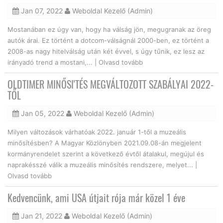
Jan 07, 2022
Weboldal Kezelő (Admin)
Mostanában ez úgy van, hogy ha válság jön, megugranak az öreg
autók árai. Ez történt a dotcom-válságnál 2000-ben, ez történt a
2008-as nagy hitelválság után két évvel, s úgy tűnik, ez lesz az
irányadó trend a mostani,... |
Olvasd tovább
OLDTIMER MINŐSI'TÉS MEGVÁLTOZOTT SZABÁLYAI 2022-
TŐL
Jan 05, 2022
Weboldal Kezelő (Admin)
Milyen változások várhatóak 2022. január 1-től a muzeális
minősítésben? A Magyar Közlönyben 2021.09.08-án megjelent
kormányrendelet szerint a következő évtől átalakul, megújul és
naprakésszé válik a muzeális minősítés rendszere, melyet... |
Olvasd tovább
Kedvencünk, ami USA útjait rója már közel 1 éve
Jan 21, 2022
Weboldal Kezelő (Admin)