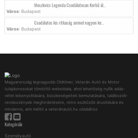
Moszkvics Legenda Csodálatosan Korhű ál...
Város
: Budapest
Csodálatos kis ritkaság amivel nagyon ke...
Város
: Budapest
Magyarország legnagyobb Oldtimer, Veterán Autó és Motor
tulajdonosokat tömörítő weboldala, ahol lehetőség nyílik adás-
vétel lebonyolitására, büszkeségeitek bemutatására, találkozók-
rendezvények meghirdetésére, retro eszközök árusítására és
mindenre, ami méltó a veteránautó.hu oldalához.
Kategóriák
Személyautó