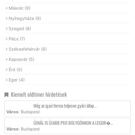
Miskolc
(9)
Nyíregyháza
(9)
Szeged
(8)
Pécs
(7)
Székesfehérvár
(6)
Kaposvár
(5)
Érd
(5)
Eger
(4)
Kiemelt oldtimer hirdetések
Még az igazi forma teljesen gyári állap...
Város
: Budapest
ÚJNÁL IS ÚJABB P60 BOLYGÓNKON A LEGDR�...
Város
: Budapest