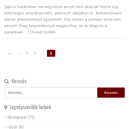
Sajnos hazánkban ma még közel annyit nem akarnak fizetni egy
különleges veteránautóért, amennyit valójában ér. Kedvencünket
bátran jellemezhetjül egyedinek, hisz ebben a színben soha nem
készült főleg selyemfénnyel megbutítva, de az állapota is
parádésan... |
Olvasd tovább
<<
<
5
6
7
8
Keresés
Keresés
Legnépszerűbb helyek
Budapest
(72)
Győr
(9)