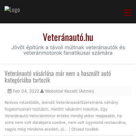
Veteránautó.hu
Jövőt építünk a távoli múltnak veteránautók és
veteránmotorok fanatikusai számára
Veteránautó vásárlása már nem a használt autó
kategóriába tartozik
Feb 04, 2022
Weboldal Kezelő (Admin)
Kedves nézelődők, leendő Veteránosok!Szeretnénk néhány
fogalomzavart tisztázni, mielőtt vásárolni indultok. Egy
Veteránautó-Veteránmotor értéke mindig akkor magasabb, ha
soha nem volt darabjaira szedve, nem volt úgymond restaurálva,
vagyis még mindene eredeti, jó... |
Olvasd tovább