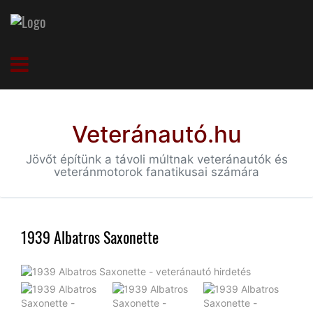
Veteránautó.hu
Jövőt építünk a távoli múltnak veteránautók és
veteránmotorok fanatikusai számára
1939 Albatros Saxonette