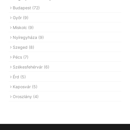
Budapest
(72)
Győr
(9)
Miskolc
(9)
Nyíregyháza
(9)
Szeged
(8)
Pécs
(7)
Székesfehérvár
(6)
Érd
(5)
Kaposvár
(5)
Oroszlány
(4)