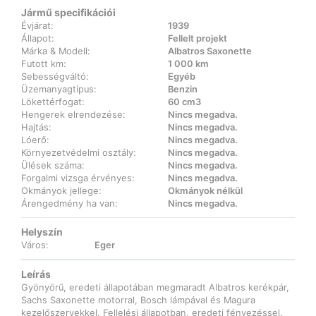
Jármű specifikációi
Évjárat:
1939
Állapot:
Fellelt projekt
Márka & Modell:
Albatros Saxonette
Futott km:
1 000 km
Sebességváltó:
Egyéb
Üzemanyagtípus:
Benzin
Lökettérfogat:
60 cm3
Hengerek elrendezése:
Nincs megadva.
Hajtás:
Nincs megadva.
Lóerő:
Nincs megadva.
Környezetvédelmi osztály:
Nincs megadva.
Ülések száma:
Nincs megadva.
Forgalmi vizsga érvényes:
Nincs megadva.
Okmányok jellege:
Okmányok nélkül
Árengedmény ha van:
Nincs megadva.
Helyszín
Város:
Eger
Leírás
Gyönyörű, eredeti állapotában megmaradt Albatros kerékpár,
Sachs Saxonette motorral, Bosch lámpával és Magura
kezelőszervekkel. Fellelési állapotban, eredeti fényezéssel.