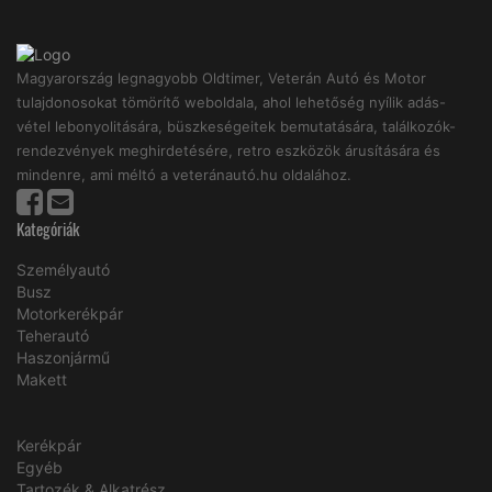
Magyarország legnagyobb Oldtimer, Veterán Autó és Motor
tulajdonosokat tömörítő weboldala, ahol lehetőség nyílik adás-
vétel lebonyolitására, büszkeségeitek bemutatására, találkozók-
rendezvények meghirdetésére, retro eszközök árusítására és
mindenre, ami méltó a veteránautó.hu oldalához.
Kategóriák
Személyautó
Busz
Motorkerékpár
Teherautó
Haszonjármű
Makett
Kerékpár
Egyéb
Tartozék & Alkatrész