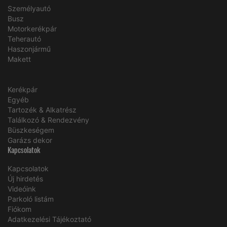
Személyautó
Busz
Motorkerékpár
Teherautó
Haszonjármű
Makett
Kerékpár
Egyéb
Tartozék & Alkatrész
Találkozó & Rendezvény
Büszkeségem
Garázs dekor
Kapcsolatok
Kapcsolatok
Új hirdetés
Videóink
Parkoló listám
Fiókom
Adatkezelési Tájékoztató