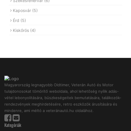
Székesfehérvár
(6)
Kaposvár
(5)
Érd
(5)
Kiskőrös
(4)
Magyarország legnagyobb Oldtimer, Veterán Autó és Motor
tulajdonosokat tömörítő weboldala, ahol lehetőség nyílik adás-
vétel lebonyolitására, büszkeségeitek bemutatására, találkozók-
rendezvények meghirdetésére, retro eszközök árusítására és
mindenre, ami méltó a veteránautó.hu oldalához.
Kategóriák