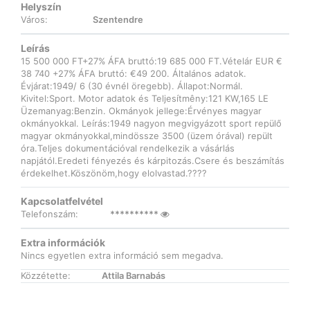
Helyszín
Város:
Szentendre
Leírás
15 500 000 FT+27% ÁFA bruttó:19 685 000 FT.Vételár EUR €
38 740 +27% ÁFA bruttó: €49 200. Általános adatok.
Évjárat:1949/ 6 (30 évnél öregebb). Állapot:Normál.
Kivitel:Sport. Motor adatok és Teljesítmêny:121 KW,165 LE
Üzemanyag:Benzin. Okmányok jellege:Érvényes magyar
okmányokkal. Leírás:1949 nagyon megvigyázott sport repülő
magyar okmányokkal,mindössze 3500 (üzem órával) repült
óra.Teljes dokumentációval rendelkezik a vásárlás
napjától.Eredeti fényezés és kárpitozás.Csere és beszámítás
érdekelhet.Köszönöm,hogy elolvastad.????
Kapcsolatfelvétel
Telefonszám:
**********
Extra információk
Nincs egyetlen extra információ sem megadva.
Közzétette:
Attila Barnabás