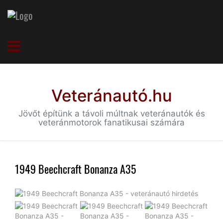
Veteránautó.hu
Jövőt építünk a távoli múltnak veteránautók és
veteránmotorok fanatikusai számára
1949 Beechcraft Bonanza A35