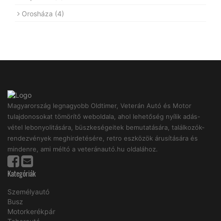
Orosháza
(4)
Magyarország legnagyobb Oldtimer, Veterán Autó és Motor
tulajdonosokat tömörítő weboldala, ahol lehetőség nyílik adás-
vétel lebonyolitására, büszkeségeitek bemutatására, találkozók-
rendezvények meghirdetésére, retro eszközök árusítására és
mindenre, ami méltó a veteránautó.hu oldalához.
Kategóriák
Személyautó
Busz
Motorkerékpár