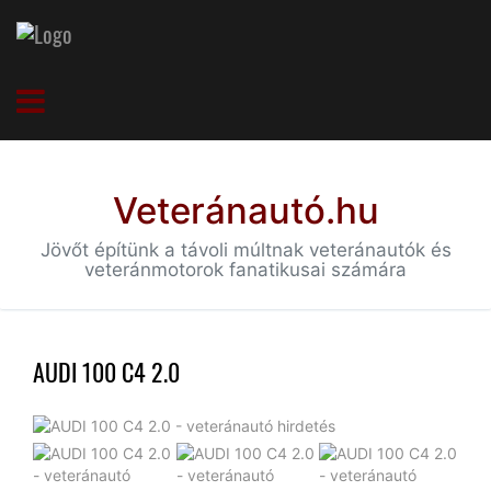
Veteránautó.hu
Jövőt építünk a távoli múltnak veteránautók és
veteránmotorok fanatikusai számára
AUDI 100 C4 2.0