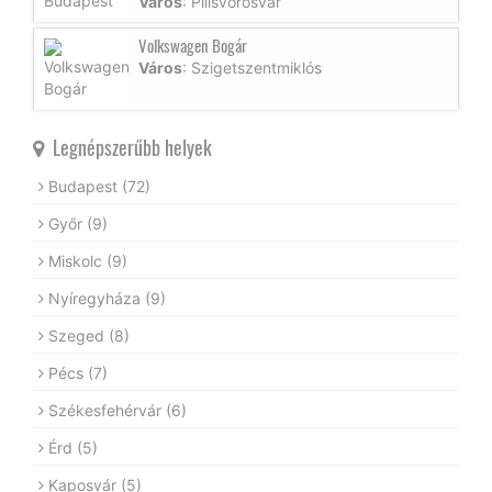
Város
: Pilisvörösvár
Volkswagen Bogár
Város
: Szigetszentmiklós
Legnépszerűbb helyek
Budapest
(72)
Győr
(9)
Miskolc
(9)
Nyíregyháza
(9)
Szeged
(8)
Pécs
(7)
Székesfehérvár
(6)
Érd
(5)
Kaposvár
(5)