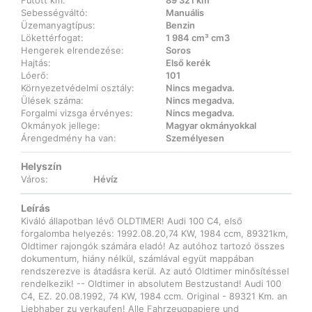
Futott km:
89 321 km
Sebességváltó:
Manuális
Üzemanyagtípus:
Benzin
Lökettérfogat:
1 984 cm³ cm3
Hengerek elrendezése:
Soros
Hajtás:
Első kerék
Lóerő:
101
Környezetvédelmi osztály:
Nincs megadva.
Ülések száma:
Nincs megadva.
Forgalmi vizsga érvényes:
Nincs megadva.
Okmányok jellege:
Magyar okmányokkal
Árengedmény ha van:
Személyesen
Helyszín
Város:
Hévíz
Leírás
Kiváló állapotban lévő OLDTIMER! Audi 100 C4, első
forgalomba helyezés: 1992.08.20,74 KW, 1984 ccm, 89321km,
Oldtimer rajongók számára eladó! Az autóhoz tartozó összes
dokumentum, hiány nélkül, számlával együt mappában
rendszerezve is átadásra kerül. Az autó Oldtimer minősítéssel
rendelkezik! -- Oldtimer in absolutem Bestzustand! Audi 100
C4, EZ. 20.08.1992, 74 KW, 1984 ccm. Original - 89321 Km. an
Liebhaber zu verkaufen! Alle Fahrzeugpapiere und