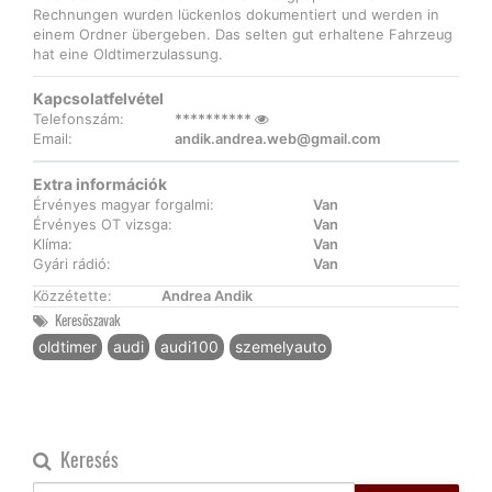
Rechnungen wurden lückenlos dokumentiert und werden in
einem Ordner übergeben. Das selten gut erhaltene Fahrzeug
hat eine Oldtimerzulassung.
Kapcsolatfelvétel
Telefonszám:
**********
Email:
andik.andrea.web@gmail.com
Extra információk
Érvényes magyar forgalmi:
Van
Érvényes OT vizsga:
Van
Klíma:
Van
Gyári rádió:
Van
Közzétette:
Andrea Andik
Keresőszavak
oldtimer
audi
audi100
szemelyauto
Keresés