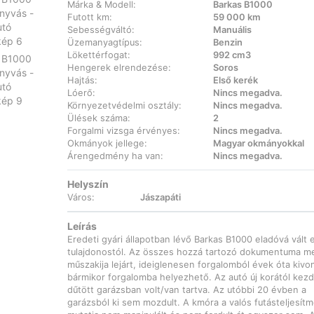
Márka & Modell:
Barkas B1000
Futott km:
59 000 km
Sebességváltó:
Manuális
Üzemanyagtípus:
Benzin
Lökettérfogat:
992 cm3
Hengerek elrendezése:
Soros
Hajtás:
Első kerék
Lóerő:
Nincs megadva.
Környezetvédelmi osztály:
Nincs megadva.
Ülések száma:
2
Forgalmi vizsga érvényes:
Nincs megadva.
Okmányok jellege:
Magyar okmányokkal
Árengedmény ha van:
Nincs megadva.
Helyszín
Város:
Jászapáti
Leírás
Eredeti gyári állapotban lévő Barkas B1000 eladóvá vált 
tulajdonostól. Az összes hozzá tartozó dokumentuma m
műszakija lejárt, ideiglenesen forgalomból évek óta kivo
bármikor forgalomba helyezhető. Az autó új korától kez
dűtött garázsban volt/van tartva. Az utóbbi 20 évben a
garázsból ki sem mozdult. A kmóra a valós futásteljesít