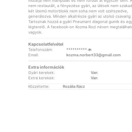
mutatja nem manipulált és nem fordult át egyszer sem. 
nem restaurált, a fényezése gyári, az ülések nem szakad
két ütemű motorblokk nem soha nem volt szétszedve,
generálozva. Minden alkatrésze gyári az utolsó csavarig.
Tartoznak hozzá a gyári Pneumant diagonal gumik és eg
légterelő. A facebook-on Kozma Rozi néven megtalálhat
vagyok.
Kapcsolatfelvétel
Telefonszám:
**********
Email:
kozma.norbert33@gmail.com
Extra információk
Gyári kerekek:
Van
Extra kerekek:
Van
Közzétette:
Rozália Rácz