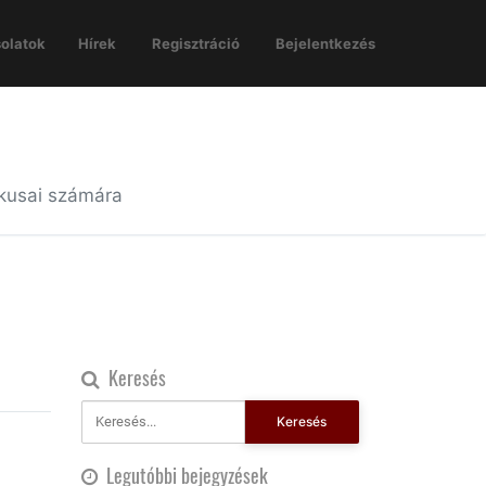
olatok
Hírek
Regisztráció
Bejelentkezés
ikusai számára
Keresés
Keresés
Legutóbbi bejegyzések