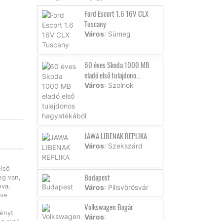
Ford Escort 1.6 16V CLX
Tuscany
Város
: Sümeg
60 éves Skoda 1000 MB
eladó első tulajdono...
Város
: Szolnok
JAWA LIBENAK REPLIKA
Város
: Szekszárd
első
Budapest
eg van,
nva,
Város
: Pilisvörösvár
dve
Volkswagen Bogár
ményt
Város
: