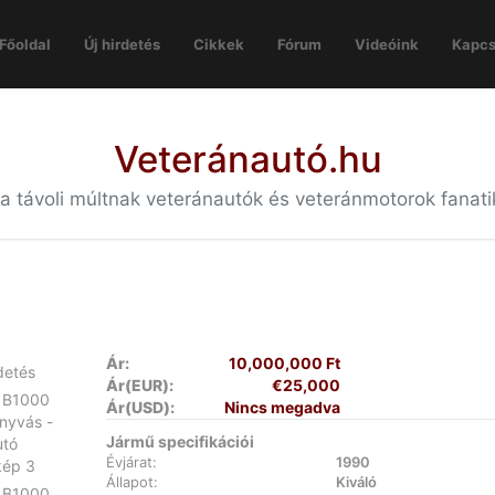
Főoldal
Új hirdetés
Cikkek
Fórum
Videóink
Kapcs
Veteránautó.hu
 a távoli múltnak veteránautók és veteránmotorok fanat
Ár:
10,000,000 Ft
Ár(EUR):
€25,000
Ár(USD):
Nincs megadva
Jármű specifikációi
Évjárat:
1990
Állapot:
Kiváló