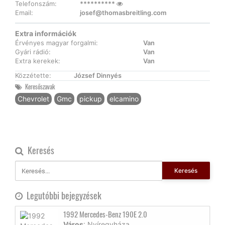
Telefonszám:
**********
Email:
josef@thomasbreitling.com
Extra információk
Érvényes magyar forgalmi:
Van
Gyári rádió:
Van
Extra kerekek:
Van
Közzétette:
József Dinnyés
Keresőszavak
Chevrolet
Gmc
pickup
elcamino
Keresés
Keresés
Legutóbbi bejegyzések
1992 Mercedes-Benz 190E 2.0
Város
: Nyíregyháza