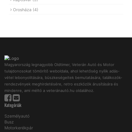
Orosháza
(4)
Magyarország legnagyobb Oldtimer, Veterán Autó és Motor
tulajdonosokat tömörítő weboldala, ahol lehetőség nyílik adás-
vétel lebonyolitására, büszkeségeitek bemutatására, találkozók-
rendezvények meghirdetésére, retro eszközök árusítására és
mindenre, ami méltó a veteránautó.hu oldalához.
Kategóriák
Személyautó
Busz
Motorkerékpár