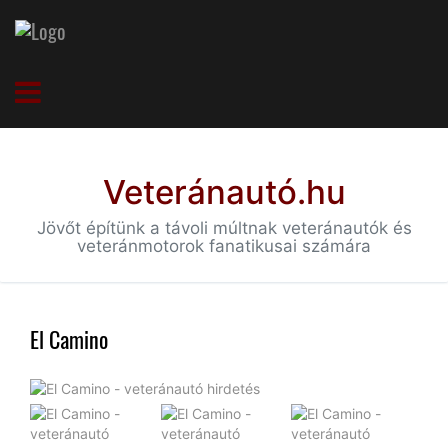
Veteránautó.hu
Jövőt építünk a távoli múltnak veteránautók és
veteránmotorok fanatikusai számára
El Camino