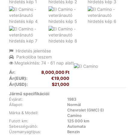
Hirdetés jelentése
Parkolóba teszem
Megtekintés: 74 - 61 nap alatt
Ár:
8,000,000 Ft
Ár(EUR):
€19,000
Ár(USD):
$21,000
Jármű specifikációi
Évjárat:
1983
Állapot:
Normál
Chevrolet (GMC) El
Márka & Modell:
Camino
Futott km:
125 000 km
Sebességváltó:
Automata
Üzemanyagtípus:
Benzin