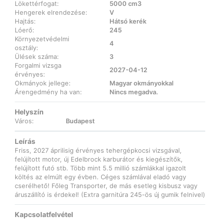
Lökettérfogat:
5000 cm3
Hengerek elrendezése:
V
Hajtás:
Hátsó kerék
Lóerő:
245
Környezetvédelmi
4
osztály:
Ülések száma:
3
Forgalmi vizsga
2027-04-12
érvényes:
Okmányok jellege:
Magyar okmányokkal
Árengedmény ha van:
Nincs megadva.
Helyszín
Város:
Budapest
Leírás
Friss, 2027 áprilisig érvényes tehergépkocsi vizsgával,
felújított motor, új Edelbrock karburátor és kiegészítők,
felújított futó stb. Több mint 5.5 millió számlákkal igazolt
költés az elmúlt egy évben. Céges számlával eladó vagy
cserélhető! Főleg Transporter, de más esetleg kisbusz vagy
áruszállító is érdekel! (Extra garnitúra 245-ös új gumik felnivel)
Kapcsolatfelvétel