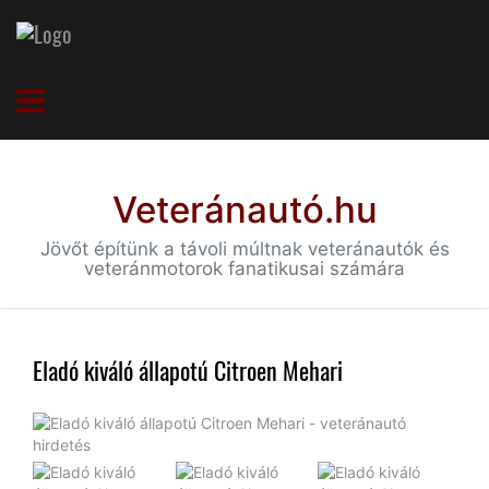
Veteránautó.hu
Jövőt építünk a távoli múltnak veteránautók és
veteránmotorok fanatikusai számára
Eladó kiváló állapotú Citroen Mehari