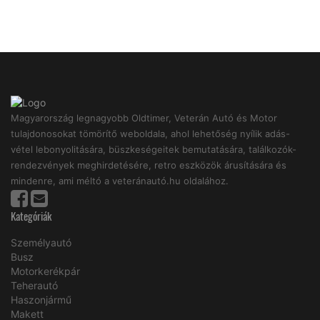
Magyarország legnagyobb Oldtimer, Veterán Autó és Motor
tulajdonosokat tömörítő weboldala, ahol lehetőség nyílik adás-
vétel lebonyolitására, büszkeségeitek bemutatására, találkozók-
rendezvények meghirdetésére, retro eszközök árusítására és
mindenre, ami méltó a veteránautó.hu oldalához.
Kategóriák
Személyautó
Busz
Motorkerékpár
Teherautó
Haszonjármű
Makett