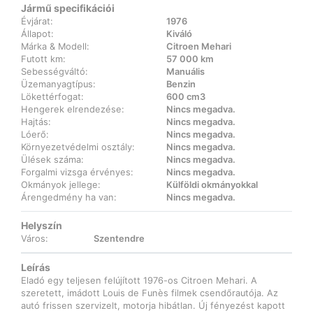
Jármű specifikációi
Évjárat:
1976
Állapot:
Kiváló
Márka & Modell:
Citroen Mehari
Futott km:
57 000 km
Sebességváltó:
Manuális
Üzemanyagtípus:
Benzin
Lökettérfogat:
600 cm3
Hengerek elrendezése:
Nincs megadva.
Hajtás:
Nincs megadva.
Lóerő:
Nincs megadva.
Környezetvédelmi osztály:
Nincs megadva.
Ülések száma:
Nincs megadva.
Forgalmi vizsga érvényes:
Nincs megadva.
Okmányok jellege:
Külföldi okmányokkal
Árengedmény ha van:
Nincs megadva.
Helyszín
Város:
Szentendre
Leírás
Eladó egy teljesen felújított 1976-os Citroen Mehari. A
szeretett, imádott Louis de Funès filmek csendőrautója. Az
autó frissen szervizelt, motorja hibátlan. Új fényezést kapott