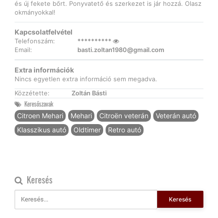
és új fekete bőrt. Ponyvatető és szerkezet is jár hozzá. Olasz
okmányokkal!
Kapcsolatfelvétel
Telefonszám:
**********
Email:
basti.zoltan1980@gmail.com
Extra információk
Nincs egyetlen extra információ sem megadva.
Közzétette:
Zoltán Básti
Keresőszavak
Citroen Mehari
Mehari
Citroën veterán
Veterán autó
Klasszikus autó
Oldtimer
Retro autó
Keresés
Keresés