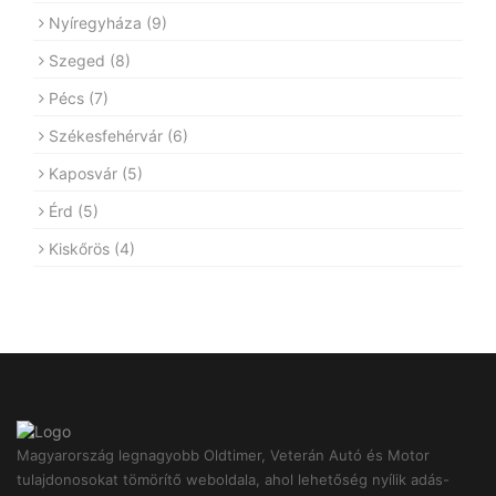
Nyíregyháza
(9)
Szeged
(8)
Pécs
(7)
Székesfehérvár
(6)
Kaposvár
(5)
Érd
(5)
Kiskőrös
(4)
Magyarország legnagyobb Oldtimer, Veterán Autó és Motor
tulajdonosokat tömörítő weboldala, ahol lehetőség nyílik adás-