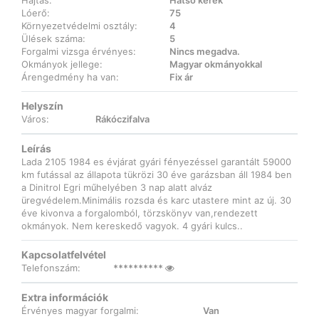
Hajtás:
Hátsó kerék
Lóerő:
75
Környezetvédelmi osztály:
4
Ülések száma:
5
Forgalmi vizsga érvényes:
Nincs megadva.
Okmányok jellege:
Magyar okmányokkal
Árengedmény ha van:
Fix ár
Helyszín
Város:
Rákóczifalva
Leírás
Lada 2105 1984 es évjárat gyári fényezéssel garantált 59000
km futással az állapota tükrözi 30 éve garázsban áll 1984 ben
a Dinitrol Egri műhelyében 3 nap alatt alváz
üregvédelem.Minimális rozsda és karc utastere mint az új. 30
éve kivonva a forgalomból, törzskönyv van,rendezett
okmányok. Nem kereskedő vagyok. 4 gyári kulcs..
Kapcsolatfelvétel
Telefonszám:
**********
Extra információk
Érvényes magyar forgalmi:
Van