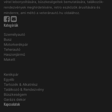
vétel lebonyolitására, büszkeségeitek bemutatására, találkozók-
rendezvények meghirdetésére, retro eszközök árusítására és
mindenre, ami méltó a veteránautó.hu oldalához.
Kategóriák
Személyautó
Busz
Motorkerékpár
Teherautó
Haszonjármű
Makett
Kerékpár
Egyéb
Tartozék & Alkatrész
Találkozó & Rendezvény
Büszkeségem
Garázs dekor
Kapcsolatok