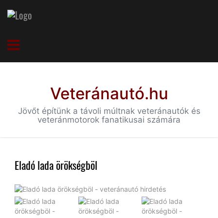
Veteránautó.hu
Jövőt építünk a távoli múltnak veteránautók és
veteránmotorok fanatikusai számára
Eladó lada örökségböl