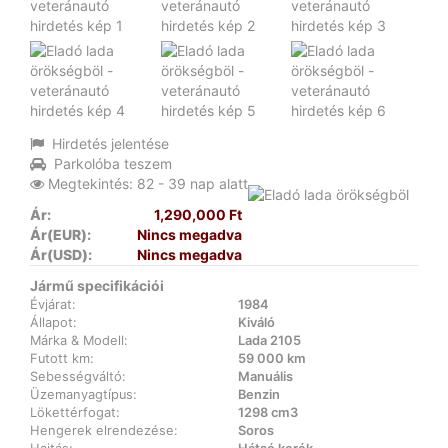
Hirdetés jelentése
Parkolóba teszem
Megtekintés: 82 - 39 nap alatt
Ár:
1,290,000 Ft
Ár(EUR):
Nincs megadva
Ár(USD):
Nincs megadva
Jármű specifikációi
Évjárat:
1984
Állapot:
Kiváló
Márka & Modell:
Lada 2105
Futott km:
59 000 km
Sebességváltó:
Manuális
Üzemanyagtípus:
Benzin
Lökettérfogat:
1298 cm3
Hengerek elrendezése:
Soros