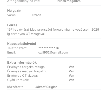
Árengedmény ha van:
Nincs megadva.
Helyszín
Város:
Szada
Leírás
1971.es évjárat Magyarországi forgalomba helyezéssel . 2029
ig érvényes OT vizsgával.
Kapcsolatfelvétel
Telefonszám:
**********
Email:
czj1952@gmail.com
Extra információk
Érvényes forgalmi vizsga:
Van
Érvényes magyar forgalmi:
Van
Érvényes OT vizsga:
Van
Gyári kerekek:
Van
Közzétette:
József Cziglan