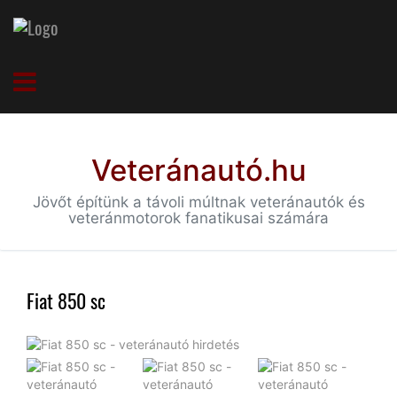
Veteránautó.hu
Jövőt építünk a távoli múltnak veteránautók és
veteránmotorok fanatikusai számára
Fiat 850 sc