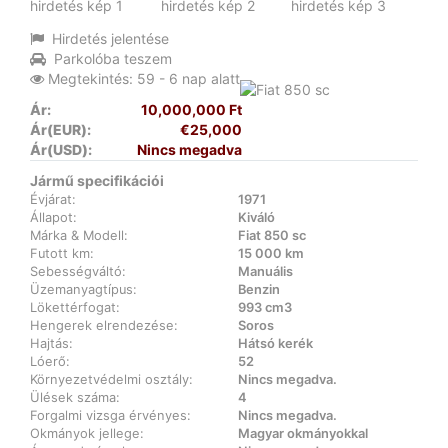
Hirdetés jelentése
Parkolóba teszem
Megtekintés: 59 - 6 nap alatt
Ár:
10,000,000 Ft
Ár(EUR):
€25,000
Ár(USD):
Nincs megadva
Jármű specifikációi
Évjárat:
1971
Állapot:
Kiváló
Márka & Modell:
Fiat 850 sc
Futott km:
15 000 km
Sebességváltó:
Manuális
Üzemanyagtípus:
Benzin
Lökettérfogat:
993 cm3
Hengerek elrendezése:
Soros
Hajtás:
Hátsó kerék
Lóerő:
52
Környezetvédelmi osztály:
Nincs megadva.
Ülések száma:
4
Forgalmi vizsga érvényes:
Nincs megadva.
Okmányok jellege:
Magyar okmányokkal