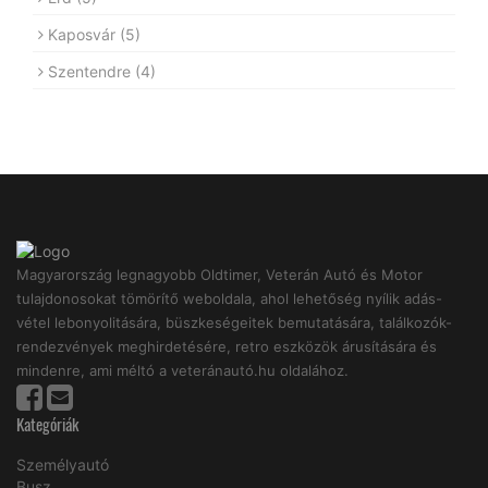
Kaposvár
(5)
Szentendre
(4)
Magyarország legnagyobb Oldtimer, Veterán Autó és Motor
tulajdonosokat tömörítő weboldala, ahol lehetőség nyílik adás-
vétel lebonyolitására, büszkeségeitek bemutatására, találkozók-
rendezvények meghirdetésére, retro eszközök árusítására és
mindenre, ami méltó a veteránautó.hu oldalához.
Kategóriák
Személyautó
Busz