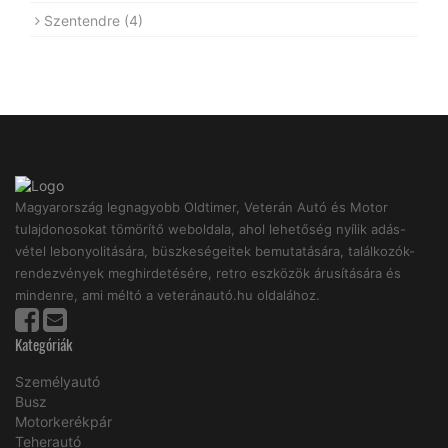
Szentendre
(4)
Magyarország legnagyobb Oldtimer, Veterán Autó és Motor
tulajdonosokat tömörítő weboldala, ahol lehetőség nyílik adás-
vétel lebonyolitására, büszkeségeitek bemutatására, találkozók-
rendezvények meghirdetésére, retro eszközök árusítására és
mindenre, ami méltó a veteránautó.hu oldalához.
Kategóriák
Személyautó
Busz
Motorkerékpár
Teherautó