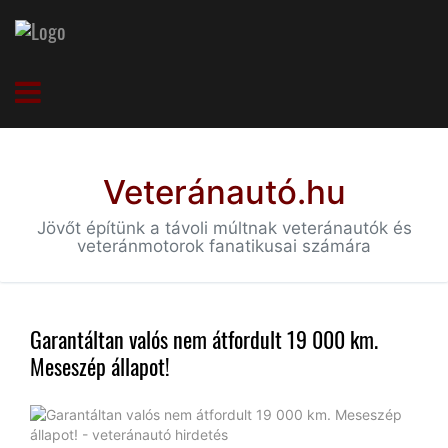
Veteránautó.hu
Jövőt építünk a távoli múltnak veteránautók és
veteránmotorok fanatikusai számára
Garantáltan valós nem átfordult 19 000 km.
Meseszép állapot!