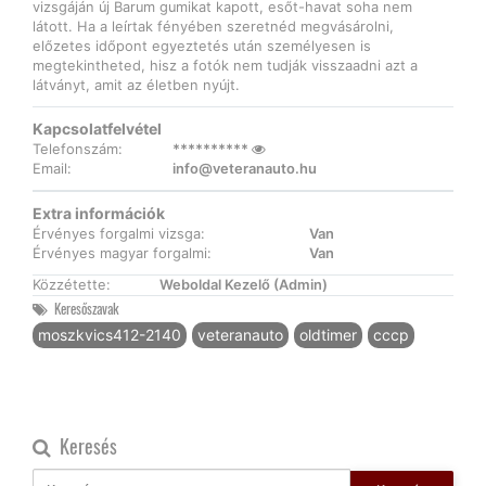
vizsgáján új Barum gumikat kapott, esőt-havat soha nem
látott. Ha a leírtak fényében szeretnéd megvásárolni,
előzetes időpont egyeztetés után személyesen is
megtekintheted, hisz a fotók nem tudják visszaadni azt a
látványt, amit az életben nyújt.
Kapcsolatfelvétel
Telefonszám:
**********
Email:
info@veteranauto.hu
Extra információk
Érvényes forgalmi vizsga:
Van
Érvényes magyar forgalmi:
Van
Közzétette:
Weboldal Kezelő (Admin)
Keresőszavak
moszkvics412-2140
veteranauto
oldtimer
cccp
Keresés