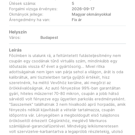
Ülések száma:
5
Forgalmi vizsga érvényes:
2026-09-17
Okmányok jellege:
Magyar okmányokkal
Árengedmény ha van:
Fix ár
Helyszín
Város:
Budapest
Leírás
Főcímben is utalunk rá, a feltüntetett futásteljesítmény nem
csupán egy csodának tűnő virtuális szám, mindinkább egy
időutazás vissza 47 évet a gyártósorig... Mivel ritka
adottságainak nem igen van párja sehol a világon, árát is oda
kalibráltuk, ami tiszteletben tartja gyűjtői értékét, hisz
szeretnénk, ha méltó Vevőhöz kerülne, aki megőrzi az
örökkévalóságnak. Az autó fényezése 99%-ban garantáltan
gyári, hiteles műszerrel 70-80 mikron, csupán a jobb hátsó
sárvédő volt fényezve egy ügyetlen parkolás eredményeként.
"Sasszemek" találhatnak 3 nem hivalkodó apró horpadás, amik
fényezés nélküli kijavítását a vételár tartalmazza, csupán
időpontra vár. Lényegében a megboldogult első tulajdonos
örököseitől érkezett Cégünkhöz, meglévő Merkuros
számlájával-garanciafüzetével. Mindvégig lelkiismeretesen
volt szervizelve-karbantartva a legapróbb részletekig, utolsó