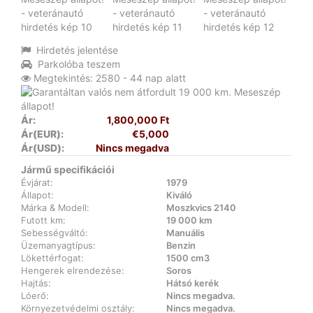
Hirdetés jelentése
Parkolóba teszem
Megtekintés: 2580 - 44 nap alatt
Ár:
1,800,000 Ft
Ár(EUR):
€5,000
Ár(USD):
Nincs megadva
Jármű specifikációi
Évjárat:
1979
Állapot:
Kiváló
Márka & Modell:
Moszkvics 2140
Futott km:
19 000 km
Sebességváltó:
Manuális
Üzemanyagtípus:
Benzin
Lökettérfogat:
1500 cm3
Hengerek elrendezése:
Soros
Hajtás:
Hátsó kerék
Lóerő:
Nincs megadva.
Környezetvédelmi osztály:
Nincs megadva.