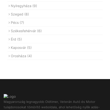
Nyíregyháza
(9)
Szeged
(8)
Pécs
(7)
Székesfehérvár
(6)
Érd
(5)
Kaposvár
(5)
Orosháza
(4)
Magyarország legnagyobb Oldtimer, Veterán Autó és Motor
tulajdonosokat tömörítő weboldala, ahol lehetőség nyílik adás-