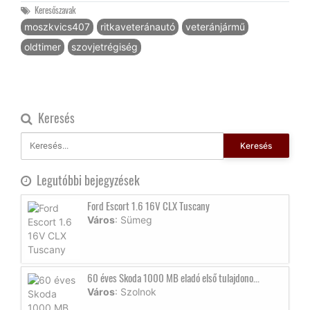
Keresőszavak
moszkvics407
ritkaveteránautó
veteránjármű
oldtimer
szovjetrégiség
Keresés
Keresés
Legutóbbi bejegyzések
Ford Escort 1.6 16V CLX Tuscany
Város
: Sümeg
60 éves Skoda 1000 MB eladó első tulajdono...
Város
: Szolnok