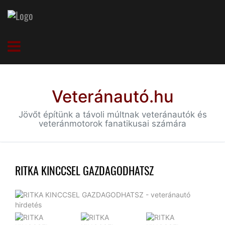
Veteránautó.hu
Jövőt építünk a távoli múltnak veteránautók és
veteránmotorok fanatikusai számára
RITKA KINCCSEL GAZDAGODHATSZ