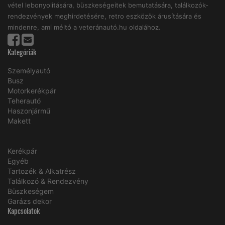
vétel lebonyolitására, büszkeségeitek bemutatására, találkozók-
rendezvények meghirdetésére, retro eszközök árusítására és
mindenre, ami méltó a veteránautó.hu oldalához.
Kategóriák
Személyautó
Busz
Motorkerékpár
Teherautó
Haszonjármű
Makett
Kerékpár
Egyéb
Tartozék & Alkatrész
Találkozó & Rendezvény
Büszkeségem
Garázs dekor
Kapcsolatok