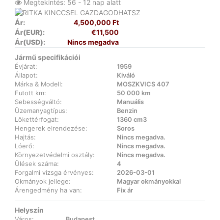
Megtekintés: 56 - 12 nap alatt
Ár:
4,500,000 Ft
Ár(EUR):
€11,500
Ár(USD):
Nincs megadva
Jármű specifikációi
Évjárat:
1959
Állapot:
Kiváló
Márka & Modell:
MOSZKVICS 407
Futott km:
50 000 km
Sebességváltó:
Manuális
Üzemanyagtípus:
Benzin
Lökettérfogat:
1360 cm3
Hengerek elrendezése:
Soros
Hajtás:
Nincs megadva.
Lóerő:
Nincs megadva.
Környezetvédelmi osztály:
Nincs megadva.
Ülések száma:
4
Forgalmi vizsga érvényes:
2026-03-01
Okmányok jellege:
Magyar okmányokkal
Árengedmény ha van:
Fix ár
Helyszín
Város:
Budapest