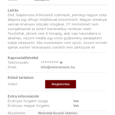
Leírás
Első Tulajdonosa örököseitől származik, jelenlegi nagyon szép
állapota egy átfogó felújításnak köszönhető. Magyar okmányai
vannak érvényes műszaki vizsgával, OT minősítését nem
szorgalmaztuk az ismert bürokratikus rendszer miatt.
Teszteltük, jártunk vele 6 hónapig, akár napi használatra is
alkalmas, viszont inkább egy nívós gyűjtemény darabjaként
tudjuk elképzelni. Alku esetünkben nem opció, viszont korrekt
ajánlat esetén Veteránautó cserétől nem zárkózunk el!
Kapcsolatfelvétel
Telefonszám:
**********
Email:
info@veteranauto.hu
Külső tartalom
Videó:
Megtekintés
Extra információk
Érvényes forgalmi vizsga:
Van
Érvényes magyar forgalmi:
Van
Közzétette:
Weboldal Kezelő (Admin)