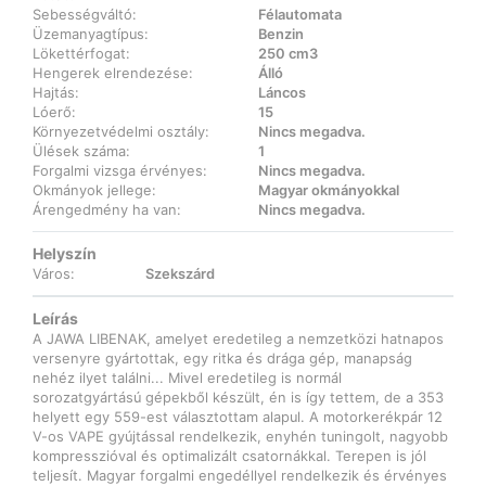
Sebességváltó:
Félautomata
Üzemanyagtípus:
Benzin
Lökettérfogat:
250 cm3
Hengerek elrendezése:
Álló
Hajtás:
Láncos
Lóerő:
15
Környezetvédelmi osztály:
Nincs megadva.
Ülések száma:
1
Forgalmi vizsga érvényes:
Nincs megadva.
Okmányok jellege:
Magyar okmányokkal
Árengedmény ha van:
Nincs megadva.
Helyszín
Város:
Szekszárd
Leírás
A JAWA LIBENAK, amelyet eredetileg a nemzetközi hatnapos
versenyre gyártottak, egy ritka és drága gép, manapság
nehéz ilyet találni... Mivel eredetileg is normál
sorozatgyártású gépekből készült, én is így tettem, de a 353
helyett egy 559-est választottam alapul. A motorkerékpár 12
V-os VAPE gyújtással rendelkezik, enyhén tuningolt, nagyobb
kompresszióval és optimalizált csatornákkal. Terepen is jól
teljesít. Magyar forgalmi engedéllyel rendelkezik és érvényes