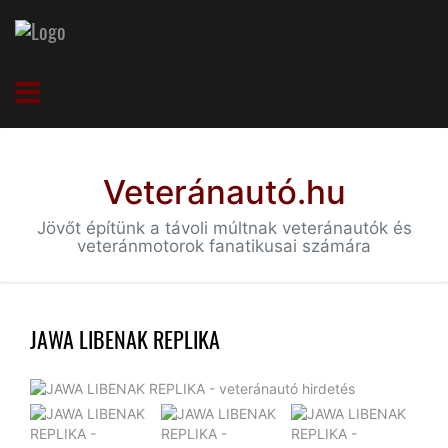
Veteránautó.hu
Jövőt építünk a távoli múltnak veteránautók és
veteránmotorok fanatikusai számára
JAWA LIBENAK REPLIKA