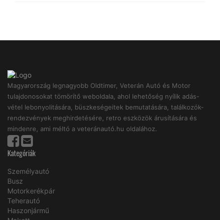
Magyarország legnagyobb Oldtimer, Veterán Autó és Motor
tulajdonosokat tömörítő weboldala, ahol lehetőség nyílik adás-
vétel lebonyolitására, büszkeségeitek bemutatására, találkozók-
rendezvények meghirdetésére, retro eszközök árusítására és
mindenre, ami méltó a veteránautó.hu oldalához.
Kategóriák
Személyautó
Busz
Motorkerékpár
Teherautó
Haszonjármű