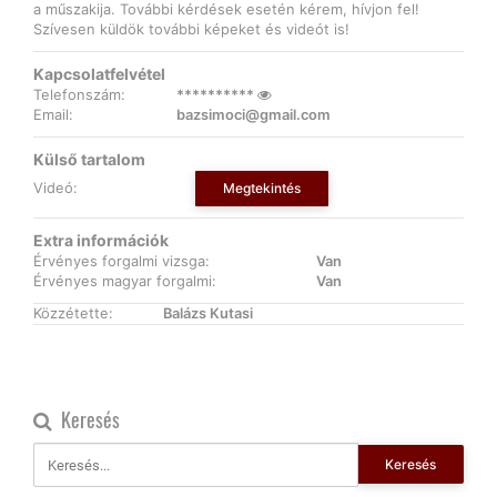
a műszakija. További kérdések esetén kérem, hívjon fel!
Szívesen küldök további képeket és videót is!
Kapcsolatfelvétel
Telefonszám:
**********
Email:
bazsimoci@gmail.com
Külső tartalom
Videó:
Megtekintés
Extra információk
Érvényes forgalmi vizsga:
Van
Érvényes magyar forgalmi:
Van
Közzétette:
Balázs Kutasi
Keresés
Keresés