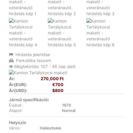
Hirdetés jelentése
Parkolóba teszem
Megtekintés: 107 - 46 nap alatt
Ár:
270,000 Ft
Ár(EUR):
€700
Ár(USD):
$800
Jármű specifikációi
Évjárat:
1970
Állapot:
Normál
Helyszín
Város:
Halásztelek