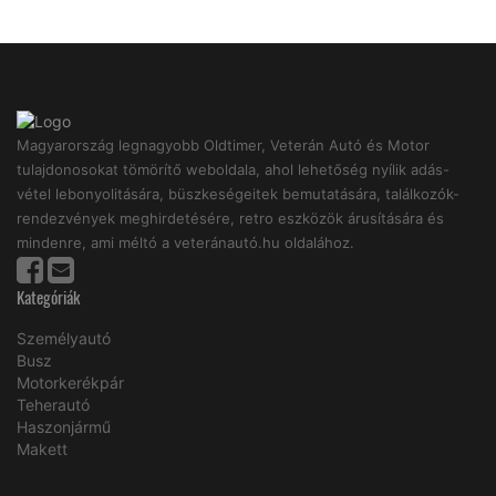
Magyarország legnagyobb Oldtimer, Veterán Autó és Motor
tulajdonosokat tömörítő weboldala, ahol lehetőség nyílik adás-
vétel lebonyolitására, büszkeségeitek bemutatására, találkozók-
rendezvények meghirdetésére, retro eszközök árusítására és
mindenre, ami méltó a veteránautó.hu oldalához.
Kategóriák
Személyautó
Busz
Motorkerékpár
Teherautó
Haszonjármű
Makett