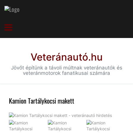
Veteránautó.hu
Jövőt építünk a távoli múltnak veteránautók és
veteránmotorok fanatikusai számára
Kamion Tartálykocsi makett