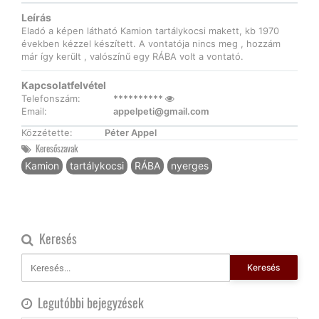
Leírás
Eladó a képen látható Kamion tartálykocsi makett, kb 1970
években kézzel készített. A vontatója nincs meg , hozzám
már így került , valószínű egy RÁBA volt a vontató.
Kapcsolatfelvétel
Telefonszám:
**********
Email:
appelpeti@gmail.com
Közzétette:
Péter Appel
Keresőszavak
Kamion
tartálykocsi
RÁBA
nyerges
Keresés
Keresés
Legutóbbi bejegyzések