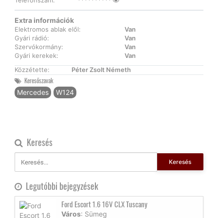
Telefonszám:
**********
Extra információk
Elektromos ablak elől:
Van
Gyári rádió:
Van
Szervókormány:
Van
Gyári kerekek:
Van
Közzétette:
Péter Zsolt Németh
Keresőszavak
Mercedes
W124
Keresés
Keresés
Legutóbbi bejegyzések
Ford Escort 1.6 16V CLX Tuscany
Város
: Sümeg