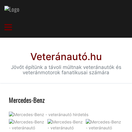
Veteránautó.hu
Jövőt építünk a távoli múltnak veteránautók és
veteránmotorok fanatikusai számára
Mercedes-Benz