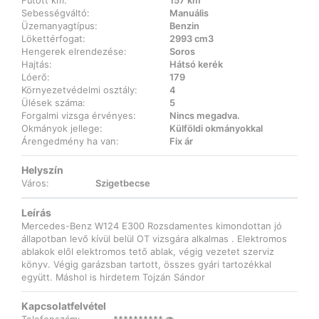
Futott km:
157 km
Sebességváltó:
Manuális
Üzemanyagtípus:
Benzin
Lökettérfogat:
2993 cm3
Hengerek elrendezése:
Soros
Hajtás:
Hátsó kerék
Lóerő:
179
Környezetvédelmi osztály:
4
Ülések száma:
5
Forgalmi vizsga érvényes:
Nincs megadva.
Okmányok jellege:
Külföldi okmányokkal
Árengedmény ha van:
Fix ár
Helyszín
Város:
Szigetbecse
Leírás
Mercedes-Benz W124 E300 Rozsdamentes kimondottan jó
állapotban levő kívül belül OT vizsgára alkalmas . Elektromos
ablakok elől elektromos tető ablak, végig vezetet szerviz
könyv. Végig garázsban tartott, összes gyári tartozékkal
együtt. Máshol is hirdetem Tojzán Sándor
Kapcsolatfelvétel