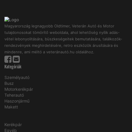
Magyarország legnagyobb Oldtimer, Veterán Autó és Motor
tulajdonosokat tömörítő weboldala, ahol lehetőség nyílik adás-
vétel lebonyolitására, büszkeségeitek bemutatására, találkozók-
rendezvények meghirdetésére, retro eszközök árusítására és
mindenre, ami méltó a veteránautó.hu oldalához.
Kategóriák
Személyautó
Busz
Motorkerékpár
Teherautó
Haszonjármű
Makett
Kerékpár
Egyéb