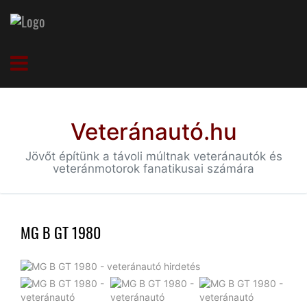
Veteránautó.hu
Jövőt építünk a távoli múltnak veteránautók és
veteránmotorok fanatikusai számára
MG B GT 1980