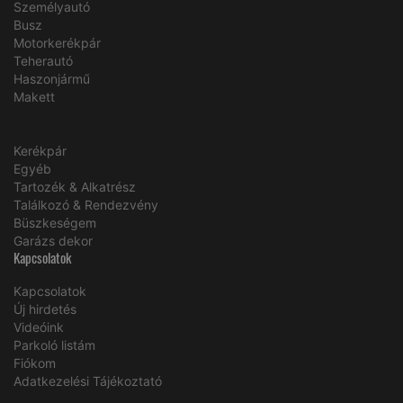
Személyautó
Busz
Motorkerékpár
Teherautó
Haszonjármű
Makett
Kerékpár
Egyéb
Tartozék & Alkatrész
Találkozó & Rendezvény
Büszkeségem
Garázs dekor
Kapcsolatok
Kapcsolatok
Új hirdetés
Videóink
Parkoló listám
Fiókom
Adatkezelési Tájékoztató