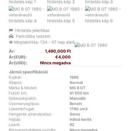
Hirdetés jelentése
Parkolóba teszem
Megtekintés: 134 - 47 nap alatt
Ár:
1,490,000 Ft
Ár(EUR):
€4,000
Ár(USD):
Nincs megadva
Jármű specifikációi
Évjárat:
1980
Állapot:
Normál
Márka & Modell:
MG B GT
Futott km:
61 000 km
Sebességváltó:
Manuális
Üzemanyagtípus:
Benzin
Lökettérfogat:
1790 cm3
Hengerek elrendezése:
Soros
Hajtás:
Hátsó kerék
Lóerő:
92
Környezetvédelmi osztály:
Nincs megadva.