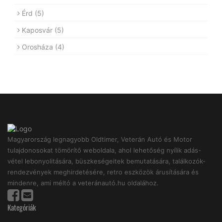
Érd
(5)
Kaposvár
(5)
Orosháza
(4)
Magyarország legnagyobb Oldtimer, Veterán Autó és Motor
tulajdonosokat tömörítő weboldala, ahol lehetőség nyílik adás-
vétel lebonyolitására, büszkeségeitek bemutatására, találkozók-
rendezvények meghirdetésére, retro eszközök árusítására és
mindenre, ami méltó a veteránautó.hu oldalához.
Kategóriák