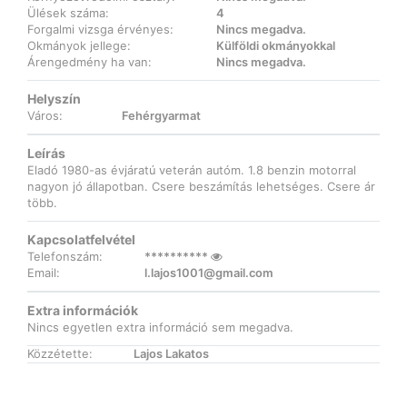
Ülések száma:
4
Forgalmi vizsga érvényes:
Nincs megadva.
Okmányok jellege:
Külföldi okmányokkal
Árengedmény ha van:
Nincs megadva.
Helyszín
Város:
Fehérgyarmat
Leírás
Eladó 1980-as évjáratú veterán autóm. 1.8 benzin motorral
nagyon jó állapotban. Csere beszámítás lehetséges. Csere ár
több.
Kapcsolatfelvétel
Telefonszám:
**********
Email:
l.lajos1001@gmail.com
Extra információk
Nincs egyetlen extra információ sem megadva.
Közzétette:
Lajos Lakatos