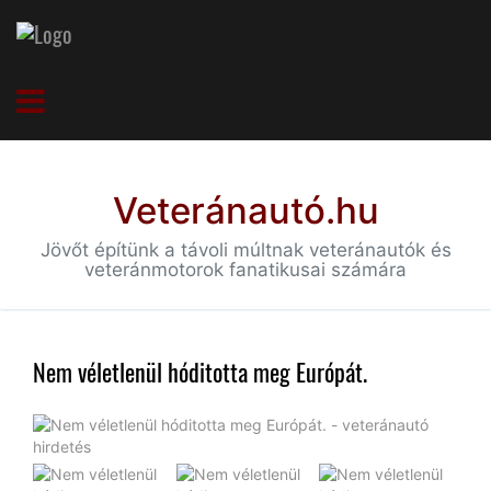
Veteránautó.hu
Jövőt építünk a távoli múltnak veteránautók és
veteránmotorok fanatikusai számára
Nem véletlenül hóditotta meg Európát.