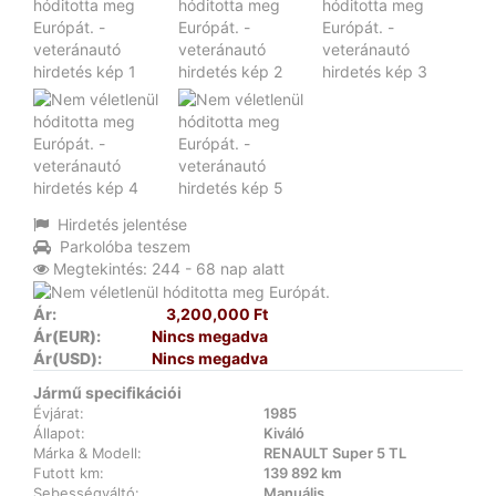
Hirdetés jelentése
Parkolóba teszem
Megtekintés: 244 - 68 nap alatt
Ár:
3,200,000 Ft
Ár(EUR):
Nincs megadva
Ár(USD):
Nincs megadva
Jármű specifikációi
Évjárat:
1985
Állapot:
Kiváló
Márka & Modell:
RENAULT Super 5 TL
Futott km:
139 892 km
Sebességváltó:
Manuális