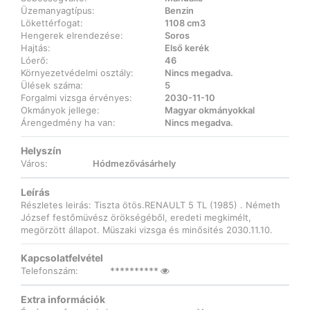
Üzemanyagtípus:
Benzin
Lökettérfogat:
1108 cm3
Hengerek elrendezése:
Soros
Hajtás:
Első kerék
Lóerő:
46
Környezetvédelmi osztály:
Nincs megadva.
Ülések száma:
5
Forgalmi vizsga érvényes:
2030-11-10
Okmányok jellege:
Magyar okmányokkal
Árengedmény ha van:
Nincs megadva.
Helyszín
Város:
Hódmezővásárhely
Leírás
Részletes leirás: Tiszta ötös.RENAULT 5 TL (1985) . Németh
József festőmüvész örökségéből, eredeti megkimélt,
megörzött állapot. Müszaki vizsga és minősités 2030.11.10.
Kapcsolatfelvétel
Telefonszám:
**********
Extra információk