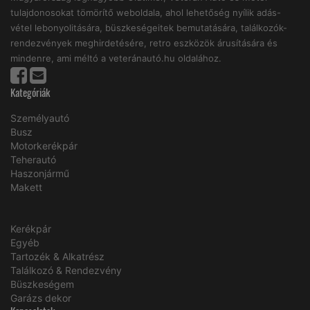
tulajdonosokat tömörítő weboldala, ahol lehetőség nyílik adás-
vétel lebonyolitására, büszkeségeitek bemutatására, találkozók-
rendezvények meghirdetésére, retro eszközök árusítására és
mindenre, ami méltó a veteránautó.hu oldalához.
Kategóriák
Személyautó
Busz
Motorkerékpár
Teherautó
Haszonjármű
Makett
Kerékpár
Egyéb
Tartozék & Alkatrész
Találkozó & Rendezvény
Büszkeségem
Garázs dekor