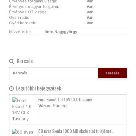
Érvényes forgalmi vizsga:
Van
Érvényes magyar forgalmi:
Van
Érvényes OT vizsga:
Van
Gyári rádió:
Van
Gyári kerekek:
Van
Közzétette:
Imre Nagygyörgy
Keresés
Keresés
Legutóbbi bejegyzések
Ford Escort 1.6 16V CLX Tuscany
Város
: Sümeg
60 éves Skoda 1000 MB eladó első tulajdono...