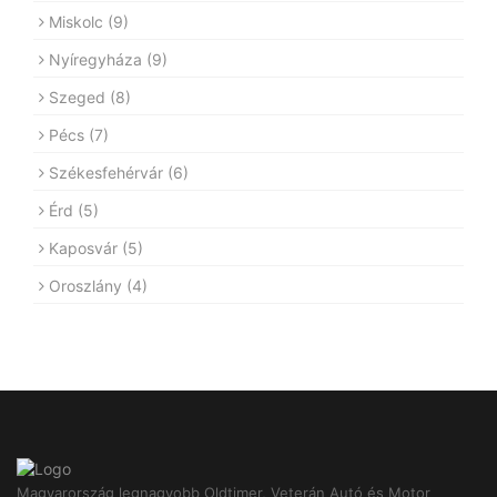
Miskolc
(9)
Nyíregyháza
(9)
Szeged
(8)
Pécs
(7)
Székesfehérvár
(6)
Érd
(5)
Kaposvár
(5)
Oroszlány
(4)
Magyarország legnagyobb Oldtimer, Veterán Autó és Motor