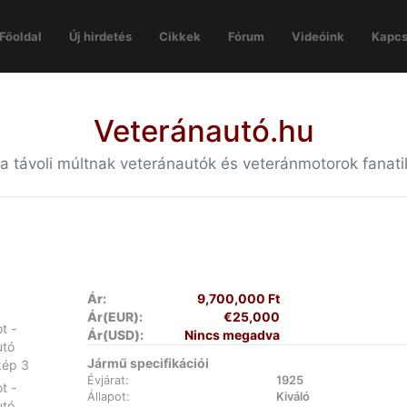
Főoldal
Új hirdetés
Cikkek
Fórum
Videóink
Kapcs
Veteránautó.hu
 a távoli múltnak veteránautók és veteránmotorok fanat
Ár:
9,700,000 Ft
Ár(EUR):
€25,000
Ár(USD):
Nincs megadva
Jármű specifikációi
Évjárat:
1925
Állapot:
Kiváló