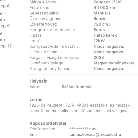
Márka & Modell:
Peugeot 172/R
Futott km:
44 000 km
Sebességváltó:
Manuális
Üzemanyagtípus:
Benzin
Lökettérfogat:
720 cm3
Hengerek elrendezése:
Soros
Hajtás:
Hátsó kerék
Lóerő:
12KW
Környezetvédelmi osztály:
Nincs megadva.
Ülések száma:
Nincs megadva.
Forgalmi vizsga érvényes:
2028
Okmányok jellege:
Magyar okmányokkal
Árengedmény ha van:
Nincs megadva.
Helyszín
Város:
Székesfehérvár
Leírás
1925-ös Peugeot 172/R. Kitűnő esztétikai és műszaki
állapotban, muzeális minősítéssel, műszaki vizsgával.
Kapcsolatfelvétel
Telefonszám:
**********
Email:
tamas.kovacs@ardcolor.hu