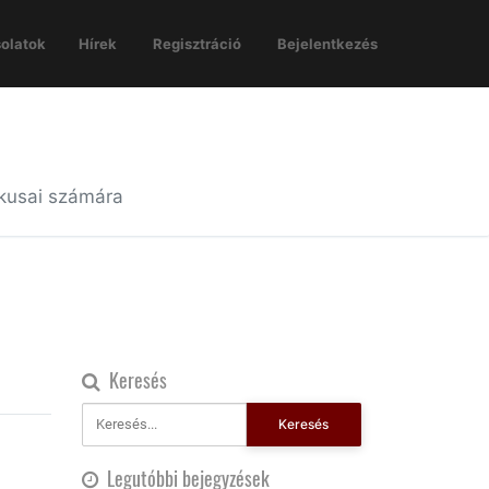
olatok
Hírek
Regisztráció
Bejelentkezés
ikusai számára
Keresés
Keresés
Legutóbbi bejegyzések